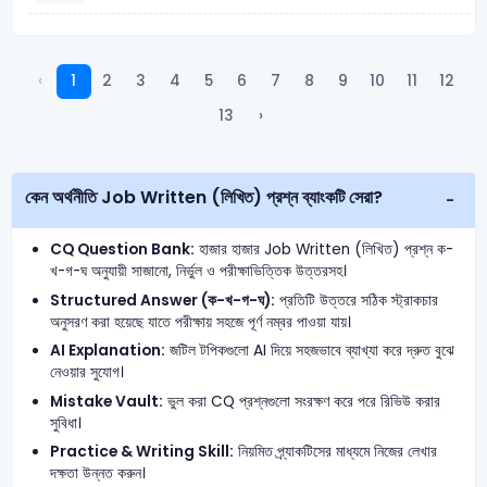
‹
1
2
3
4
5
6
7
8
9
10
11
12
13
›
কেন অর্থনীতি Job Written (লিখিত) প্রশ্ন ব্যাংকটি সেরা?
CQ Question Bank:
হাজার হাজার Job Written (লিখিত) প্রশ্ন ক-
খ-গ-ঘ অনুযায়ী সাজানো, নির্ভুল ও পরীক্ষাভিত্তিক উত্তরসহ।
Structured Answer (ক-খ-গ-ঘ):
প্রতিটি উত্তরে সঠিক স্ট্রাকচার
অনুসরণ করা হয়েছে যাতে পরীক্ষায় সহজে পূর্ণ নম্বর পাওয়া যায়।
AI Explanation:
জটিল টপিকগুলো AI দিয়ে সহজভাবে ব্যাখ্যা করে দ্রুত বুঝে
নেওয়ার সুযোগ।
Mistake Vault:
ভুল করা CQ প্রশ্নগুলো সংরক্ষণ করে পরে রিভিউ করার
সুবিধা।
Practice & Writing Skill:
নিয়মিত প্র্যাকটিসের মাধ্যমে নিজের লেখার
দক্ষতা উন্নত করুন।