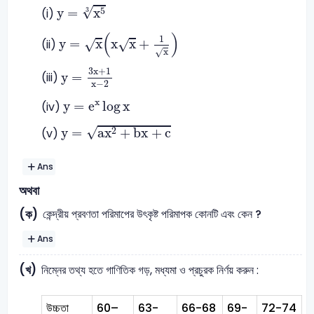
y
=
x
5
3
√
5
y
=
x
3
(i)
y
=
x
x
x
+
1
x
(
)
1
y
=
x
x
x
+
√
√
(ii)
x
√
y
=
3
x
+
1
x
-
2
3
x
+
1
y
=
(iii)
x
−
2
y
=
e
x
log
x
x
y
=
e
log
x
(iv)
y
=
ax
2
+
bx
+
c
√
2
y
=
ax
+
bx
+
c
(v)
Ans
অথবা
কেন্দ্রীয় প্রবণতা পরিমাপের উৎকৃষ্ট পরিমাপক কোনটি এবং কেন ?
(ক)
Ans
(খ)
নিম্নের তথ্য হতে গাণিতিক গড়, মধ্যমা ও প্রচুরক নির্ণয় করুন :
উচ্চতা
60–
63-
66-68
69-
72-74