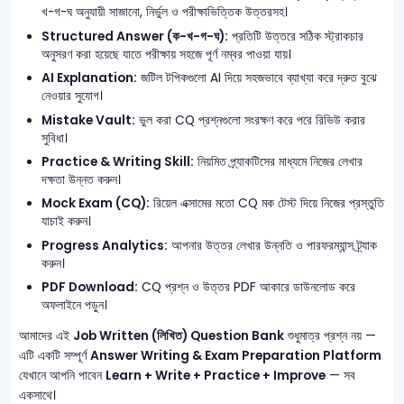
খ-গ-ঘ অনুযায়ী সাজানো, নির্ভুল ও পরীক্ষাভিত্তিক উত্তরসহ।
Structured Answer (ক-খ-গ-ঘ):
প্রতিটি উত্তরে সঠিক স্ট্রাকচার
অনুসরণ করা হয়েছে যাতে পরীক্ষায় সহজে পূর্ণ নম্বর পাওয়া যায়।
AI Explanation:
জটিল টপিকগুলো AI দিয়ে সহজভাবে ব্যাখ্যা করে দ্রুত বুঝে
নেওয়ার সুযোগ।
Mistake Vault:
ভুল করা CQ প্রশ্নগুলো সংরক্ষণ করে পরে রিভিউ করার
সুবিধা।
Practice & Writing Skill:
নিয়মিত প্র্যাকটিসের মাধ্যমে নিজের লেখার
দক্ষতা উন্নত করুন।
Mock Exam (CQ):
রিয়েল এক্সামের মতো CQ মক টেস্ট দিয়ে নিজের প্রস্তুতি
যাচাই করুন।
Progress Analytics:
আপনার উত্তর লেখার উন্নতি ও পারফরম্যান্স ট্র্যাক
করুন।
PDF Download:
CQ প্রশ্ন ও উত্তর PDF আকারে ডাউনলোড করে
অফলাইনে পড়ুন।
আমাদের এই
Job Written (লিখিত) Question Bank
শুধুমাত্র প্রশ্ন নয় —
এটি একটি সম্পূর্ণ
Answer Writing & Exam Preparation Platform
যেখানে আপনি পাবেন
Learn + Write + Practice + Improve
— সব
একসাথে।