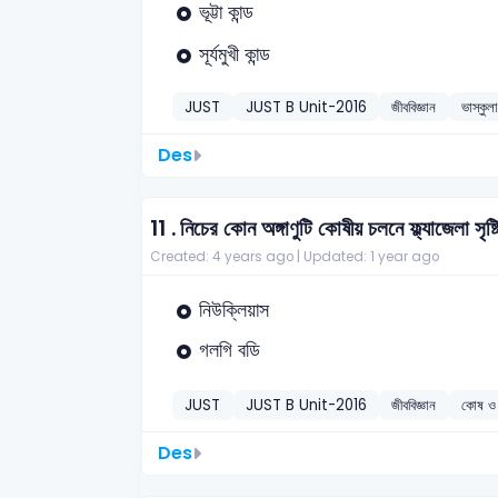
ভূট্টা কান্ড
সূর্যমুখী কান্ড
JUST
JUST B Unit-2016
জীববিজ্ঞান
ভাস্কুলা
Des
11 .
নিচের কোন অঙ্গাণুটি কোষীয় চলনে ফ্ল্যাজেলা সৃষ
Created: 4 years ago |
Updated: 1 year ago
নিউক্লিয়াস
গলগি বডি
JUST
JUST B Unit-2016
জীববিজ্ঞান
কোষ ও 
Des