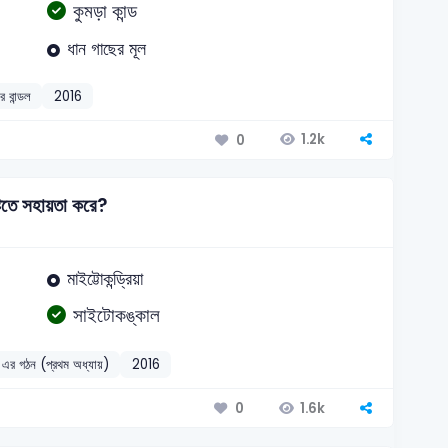
কুমড়া কান্ড
ধান গাছের মূল
র বান্ডল
2016
1.2k
0
্টিতে সহায়তা করে?
মাইট্টোকন্ড্রিয়া
সাইটোকঙ্কাল
এর গঠন (প্রথম অধ্যায়)
2016
1.6k
0