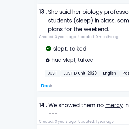
13 .
She said her biology professo
students (sleep) in class, som
plans for the weekend.
Created: 3 years ago |
Updated: 9 months ago
slept, talked
had slept, talked
JUST
JUST D Unit-2020
English
Pas
Des
14 .
We showed them no
mercy
in
---
Created: 3 years ago |
Updated: 1 year ago