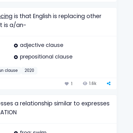
ncing
is that English is replacing other
t is a/an-
adjective clause
prepositional clause
un clause
2020
1.6k
1
sses a relationship similar to expresses
 NATION
frog: swim