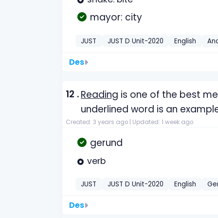
mayor: city
JUST
JUST D Unit-2020
English
An
Des
12 .
Reading
is one of the best me
underlined word is an exampl
Created: 3 years ago |
Updated: 1 week ago
gerund
verb
JUST
JUST D Unit-2020
English
Ge
Des