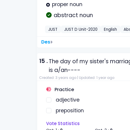
proper noun
abstract noun
JUST
JUST D Unit-2020
English
Ab
Des
15 .
The day of my sister's marria
is a/an----
Created: 3 years ago |
Updated: 1 year ago
Practice
adjective
preposition
Vote Statistics