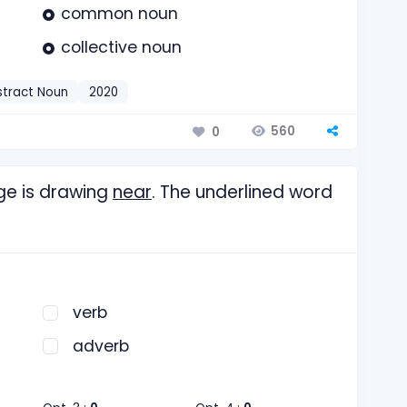
common noun
collective noun
stract Noun
2020
560
0
ge is drawing
near
. The underlined word
verb
adverb