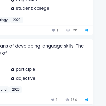
student: college
alogy
2020
1.2k
1
ans of developing language skills. The
e of ----
participle
adjective
rund
2020
734
1