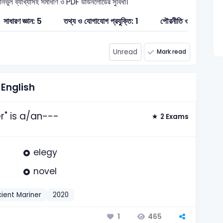
 নির্ভুল ব্যাখ্যাসহ সমাধাণ ও PDF ডাউনলোডের সুবিধা।
সাধারণ জ্ঞান: 5
তথ্য ও যোগাযোগ প্রযুক্তি: 1
পৌরনীতি ও সুশাসন: 1
Unread
Mark read
English
r" is a/an---
2 Exams
elegy
novel
ient Mariner
2020
465
1