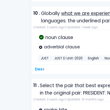
10 .
Globally
what we are experie
languages. the underlined par
Created: 3 years ago |
Updated: 1 week ago
noun clause
adverbial clause
JUST
JUST D Unit-2020
English
No
Des
11 .
Select the pair that best expre
in the original pair: PRESIDENT:
Created: 3 years ago |
Updated: 10 months ago
snake: bite