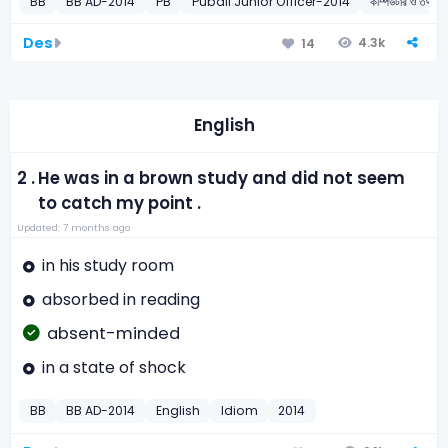
BB
BB AD-2014
PB
Pubali Junior Officer-2014
কম্পিউটার ও তথ্
Des
4.3k
14
English
2 .
He was in a brown study and did not seem
to catch my point .
Updated: 7 months ago
in his study room
absorbed in reading
absent-minded
in a state of shock
BB
BB AD-2014
English
Idiom
2014