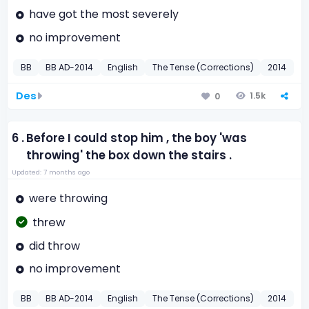
have got the most severely
no improvement
BB
BB AD-2014
English
The Tense (Corrections)
2014
Des
1.5k
0
6 .
Before I could stop him , the boy 'was
throwing' the box down the stairs .
Updated: 7 months ago
were throwing
threw
did throw
no improvement
BB
BB AD-2014
English
The Tense (Corrections)
2014