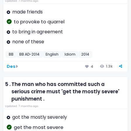
Updated: 7 months ago
made friends
to provoke to quarrel
to bring in agreement
none of these
BB
BB AD-2014
English
Idiom
2014
Des
1.3k
4
5 .
The man who has committed such a
serious crime must 'get the mostly severe'
punishment .
Updated: 7 months ago
got the mostly severely
get the most severe