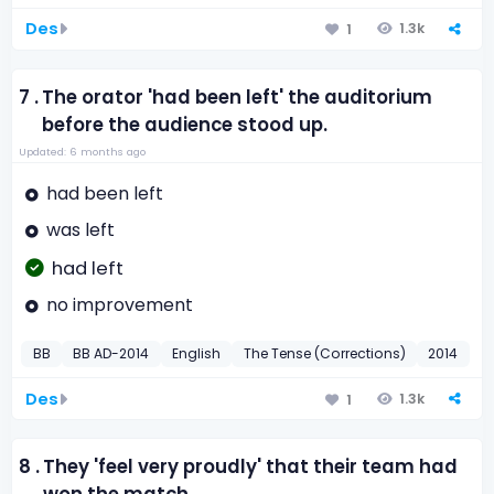
Des
1.3k
1
7 .
The orator 'had been left' the auditorium
before the audience stood up.
Updated: 6 months ago
had been left
was left
had left
no improvement
BB
BB AD-2014
English
The Tense (Corrections)
2014
Des
1.3k
1
8 .
They 'feel very proudly' that their team had