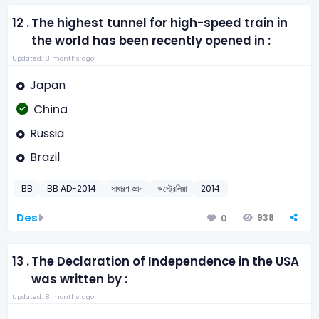
12 .
The highest tunnel for high-speed train in
the world has been recently opened in :
Updated: 8 months ago
Japan
China
Russia
Brazil
BB
BB AD-2014
সাধারণ জ্ঞান
অস্ট্রেলিয়া
2014
Des
938
0
13 .
The Declaration of Independence in the USA
was written by :
Updated: 8 months ago