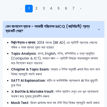
‹
1
2
3
4
5
6
7
›
কেন বাংলাদেশ ব্যাংক - সহকারী পরিচালক MCQ (বহুনির্বাচনী) প্রশ্ন
ব্যাংকটি সেরা?
নির্ভুল উত্তর ও ব্যাখ্যা:
2014 সালের (BB AD) এর প্রতিটি প্রশ্নের পেছনের
লজিক ও সহজ ব্যাখ্যা যুক্ত করা হয়েছে।
Topic Analysis:
বাংলা, English, গণিত, কম্পিউটার ও তথ্য প্রযুক্তি
(Computer & ICT), সাধারণ জ্ঞান — প্রতিটি বিষয়ের পারফরম্যান্স আলাদা
করে বিশ্লেষণ করতে পারবেন।
Chapter & Topic Exam:
অধ্যায় ও টপিক অনুযায়ী এক্সাম দিয়ে ধাপে ধাপে
নিজের প্রস্তুতি যাচাই করুন।
SATT AI Explanation:
কঠিন বা কনফিউজিং প্রশ্নগুলো AI দিয়ে মুহূর্তেই
বুঝে নিন।
⚔️ Battle & Mistake Vault:
লাইভ ব্যাটেল খেলুন এবং ভুল প্রশ্নগুলো
সংরক্ষণ করে পুনরায় প্র্যাকটিস করুন।
Mock Test:
রিয়েল এক্সামের মতো মক টেস্ট দিয়ে নিজের প্রস্তুতি যাচাই করুন।