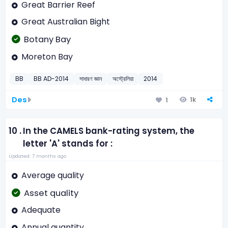
Great Barrier Reef
Great Australian Bight
Botany Bay
Moreton Bay
BB
BB AD-2014
সাধারণ জ্ঞান
অস্ট্রেলিয়া
2014
Des
1k
1
10 .
In the CAMELS bank-rating system, the
letter 'A' stands for :
Updated: 7 months ago
Average quality
Asset quality
Adequate
Annual quantity