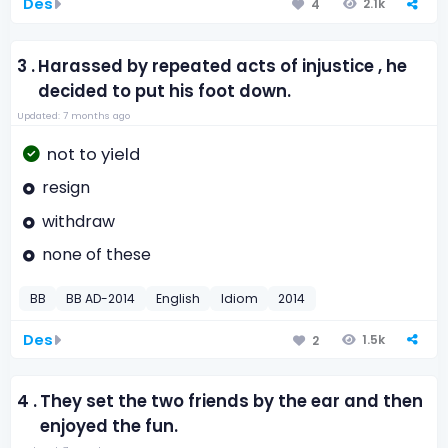
Des
2.1k
4
3 .
Harassed by repeated acts of injustice , he
decided to put his foot down.
Updated: 7 months ago
not to yield
resign
withdraw
none of these
BB
BB AD-2014
English
Idiom
2014
Des
1.5k
2
4 .
They set the two friends by the ear and then
enjoyed the fun.