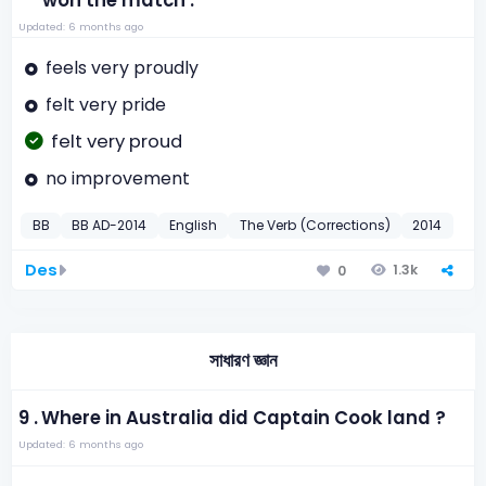
won the match .
Updated: 6 months ago
feels very proudly
felt very pride
felt very proud
no improvement
BB
BB AD-2014
English
The Verb (Corrections)
2014
Des
1.3k
0
সাধারণ জ্ঞান
9 .
Where in Australia did Captain Cook land ?
Updated: 6 months ago