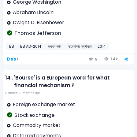
George Washington
Abraham Lincoln
Dwight D. Eisenhower
Thomas Jefferson
BB
BB AD-2014
সাধারণ জ্ঞান
আমেরিকার স্বাধীনতা
2014
Des
1.4k
5
14 .
'Bourse' is a European word for what
financial mechanism ?
Updated: 6 months ago
Foreign exchange market
Stock exchange
Commodity market
Deferred payments