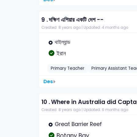
9 .
দক্ষিণ এশিয়ার একটি দেশ --
Created: 8 years ago |
Updated: 4 months ago
থাইল্যান্ড
ইরান
Primary Teacher
Primary Assistant Tea
Des
10 .
Where in Australia did Capta
Created: 8 years ago |
Updated: 6 months ago
Great Barrier Reef
Botany Bay