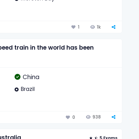
1k
1
peed train in the world has been
China
Brazil
938
0
ustralia
5 Exams