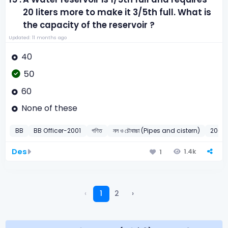
20 liters more to make it 3/5th full. What is
the capacity of the reservoir ?
Updated: 11 months ago
40
50
60
None of these
BB
BB Officer-2001
গণিত
নল ও চৌবাচ্চা (Pipes and cistern)
2001
Des
1.4k
1
‹
1
2
›