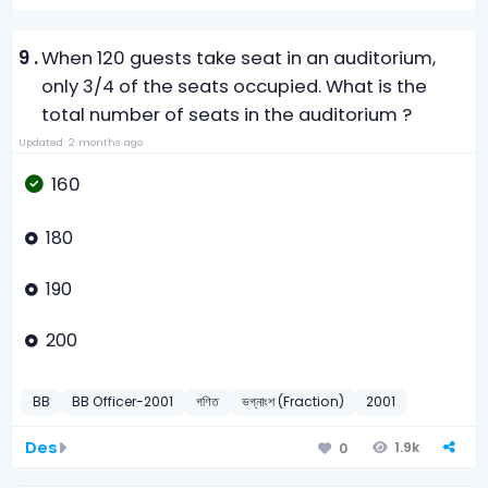
9 .
When 120 guests take seat in an auditorium,
only 3/4 of the seats occupied. What is the
total number of seats in the auditorium ?
Updated: 2 months ago
160
180
190
200
BB
BB Officer-2001
গণিত
ভগ্নাংশ (Fraction)
2001
Des
1.9k
0