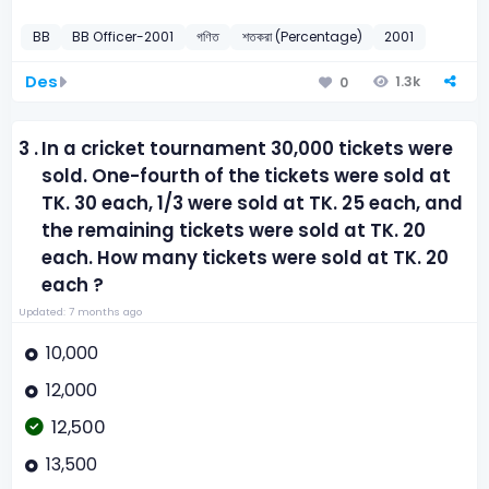
BB
BB Officer-2001
গণিত
শতকরা (Percentage)
2001
Des
1.3k
0
3 .
In a cricket tournament 30,000 tickets were
sold. One-fourth of the tickets were sold at
TK. 30 each, 1/3 were sold at TK. 25 each, and
the remaining tickets were sold at TK. 20
each. How many tickets were sold at TK. 20
each ?
Updated: 7 months ago
10,000
12,000
12,500
13,500