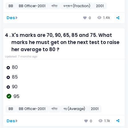
BB
BB Officer-2001
গণিত
ভগ্নাংশ (Fraction)
2001
Des
1.4k
0
4 .
X's marks are 70, 90, 65, 85 and 75. What
marks he must get on the next test to raise
her average to 80 ?
Updated: 7 months ago
80
85
90
95
BB
BB Officer-2001
গণিত
গড় (Average)
2001
Des
1.1k
0