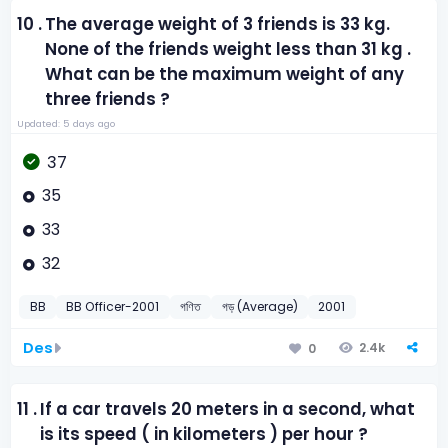
10 .
The average weight of 3 friends is 33 kg.
None of the friends weight less than 31 kg .
What can be the maximum weight of any
three friends ?
Updated: 5 days ago
37
35
33
32
BB
BB Officer-2001
গণিত
গড় (Average)
2001
Des
2.4k
0
11 .
If a car travels 20 meters in a second, what
is its speed ( in kilometers ) per hour ?