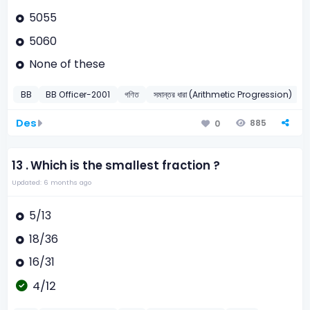
5055
5060
None of these
BB
BB Officer-2001
গণিত
সমান্তর ধারা (Arithmetic Progression)
Des
885
0
13 .
Which is the smallest fraction ?
Updated: 6 months ago
5/13
18/36
16/31
4/12