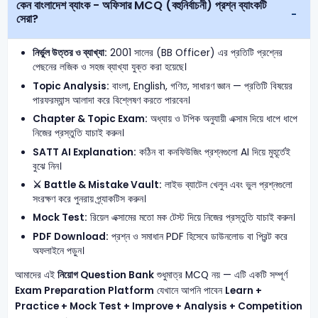
কেন বাংলাদেশ ব্যাংক - অফিসার MCQ (বহুনির্বাচনী) প্রশ্ন ব্যাংকটি
সেরা?
নির্ভুল উত্তর ও ব্যাখ্যা:
2001 সালের (BB Officer) এর প্রতিটি প্রশ্নের
পেছনের লজিক ও সহজ ব্যাখ্যা যুক্ত করা হয়েছে।
Topic Analysis:
বাংলা, English, গণিত, সাধারণ জ্ঞান — প্রতিটি বিষয়ের
পারফরম্যান্স আলাদা করে বিশ্লেষণ করতে পারবেন।
Chapter & Topic Exam:
অধ্যায় ও টপিক অনুযায়ী এক্সাম দিয়ে ধাপে ধাপে
নিজের প্রস্তুতি যাচাই করুন।
SATT AI Explanation:
কঠিন বা কনফিউজিং প্রশ্নগুলো AI দিয়ে মুহূর্তেই
বুঝে নিন।
⚔️ Battle & Mistake Vault:
লাইভ ব্যাটেল খেলুন এবং ভুল প্রশ্নগুলো
সংরক্ষণ করে পুনরায় প্র্যাকটিস করুন।
Mock Test:
রিয়েল এক্সামের মতো মক টেস্ট দিয়ে নিজের প্রস্তুতি যাচাই করুন।
PDF Download:
প্রশ্ন ও সমাধান PDF হিসেবে ডাউনলোড বা প্রিন্ট করে
অফলাইনে পড়ুন।
আমাদের এই
নিয়োগ Question Bank
শুধুমাত্র MCQ নয় — এটি একটি সম্পূর্ণ
Exam Preparation Platform
যেখানে আপনি পাবেন
Learn +
Practice + Mock Test + Improve + Analysis + Competition