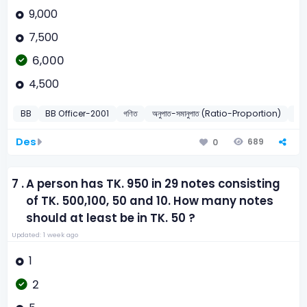
9,000
7,500
6,000
4,500
BB
BB Officer-2001
গণিত
অনুপাত-সমানুপাত (Ratio-Proportion)
20
Des
689
0
7 .
A person has TK. 950 in 29 notes consisting
of TK. 500,100, 50 and 10. How many notes
should at least be in TK. 50 ?
Updated: 1 week ago
1
2