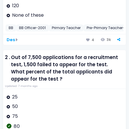
120
None of these
BB
BB Officer-2001
Primary Teacher
Pre-Primary Teacher-20
Des
3k
4
2 .
Out of 7,500 applications for a recruitment
test, 1,500 failed to appear for the test.
What percent of the total applicants did
appear for the test ?
Updated: 7 months ago
25
50
75
80