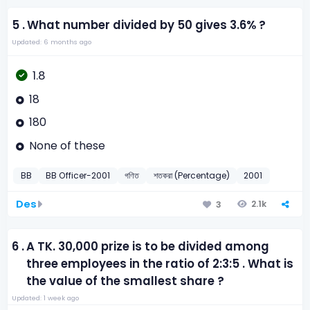
5 .
What number divided by 50 gives 3.6% ?
Updated: 6 months ago
1.8
18
180
None of these
BB
BB Officer-2001
গণিত
শতকরা (Percentage)
2001
Des
2.1k
3
6 .
A TK. 30,000 prize is to be divided among
three employees in the ratio of 2:3:5 . What is
the value of the smallest share ?
Updated: 1 week ago