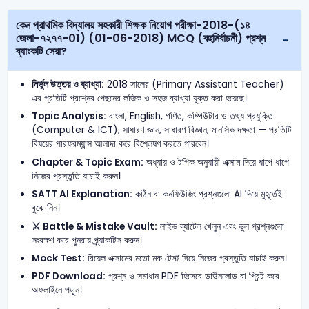
কেন প্রাথমিক বিদ্যালয় সহকারী শিক্ষক নিয়োগ পরীক্ষা-2018-(১৪
জেলা-৭২৭৭-01) (01-06-2018) MCQ (বহুনির্বাচনী) প্রশ্ন
ব্যাংকটি সেরা?
নির্ভুল উত্তর ও ব্যাখ্যা:
2018 সালের (Primary Assistant Teacher)
এর প্রতিটি প্রশ্নের পেছনের লজিক ও সহজ ব্যাখ্যা যুক্ত করা হয়েছে।
Topic Analysis:
বাংলা, English, গণিত, কম্পিউটার ও তথ্য প্রযুক্তি
(Computer & ICT), সাধারণ জ্ঞান, সাধারণ বিজ্ঞান, মানসিক দক্ষতা — প্রতিটি
বিষয়ের পারফরম্যান্স আলাদা করে বিশ্লেষণ করতে পারবেন।
Chapter & Topic Exam:
অধ্যায় ও টপিক অনুযায়ী এক্সাম দিয়ে ধাপে ধাপে
নিজের প্রস্তুতি যাচাই করুন।
SATT AI Explanation:
কঠিন বা কনফিউজিং প্রশ্নগুলো AI দিয়ে মুহূর্তেই
বুঝে নিন।
⚔️ Battle & Mistake Vault:
লাইভ ব্যাটেল খেলুন এবং ভুল প্রশ্নগুলো
সংরক্ষণ করে পুনরায় প্র্যাকটিস করুন।
Mock Test:
রিয়েল এক্সামের মতো মক টেস্ট দিয়ে নিজের প্রস্তুতি যাচাই করুন।
PDF Download:
প্রশ্ন ও সমাধান PDF হিসেবে ডাউনলোড বা প্রিন্ট করে
অফলাইনে পড়ুন।