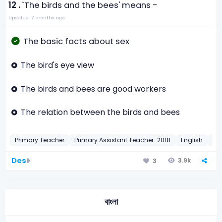
12 .
`The birds and the bees' means -
Updated: 7 months ago
The basic facts about sex
The bird's eye view
The birds and bees are good workers
The relation between the birds and bees
Primary Teacher
Primary Assistant Teacher-2018
English
Id
Des
3.9k
3
বাংলা