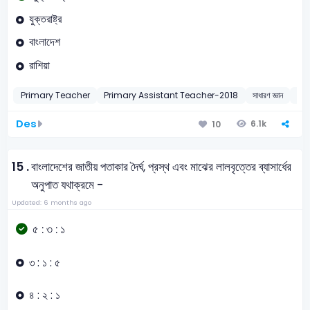
যুক্তরাষ্ট্র
বাংলাদেশ
রাশিয়া
Primary Teacher
Primary Assistant Teacher-2018
সাধারণ জ্ঞান
জাহা
Des
6.1k
10
15 .
বাংলাদেশের জাতীয় পতাকার দৈর্ঘ, প্রস্থ এবং মাঝের লালবৃত্তের ব্যাসার্ধের
অনুপাত যথাক্রমে -
Updated: 6 months ago
৫ : ৩ : ১
৩ : ১ : ৫
৪ : ২ : ১