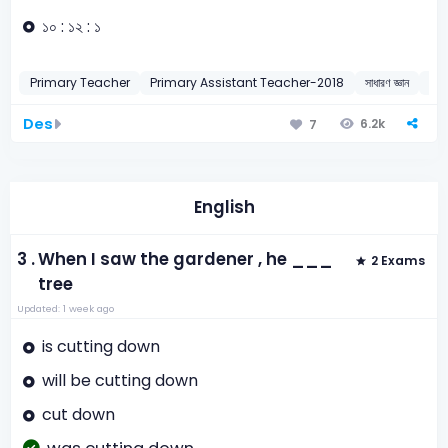
১০ : ১২ : ১
Primary Teacher
Primary Assistant Teacher-2018
সাধারণ জ্ঞান
জাতী
Des
6.2k
7
English
3 .
When I saw the gardener , he ___
2 Exams
tree
Updated: 1 week ago
is cutting down
will be cutting down
cut down