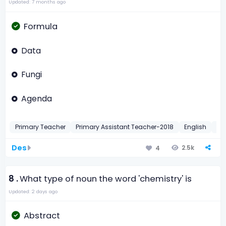
Updated: 7 months ago
Formula
Data
Fungi
Agenda
Primary Teacher
Primary Assistant Teacher-2018
English
Si
Des
2.5k
4
8 .
What type of noun the word 'chemistry' is
Updated: 2 days ago
Abstract