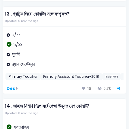
13 .
গ্রাউন্ড জিরো কোনটির সঙ্গে সম্পৃক্ত?
Updated: 6 months ago
১/১১
৯/১১
সুনামী
ব্ল্যাক সেপ্টেম্বর
Primary Teacher
Primary Assistant Teacher-2018
সাধারণ জ্ঞান
সমসা
Des
5.7k
10
14 .
জাহাজ নির্মাণ শিল্পে সর্বোপেক্ষা উন্নত দেশ কোনটি?
Updated: 6 months ago
যুক্তরাজ্য