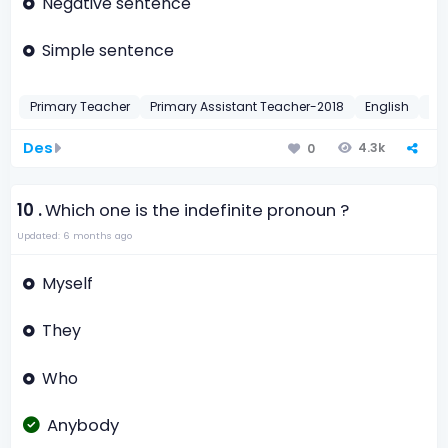
Negative sentence
Simple sentence
Primary Teacher
Primary Assistant Teacher-2018
English
Co
Des
4.3k
0
10 .
Which one is the indefinite pronoun ?
Updated: 6 months ago
Myself
They
Who
Anybody