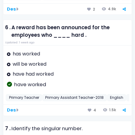
Des
4.9k
2
6 .
A reward has been announced for the
employees who ____ hard .
Updated: 1 week ago
has worked
will be worked
have had worked
have worked
Primary Teacher
Primary Assistant Teacher-2018
English
Pre
Des
1.5k
4
7 .
Identify the singular number.