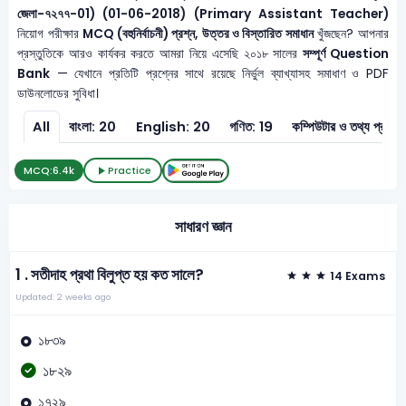
জেলা-৭২৭৭-01) (01-06-2018) (Primary Assistant Teacher)
নিয়োগ পরীক্ষার
MCQ (বহুনির্বাচনী) প্রশ্ন, উত্তর ও বিস্তারিত সমাধান
খুঁজছেন? আপনার
প্রস্তুতিকে আরও কার্যকর করতে আমরা নিয়ে এসেছি ২০১৮ সালের
সম্পূর্ণ Question
Bank
— যেখানে প্রতিটি প্রশ্নের সাথে রয়েছে নির্ভুল ব্যাখ্যাসহ সমাধাণ ও PDF
ডাউনলোডের সুবিধা।
All
বাংলা: 20
English: 20
গণিত: 19
কম্পিউটার ও 
MCQ:
6.4k
Practice
সাধারণ জ্ঞান
1 .
সতীদাহ প্রথা বিলুপ্ত হয় কত সালে?
14 Exams
Updated: 2 weeks ago
১৮৩৯
১৮২৯
১৭২৯