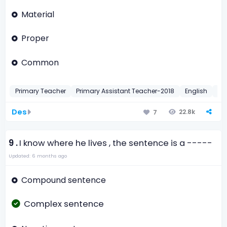
Material
Proper
Common
Primary Teacher
Primary Assistant Teacher-2018
English
Ab
Des
22.8k
7
9 .
I know where he lives , the sentence is a -----
Updated: 6 months ago
Compound sentence
Complex sentence