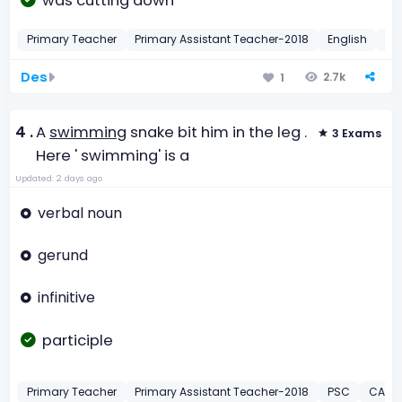
was cutting down
Primary Teacher
Primary Assistant Teacher-2018
English
Pa
Des
2.7k
1
4 .
A
swimming
snake bit him in the leg .
3 Exams
Here ' swimming' is a
Updated: 2 days ago
verbal noun
gerund
infinitive
participle
Primary Teacher
Primary Assistant Teacher-2018
PSC
CAAB 