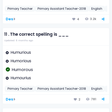
Primary Teacher
Primary Assistant Teacher-2018
English
In
Des
3.2k
4
11 .
The correct spelling is ___
Updated: 6 months ago
Humurious
Humorious
Humorous
Humourius
Primary Teacher
Primary Assistant Teacher-2018
English
Sp
Des
781
2