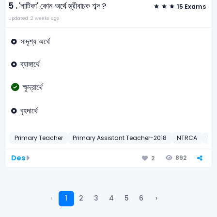
5 .
'নাটিকা' কোন অর্থে স্ত্রীবাচক শব্দ ?
15 Exams
Updated: 2 weeks ago
সাদৃশ্য অর্থে
ব্যাঙ্গার্থে
ক্ষুদ্রার্থে
বৃহদার্থে
Primary Teacher
Primary Assistant Teacher-2018
NTRCA
13t
Des
892
2
‹
1
2
3
4
5
6
›