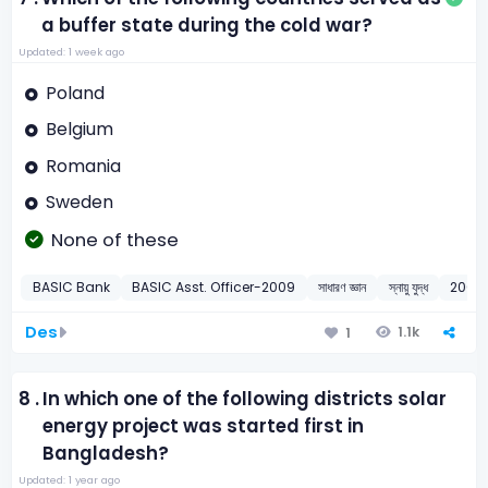
a buffer state during the cold war?
Updated: 1 week ago
Poland
Belgium
Romania
Sweden
None of these
BASIC Bank
BASIC Asst. Officer-2009
সাধারণ জ্ঞান
স্নায়ু যুদ্ধ
2009
Des
1.1k
1
8 .
In which one of the following districts solar
energy project was started first in
Bangladesh?
Updated: 1 year ago