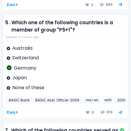
Des
989
2
5 .
Which one of the following countries is a
member of group "P5+1"?
Updated: 6 months ago
Australia
Switzerland
Germany
Japan
None of these
BASIC Bank
BASIC Asst. Officer-2009
সাধারণ জ্ঞান
জার্মানি
2009
Des
919
0
7 .
Which of the following countries served as