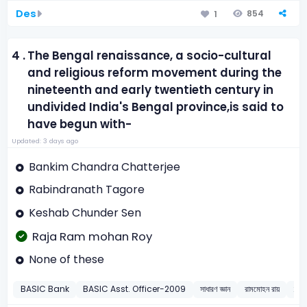
Des
854
1
4 .
The Bengal renaissance, a socio-cultural
and religious reform movement during the
nineteenth and early twentieth century in
undivided India's Bengal province,is said to
have begun with-
Updated: 3 days ago
Bankim Chandra Chatterjee
Rabindranath Tagore
Keshab Chunder Sen
Raja Ram mohan Roy
None of these
BASIC Bank
BASIC Asst. Officer-2009
সাধারণ জ্ঞান
রামমোহন রায়
20