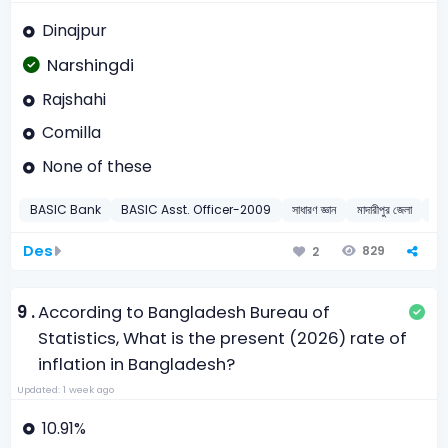
Dinajpur
Narshingdi
Rajshahi
Comilla
None of these
BASIC Bank
BASIC Asst. Officer-2009
সাধারণ জ্ঞান
মাদারীপুর জেলা
20
Des
829
2
9 .
According to Bangladesh Bureau of
Statistics, What is the present (2026) rate of
inflation in Bangladesh?
Updated: 1 week ago
10.91%