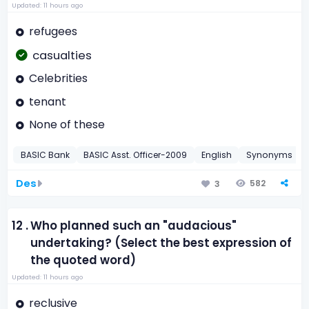
Updated: 11 hours ago
refugees
casualties
Celebrities
tenant
None of these
BASIC Bank
BASIC Asst. Officer-2009
English
Synonyms
Des
582
3
12 .
Who planned such an "audacious"
undertaking? (Select the best expression of
the quoted word)
Updated: 11 hours ago
reclusive