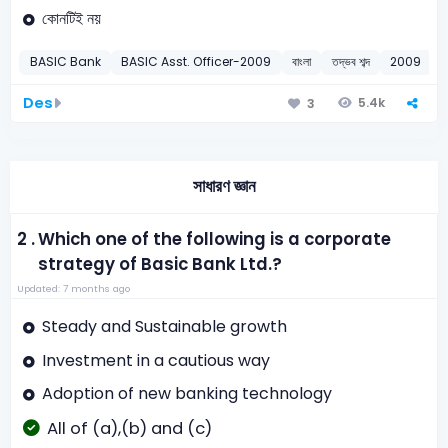
কোনটিই নয়
BASIC Bank
BASIC Asst. Officer-2009
বাংলা
তদ্ভব শব্দ
2009
Des
5.4k
3
সাধারণ জ্ঞান
2 .
Which one of the following is a corporate
strategy of Basic Bank Ltd.?
Updated: 7 months ago
Steady and Sustainable growth
Investment in a cautious way
Adoption of new banking technology
All of (a),(b) and (c)