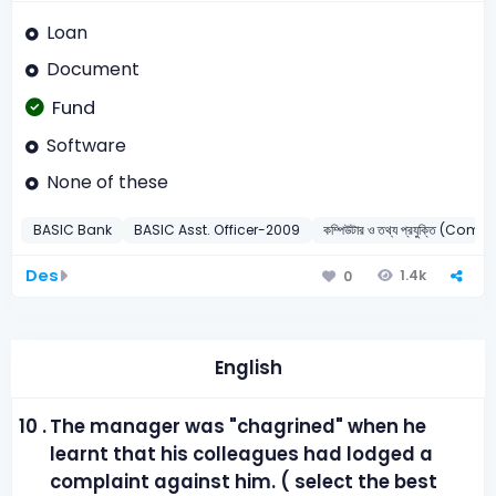
Loan
Document
Fund
Software
None of these
BASIC Bank
BASIC Asst. Officer-2009
কম্পিউটার ও তথ্য প্রযুক্তি (Com
Des
1.4k
0
English
10 .
The manager was "chagrined" when he
learnt that his colleagues had lodged a
complaint against him. ( select the best