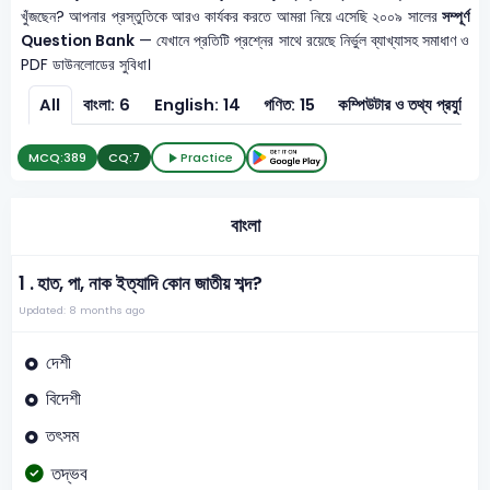
খুঁজছেন? আপনার প্রস্তুতিকে আরও কার্যকর করতে আমরা নিয়ে এসেছি ২০০৯ সালের
সম্পূর্ণ
Question Bank
— যেখানে প্রতিটি প্রশ্নের সাথে রয়েছে নির্ভুল ব্যাখ্যাসহ সমাধাণ ও
PDF ডাউনলোডের সুবিধা।
All
বাংলা: 6
English: 14
গণিত: 15
কম্পিউটার ও তথ্
MCQ:
389
CQ:
7
Practice
বাংলা
1 .
হাত, পা, নাক ইত্যাদি কোন জাতীয় শব্দ?
Updated: 8 months ago
দেশী
বিদেশী
তৎসম
তদ্ভব