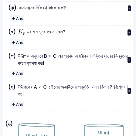
অসামঞ্জস্য বিক্রিয়া কাকে বলে?
(ক)
১
Ans
K
p
এর মান শূন্য হয় না কেন?
(খ)
K
২
p
Ans
উদ্দীপক অনুসারে B ও C এর প্রথম আয়নীকরণ শক্তির মানের ভিন্নতার
(গ)
৩
কারণ ব্যাখ্যা কর।
Ans
উদ্দীপকের A ও C মৌলের অক্সাইডের প্রকৃতি ভিন্ন কি-না? বিশ্লেষণ
(ঘ)
৪
কর।
Ans
(৬)