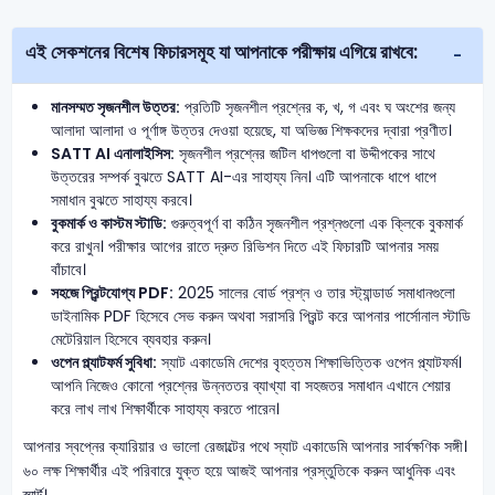
এই সেকশনের বিশেষ ফিচারসমূহ যা আপনাকে পরীক্ষায় এগিয়ে রাখবে:
মানসম্মত সৃজনশীল উত্তর:
প্রতিটি সৃজনশীল প্রশ্নের ক, খ, গ এবং ঘ অংশের জন্য
আলাদা আলাদা ও পূর্ণাঙ্গ উত্তর দেওয়া হয়েছে, যা অভিজ্ঞ শিক্ষকদের দ্বারা প্রণীত।
SATT AI এনালাইসিস:
সৃজনশীল প্রশ্নের জটিল ধাপগুলো বা উদ্দীপকের সাথে
উত্তরের সম্পর্ক বুঝতে SATT AI-এর সাহায্য নিন। এটি আপনাকে ধাপে ধাপে
সমাধান বুঝতে সাহায্য করবে।
বুকমার্ক ও কাস্টম স্টাডি:
গুরুত্বপূর্ণ বা কঠিন সৃজনশীল প্রশ্নগুলো এক ক্লিকে বুকমার্ক
করে রাখুন। পরীক্ষার আগের রাতে দ্রুত রিভিশন দিতে এই ফিচারটি আপনার সময়
বাঁচাবে।
সহজে প্রিন্টযোগ্য PDF:
2025 সালের বোর্ড প্রশ্ন ও তার স্ট্যান্ডার্ড সমাধানগুলো
ডাইনামিক PDF হিসেবে সেভ করুন অথবা সরাসরি প্রিন্ট করে আপনার পার্সোনাল স্টাডি
মেটেরিয়াল হিসেবে ব্যবহার করুন।
ওপেন প্ল্যাটফর্ম সুবিধা:
স্যাট একাডেমি দেশের বৃহত্তম শিক্ষাভিত্তিক ওপেন প্ল্যাটফর্ম।
আপনি নিজেও কোনো প্রশ্নের উন্নততর ব্যাখ্যা বা সহজতর সমাধান এখানে শেয়ার
করে লাখ লাখ শিক্ষার্থীকে সাহায্য করতে পারেন।
আপনার স্বপ্নের ক্যারিয়ার ও ভালো রেজাল্টের পথে স্যাট একাডেমি আপনার সার্বক্ষণিক সঙ্গী।
৬০ লক্ষ শিক্ষার্থীর এই পরিবারে যুক্ত হয়ে আজই আপনার প্রস্তুতিকে করুন আধুনিক এবং