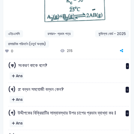
এইচএসসি
রসায়ন- প্রথম পত্র
কুমিল্লা বোর্ড - 2025
রাসায়নিক পরিবর্তন (চতুর্থ অধ্যায়)
215
0
সংকরণ কাকে বলে?
(ক)
১
Ans
π
বন্ধন সমযোজী বন্ধন কেন?
(খ)
π
২
Ans
উদ্দীপকের বিক্রিয়াটির সাম্যাবস্থার উপর চাপের প্রভাব ব্যাখ্যা কর ।
(গ)
৩
Ans