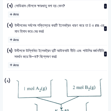
সোডিয়াম মৌলকে ক্ষারধাতু বলা হয় কেন?
(খ)
২
Ans
উদ্দীপকের সর্বশেষ শক্তিস্তর কয়টি ইলেকট্রন ধারণ করে তা l ও m এর
(গ)
৩
মান হিসাব করে বের কর।
Ans
উদ্দীপকে উল্লিখিত ইলেকট্রন দুটি আউফবাউ নীতি এবং পাউলির বর্জননীতি
(ঘ)
৪
সমর্থন করে কি-না? বিশ্লেষণ কর।
Ans
(২)