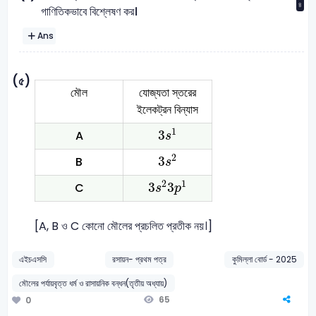
৪
গাণিতিকভাবে বিশ্লেষণ কর।
Ans
(৫)
মৌল
যোজ্যতা স্তরের
ইলেকট্রন বিন্যাস
3
s
1
1
3
A
s
3
s
2
2
3
B
s
3
s
2
3
p
1
2
1
3
3
C
s
p
[A, B ও C কোনো মৌলের প্রচলিত প্রতীক নয়।]
এইচএসসি
রসায়ন- প্রথম পত্র
কুমিল্লা বোর্ড - 2025
মৌলের পর্যায়বৃত্ত ধর্ম ও রাসায়নিক বন্ধন(তৃতীয় অধ্যায়)
65
0