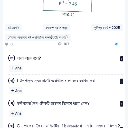
এইচএসসি
রসায়ন- প্রথম পত্র
কুমিল্লা বোর্ড - 2025
মৌলের পর্যায়বৃত্ত ধর্ম ও রাসায়নিক বন্ধন(তৃতীয় অধ্যায়)
107
0
লবণ কাকে বলে?
(ক)
১
Ans
f উপশক্তি স্তর সাতটি অরবিটাল ধারণ করে ব্যাখ্যা কর।
(খ)
২
Ans
উদ্দীপকের জৈব এসিডটি ডাইমার হিসেবে থাকে কেন?
(গ)
৩
Ans
C পাত্রে জৈব এসিডটির বিয়োজনমাত্রা নির্ণয় সম্ভব কি-না?
(ঘ)