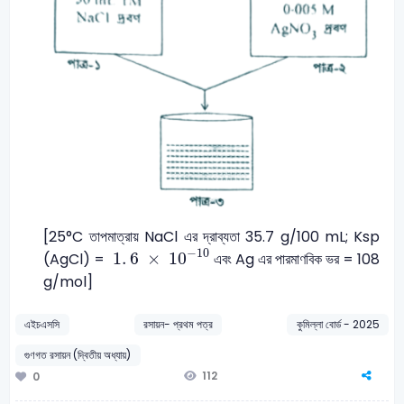
[25°C তাপমাত্রায় NaCl এর দ্রাব্যতা 35.7 g/100 mL; Ksp
1
.
6
×
10
-
10
−
10
1
.
6
×
10
(AgCl) =
এবং Ag এর পারমাণবিক ভর = 108
g/mol]
এইচএসসি
রসায়ন- প্রথম পত্র
কুমিল্লা বোর্ড - 2025
গুণগত রসায়ন (দ্বিতীয় অধ্যায়)
112
0