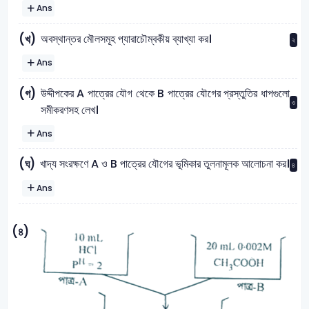
Ans
অবস্থান্তর মৌলসমূহ প্যারাচৌম্বকীয় ব্যাখ্যা কর।
(খ)
২
Ans
উদ্দীপকের A পাত্রের যৌগ থেকে B পাত্রের যৌগের প্রস্তুতির ধাপগুলো
(গ)
৩
সমীকরণসহ লেখ।
Ans
খাদ্য সংরক্ষণে A ও B পাত্রের যৌগের ভূমিকার তুলনামূলক আলোচনা কর।
(ঘ)
৪
Ans
(৪)