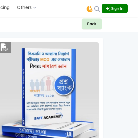
icing
Others
Sign In
Back