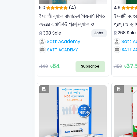
5.0
(4)
4.6
ইসলামী ব্যাংক বাংলাদেশ পিএলসি বিগত
ইসলামী ব্যাং
বছরের এমসিকিউ প্রশ্নব্যাংক ও
প্রশ্ন ও ব্যা
ব্যাখ্যাসহ সমাধান
268 Sale
398 Sale
Jobs
Satt 
Satt Academy
SATT A
SATT ACADEMY
৳84
৳37.
৳140
৳150
Subscribe