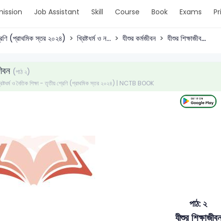
ission
Job Assistant
Skill
Course
Book
Exams
Pr
রেণি (প্রাথমিক স্তর ২০২৪)
খ্রিষ্টধর্ম ও ন...
যীশুর কর্মজীবন
যীশুর শিক্ষাজীব...
জীবন
(পাঠ ২)
খ্রিষ্টধর্ম ও নৈতিক শিক্ষা - তৃতীয় শ্রেণি (প্রাথমিক স্তর ২০২৪) | NCTB BOOK
পাঠ: ২
যীশুর শিক্ষাজীব