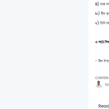
iii) তারা স
iv) যীশু 
v) তিনি সা
এ পাঠে শি
- যীশু ঈশ্
CONTEN
Na
Read