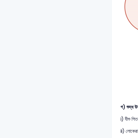
গ) শুদ্ধ 
i) যীশু পি
ii) লোকেরা