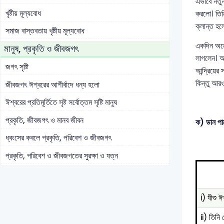
এভাবে নতুন
খৃষ্টীয় মূল্যবোধ
করলো। তিনি
ক্লান্ত হ
সমাজ বাস্তবতায় খৃষ্টীয় মূল্যবোধ
একদিন অনে
মানুষ, প্রকৃতি ও জীবজগৎ
লাগলেন। আর
জগৎ সৃষ্টি
আন্দ্রিয়ের
কিন্তু আর
জীবজগৎ ঈশ্বরের আশীর্বাদে ধন্য হলো
ঈশ্বরের প্রতিমূর্তিতে সৃষ্ট সর্বোত্তম সৃষ্টি মানুষ
প্রকৃতি, জীবজগৎ ও মানব জীবন
ক) ডান পাশ
ধ্বংসের কবলে প্রকৃতি, পরিবেশ ও জীবজগৎ
প্রকৃতি, পরিবেশ ও জীবজগতের সুরক্ষা ও যত্ন
i) যীশু ঈশ
ii) তিনি 