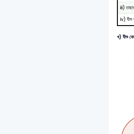
iii) তাছা
iv) যীশু 
খ) যীশু কো