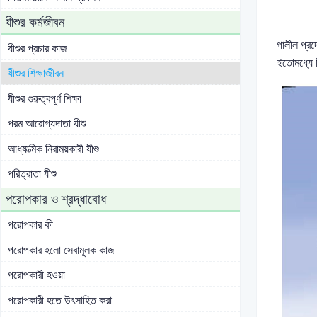
যীশুর কর্মজীবন
গালীল প্রদ
যীশুর প্রচার কাজ
ইতোমধ্যে 
যীশুর শিক্ষাজীবন
যীশুর গুরুত্বপূর্ণ শিক্ষা
পরম আরোগ্যদাতা যীশু
আধ্যাত্মিক নিরাময়কারী যীশু
পরিত্রাতা যীশু
পরোপকার ও শ্রদ্ধাবোধ
পরোপকার কী
পরোপকার হলো সেবামূলক কাজ
পরোপকারী হওয়া
পরোপকারী হতে উৎসাহিত করা