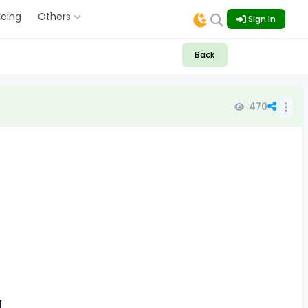
icing
Others
Sign In
Back
470
ন