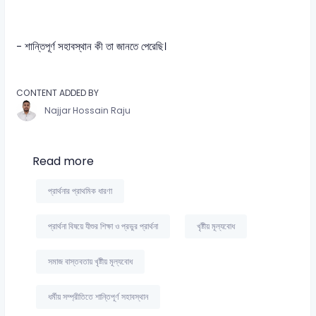
- শান্তিপূর্ণ সহাবস্থান কী তা জানতে পেরেছি।
CONTENT ADDED BY
Najjar Hossain Raju
Read more
প্রার্থনার প্রাথমিক ধারণা
প্রার্থনা বিষয়ে যীশুর শিক্ষা ও প্রভুর প্রার্থনা
খৃষ্টীয় মূল্যবোধ
সমাজ বাস্তবতায় খৃষ্টীয় মূল্যবোধ
ধর্মীয় সম্প্রীতিতে শান্তিপূর্ণ সহাবস্থান