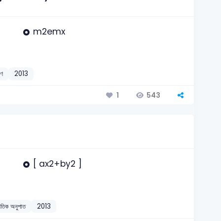
m2emx
রণ
2013
543
1
[ ax2+by2 ]
িতিক অনুপাত
2013