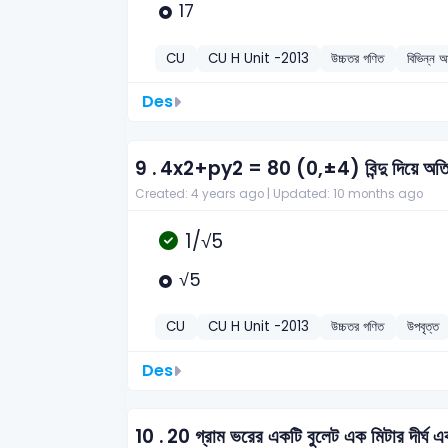
17
CU
CU H Unit -2013
উচ্চতর গণিত
বিভিন্ন 
Des
9 .
4x2+py2 = 80 (0,±4) বিন্দু দিয়ে অতিক্রম
Created: 4 years ago |
Updated: 10 months ago
1/√5
√5
CU
CU H Unit -2013
উচ্চতর গণিত
উপবৃত্ত
Des
10 .
20 গ্রাম ভরের একটি বুলেট এক মিটার দীর্ঘ 