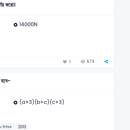
র্ণয় করো।
14000N
573
1
 হবে-
(a+3)(b+c)(c+3)
 ও নির্ণায়ক
2013