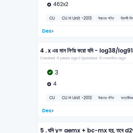
462x2
CU
CU H Unit -2013
উচ্চতর গণিত
দ্বিপদী
Des
4 .
x এর মান নির্ণয় করো যদি - log38/lo
Created: 4 years ago |
Updated: 10 months ago
3
4
CU
CU H Unit -2013
উচ্চতর গণিত
অন্তরীক
Des
5 .
যদি y= aemx + bc−mx হয়, তবে 