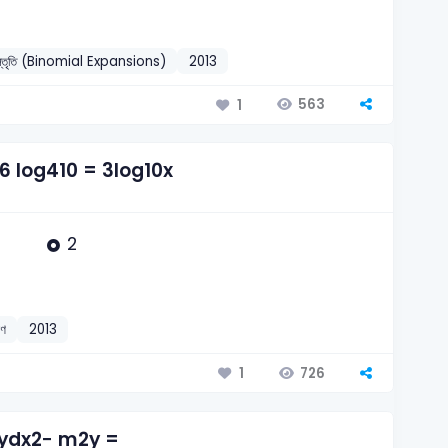
 বিস্তৃতি (Binomial Expansions)
2013
563
1
g916 log410 = 3log10x
2
রণ
2013
726
1
d2ydx2− m2y =