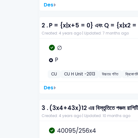
Des
2 .
P = {x|x+5 = 0} এবং Q = {x|x2 = 3
Created: 4 years ago |
Updated: 7 months ago
∅
P
CU
CU H Unit -2013
উচ্চতর গণিত
ক্রিকোণম
Des
3 .
(3x4+43x)12 এর বিস্তৃতিতে পঞ্চম রাশিট
Created: 4 years ago |
Updated: 10 months ago
40095/256x4