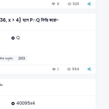
520
0
6, x > 4} হলে P∩Q নির্ণয় করো-
Q
িতিক অনুপাত
2013
594
1
ি-
40095x4