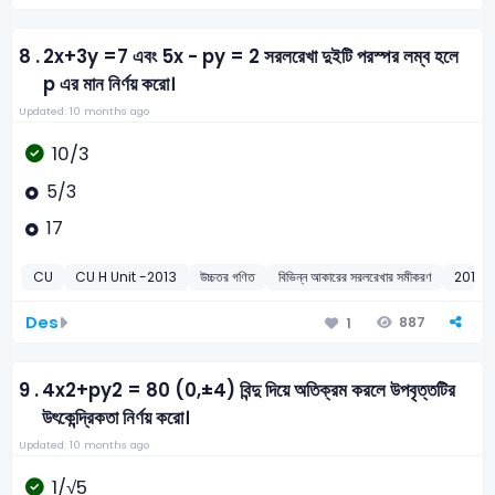
8 .
2x+3y =7 এবং 5x - py = 2 সরলরেখা দুইটি পরস্পর লম্ব হলে
p এর মান নির্ণয় করো।
Updated: 10 months ago
10/3
5/3
17
CU
CU H Unit -2013
উচ্চতর গণিত
বিভিন্ন আকারের সরলরেখার সমীকরণ
2013
Des
887
1
9 .
4x2+py2 = 80 (0,±4) বিন্দু দিয়ে অতিক্রম করলে উপবৃত্তটির
উৎকেন্দ্রিকতা নির্ণয় করো।
Updated: 10 months ago
1/√5