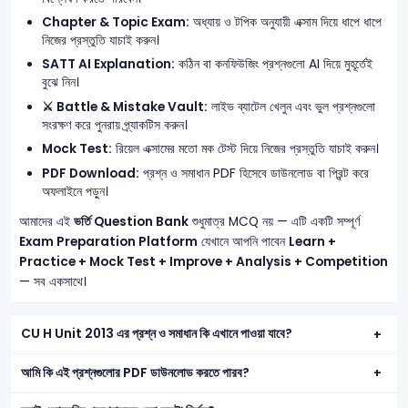
Chapter & Topic Exam:
অধ্যায় ও টপিক অনুযায়ী এক্সাম দিয়ে ধাপে ধাপে
নিজের প্রস্তুতি যাচাই করুন।
SATT AI Explanation:
কঠিন বা কনফিউজিং প্রশ্নগুলো AI দিয়ে মুহূর্তেই
বুঝে নিন।
⚔️ Battle & Mistake Vault:
লাইভ ব্যাটেল খেলুন এবং ভুল প্রশ্নগুলো
সংরক্ষণ করে পুনরায় প্র্যাকটিস করুন।
Mock Test:
রিয়েল এক্সামের মতো মক টেস্ট দিয়ে নিজের প্রস্তুতি যাচাই করুন।
PDF Download:
প্রশ্ন ও সমাধান PDF হিসেবে ডাউনলোড বা প্রিন্ট করে
অফলাইনে পড়ুন।
আমাদের এই
ভর্তি Question Bank
শুধুমাত্র MCQ নয় — এটি একটি সম্পূর্ণ
Exam Preparation Platform
যেখানে আপনি পাবেন
Learn +
Practice + Mock Test + Improve + Analysis + Competition
— সব একসাথে।
CU H Unit 2013 এর প্রশ্ন ও সমাধান কি এখানে পাওয়া যাবে?
আমি কি এই প্রশ্নগুলোর PDF ডাউনলোড করতে পারব?