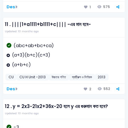
Des
575
1
11 .
∣∣∣∣1+a1111+b1111+c∣∣∣∣ -এর মান হবে-
Updated: 10 months ago
(abc+ab+bc+ca)
(a+3)(b+c)(c+3)
(a+b+c)
CU
CU H Unit -2013
উচ্চতর গণিত
ম্যাট্রিক্স ও নির্ণায়ক
2013
Des
552
2
12 .
y = 2x3−21x2+36x−20 হলে y এর গুরুমান কত হবে?
Updated: 10 months ago
-3