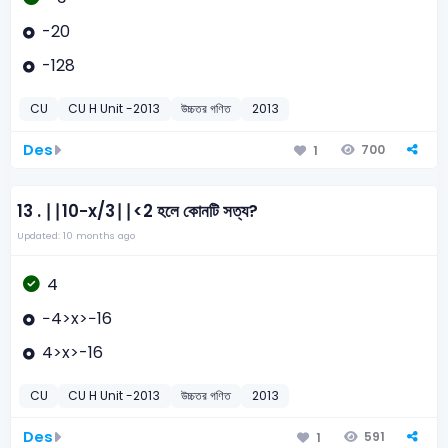
-20
-128
CU
CU H Unit -2013
উচ্চতর গণিত
2013
Des
700
1
13 .
∣∣10−x/3∣∣<2 হলে কোনটি সত্য?
Updated: 10 months ago
4
−4>x>−16
4>x>-16
CU
CU H Unit -2013
উচ্চতর গণিত
2013
Des
591
1