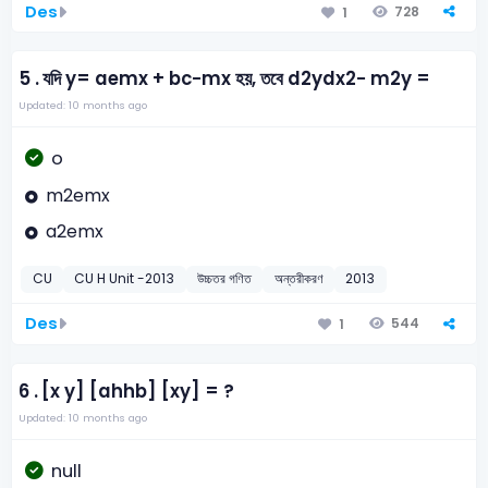
Des
728
1
5 .
যদি y= aemx + bc−mx হয়, তবে d2ydx2− m2y =
Updated: 10 months ago
o
m2emx
a2emx
CU
CU H Unit -2013
উচ্চতর গণিত
অন্তরীকরণ
2013
Des
544
1
6 .
[x y] [ahhb] [xy] = ?
Updated: 10 months ago
null