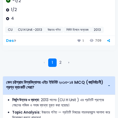
-1/2
1/2
4
CU
CU H Unit -2013
উচ্চতর গণিত
লিমিট হিসাবে অন্তরজ
2013
Des
709
1
‹
1
2
›
কেন চট্টগ্রাম বিশ্ববিদ্যালয় এইচ ইউনিট ২০১৩-১৪ MCQ (বহুনির্বাচনী)
প্রশ্ন ব্যাংকটি সেরা?
নির্ভুল উত্তর ও ব্যাখ্যা:
2013 সালের (CU H Unit ) এর প্রতিটি প্রশ্নের
পেছনের লজিক ও সহজ ব্যাখ্যা যুক্ত করা হয়েছে।
Topic Analysis:
উচ্চতর গণিত — প্রতিটি বিষয়ের পারফরম্যান্স আলাদা করে
বিশ্লেষণ করতে পারবেন।