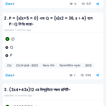
Des
521
0
2 .
P = {x|x+5 = 0} এবং Q = {x|x2 = 36, x > 4} হলে
P∩Q নির্ণয় করো-
Updated: 7 months ago
∅
Q
P
CU
CU H Unit -2013
উচ্চতর গণিত
ক্রিকোণমিতিক অনুপাত
2013
Des
596
1
3 .
(3x4+43x)12 এর বিস্তৃতিতে পঞ্চম রাশিটি-
Updated: 10 months ago