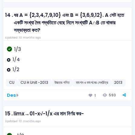
14 .
ধর A = {2,3,4,7,9,10} এবং B = {3,6,9,12}. A সেট হতে
একটি সংখ্যা দৈব পদ্ধতিতে বেছে নিলে সংখ্যাটি A∩B তে থাকার
সম্ভাব্যতা কত?
Updated: 10 months ago
1/3
1/4
1/2
CU
CU H Unit -2013
উচ্চতর গণিত
ফাংশন ও ফাংশনের লেখচিত্র
2013
Des
593
1
15 .
limx→01−x√−1/x এর মান নির্ণয় কর-
Updated: 10 months ago