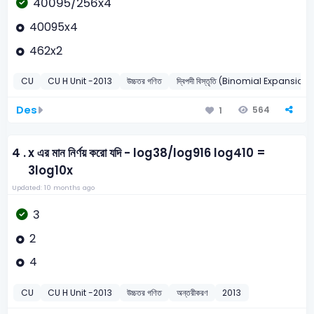
40095/256x4
40095x4
462x2
CU
CU H Unit -2013
উচ্চতর গণিত
দ্বিপদী বিস্তৃতি (Binomial Expansions
Des
564
1
4 .
x এর মান নির্ণয় করো যদি - log38/log916 log410 =
3log10x
Updated: 10 months ago
3
2
4
CU
CU H Unit -2013
উচ্চতর গণিত
অন্তরীকরণ
2013