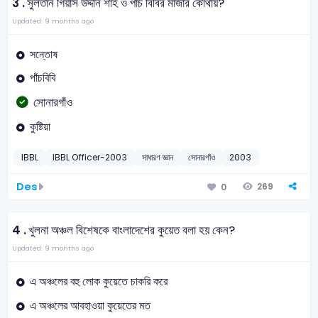
3 .
সুলতান গিয়াস উদ্দীন শাহ ও পাঁচ বিবির মাজার কোথায়?
Updated: 9 months ago
সন্তোষ
পাঁচবিবি
সোনারগাঁও
কুষ্টিয়া
IBBL
IBBL Officer-2003
সাধারণ জ্ঞান
সোনারগাঁও
2003
Des
269
0
4 .
খুলনা অঞ্চল বিশেষকে বাংলাদেশের কুয়েত বলা হয় কেন?
Updated: 9 months ago
এ অঞ্চলের বহু লোক কুয়েতে চাকরি করে
এ অঞ্চলের আবহাওয়া কুয়েতের মত