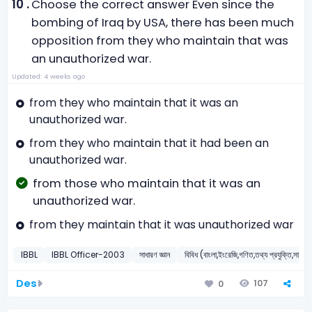
10 .
Choose the correct answer Even since the
bombing of Iraq by USA, there has been much
opposition from they who maintain that was
an unauthorized war.
Updated: 4 weeks ago
from they who maintain that it was an
unauthorized war.
from they who maintain that it had been an
unauthorized war.
from those who maintain that it was an
unauthorized war.
from they maintain that it was unauthorized war
IBBL
IBBL Officer-2003
সাধারণ জ্ঞান
বিবিধ (বাংলা,ইংরেজি,গণিত,তথ্য প্রযুক্তি,সাধারণ 
Des
107
0