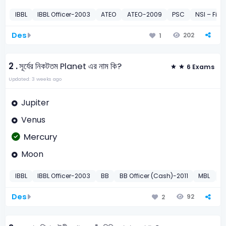
IBBL
IBBL Officer-2003
ATEO
ATEO-2009
PSC
NSI – Fiel
Des
202
1
2 .
সূর্যের নিকটতম Planet এর নাম কি?
6 Exams
Updated: 3 weeks ago
Jupiter
Venus
Mercury
Moon
IBBL
IBBL Officer-2003
BB
BB Officer (Cash)-2011
MBL
M
Des
92
2