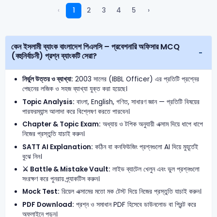
‹
1
2
3
4
5
›
কেন ইসলামী ব্যাংক বাংলাদেশ পিএলসি – প্রবেশনারি অফিসার MCQ
(বহুনির্বাচনী) প্রশ্ন ব্যাংকটি সেরা?
নির্ভুল উত্তর ও ব্যাখ্যা:
2003 সালের (IBBL Officer) এর প্রতিটি প্রশ্নের
পেছনের লজিক ও সহজ ব্যাখ্যা যুক্ত করা হয়েছে।
Topic Analysis:
বাংলা, English, গণিত, সাধারণ জ্ঞান — প্রতিটি বিষয়ের
পারফরম্যান্স আলাদা করে বিশ্লেষণ করতে পারবেন।
Chapter & Topic Exam:
অধ্যায় ও টপিক অনুযায়ী এক্সাম দিয়ে ধাপে ধাপে
নিজের প্রস্তুতি যাচাই করুন।
SATT AI Explanation:
কঠিন বা কনফিউজিং প্রশ্নগুলো AI দিয়ে মুহূর্তেই
বুঝে নিন।
⚔️ Battle & Mistake Vault:
লাইভ ব্যাটেল খেলুন এবং ভুল প্রশ্নগুলো
সংরক্ষণ করে পুনরায় প্র্যাকটিস করুন।
Mock Test:
রিয়েল এক্সামের মতো মক টেস্ট দিয়ে নিজের প্রস্তুতি যাচাই করুন।
PDF Download:
প্রশ্ন ও সমাধান PDF হিসেবে ডাউনলোড বা প্রিন্ট করে
অফলাইনে পড়ুন।