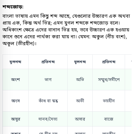
শব্দজোড়:
বাংলা ভাষায় এমন কিছু শব্দ আছে, যেগুলোর উচ্চারণ এক অথবা
প্রায় এক, কিন্তু অর্থ ভিন্ন; এমন যুগল শব্দকে শব্দজোড় বলে।
অধিকাংশ ক্ষেত্রে এদের বানান ভিন্ন হয়, তবে উচ্চারণ এক হওয়ায়
কানে শুনে এদের পার্থক্য করা যায় না। যেমন: অকুল (নীচ বংশ),
অকূল (তীরহীন)।
মূলশব্দ
প্রতিশব্দ
মূলশব্দ
প্রতিশব্দ
ম
অংশ
ভাগ
অভি
সম্মুখ/সমীপে
অংস
কাঁধ বা স্কন্ধ
অভী
ভয়হীন
অসুর
দানব/দৈত্য
অসার
বাজে
অ
অশূর
যে বীর নয়
অসাড়
সাড়হীন
অ