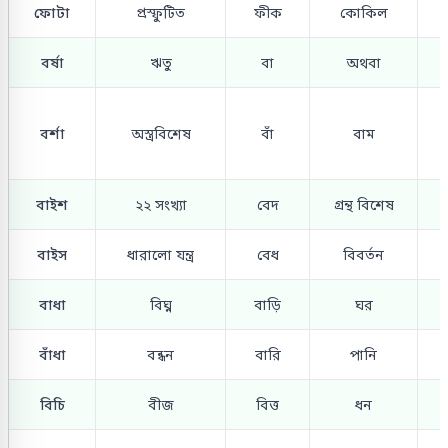
ফোটা
প্রস্ফুটিত
ফীক
কোকিল
বর্ষা
ঋতু
বা
অথবা
বর্শা
অস্ত্রবিশেষ
বাঁ
বাম
বাইশ
২২ সংখ্যা
বেদ
গ্রন্থ বিশেষ
বাইস
ধারালো যন্ত্র
বেধ
বিবর্তন
বাধা
বিঘ্ন
বাড়ি
ঘর
বাঁধা
বন্ধন
বারি
পানি
বিচি
বীজ
বিত্ত
ধন