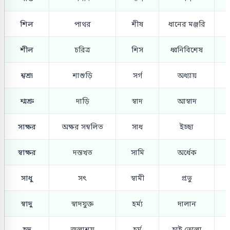
শিল
পাথর
শীষ
ধানের মঞ্জরি
শীল
চরিত্র
শিস
ধ্বনিবিশেষ
শ্বশ্রূ
শাশুড়ি
সর্গ
অধ্যায়
শ্মশ্রু
দাড়ি
স্বাদ
আস্বাদ
সাক্ষর
অক্ষর সম্বলিত
সাধ
ইচ্ছা
স্বাক্ষর
দস্তখত
সামি
অর্ধেক
সাধু
সৎ
স্বামী
প্রভু
স্বাদু
স্বাদযুক্ত
হর্ম্য
দালান
হ্রদ
জলাশয়
হর্ম
হাই তোলা