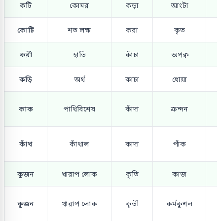
কটি
কোমর
কড়া
আংটা
কোটি
শত লক্ষ
করা
কৃত
করী
হাতি
কাঁচা
অপক্ব
কড়ি
অর্থ
কাচা
ধোয়া
কাক
পাখিবিশেষ
কাঁদা
ক্রন্দন
কাঁখ
কাঁখাল
কাদা
পাঁক
কুজন
খারাপ লোক
কৃতি
কাজ
কূজন
খারাপ লোক
কৃতী
কর্মকুশল