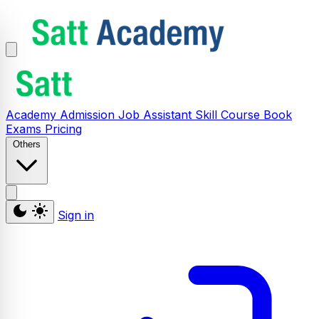
Academy
Admission
Job Assistant
Skill
Course
Book
Exams
Pricing
Others
Sign in