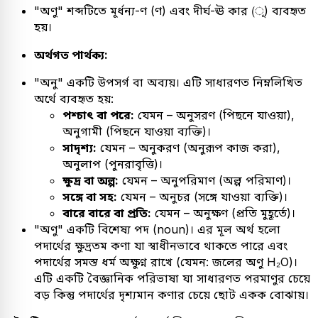
"অণু" শব্দটিতে মূর্ধন্য-ণ (ণ) এবং দীর্ঘ-ঊ কার (ূ) ব্যবহৃত
হয়।
অর্থগত পার্থক্য:
"অনু" একটি উপসর্গ বা অব্যয়। এটি সাধারণত নিম্নলিখিত
অর্থে ব্যবহৃত হয়:
পশ্চাৎ বা পরে:
যেমন – অনুসরণ (পিছনে যাওয়া),
অনুগামী (পিছনে যাওয়া ব্যক্তি)।
সাদৃশ্য:
যেমন – অনুকরণ (অনুরূপ কাজ করা),
অনুলাপ (পুনরাবৃত্তি)।
ক্ষুদ্র বা অল্প:
যেমন – অনুপরিমাণ (অল্প পরিমাণ)।
সঙ্গে বা সহ:
যেমন – অনুচর (সঙ্গে যাওয়া ব্যক্তি)।
বারে বারে বা প্রতি:
যেমন – অনুক্ষণ (প্রতি মুহূর্তে)।
"অণু" একটি বিশেষ্য পদ (noun)। এর মূল অর্থ হলো
পদার্থের ক্ষুদ্রতম কণা যা স্বাধীনভাবে থাকতে পারে এবং
পদার্থের সমস্ত ধর্ম অক্ষুণ্ন রাখে (যেমন: জলের অণু H₂O)।
এটি একটি বৈজ্ঞানিক পরিভাষা যা সাধারণত পরমাণুর চেয়ে
বড় কিন্তু পদার্থের দৃশ্যমান কণার চেয়ে ছোট একক বোঝায়।