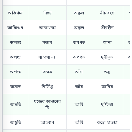
অকিঞ্চন
নিঃস্ব
অকুল
নীচ বংশ
অ
আকিঞ্চন
আকাঙ্ক্ষা
অকূল
তীরহীন
অপত্য
সন্তান
অবগত
জানা
অ
অপথ্য
যা পথ্য নয়
অপগত
দূরীভূত
অ
অশক্ত
অক্ষম
আঁশ
তন্তু
অসক্ত
নির্লিপ্ত
আঁষ
আমিষ
যজ্ঞের আগুনের
আহুতি
আধি
দুশ্চিন্তা
যি
আহূতি
আহবান
আঁধি
ঝড়ো হাওয়া