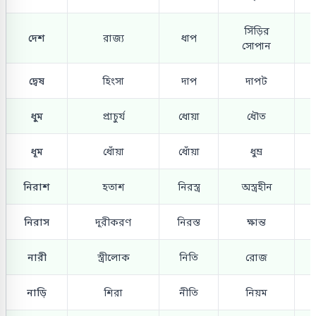
সিঁড়ির
দেশ
রাজ্য
ধাপ
সোপান
দ্বেষ
হিংসা
দাপ
দাপট
ধুম
প্রাচুর্য
ধোয়া
ধৌত
ধূম
ধোঁয়া
ধোঁয়া
ধুম্র
নিরাশ
হতাশ
নিরস্ত্র
অস্ত্রহীন
নিরাস
দূরীকরণ
নিরস্ত
ক্ষান্ত
নারী
স্ত্রীলোক
নিতি
রোজ
নাড়ি
শিরা
নীতি
নিয়ম