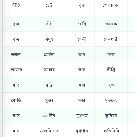
বীচি
ঢেউ
বৃত্ত
গোলাকার
বৃন্ত
বোঁটা
বেশি
অনেক
বৃন্দ
সমূহ
বেশী
বেশধারী
ভজন
প্রার্থনা
ভাষ
কথা
ভোজন
আহার
ভাস
দীপ্তি
মতি
বুদ্ধি
মরা
মৃত
মোতি
মুক্তা
মড়া
মৃতদেহ
মাস
৩০ দিন
মুখপত্র
ভূমিকা
মাষ
ডালবিশেষ
মূখপাত্র
প্রতিনিধি