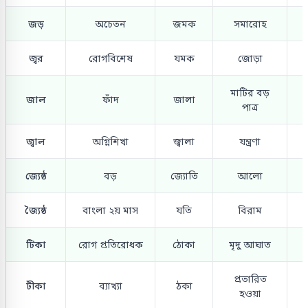
জড়
অচেতন
জমক
সমারোহ
জ্বর
রোগবিশেষ
যমক
জোড়া
মাটির বড়
জাল
ফাঁদ
জালা
পাত্র
জ্বাল
অগ্নিশিখা
জ্বালা
যন্ত্রণা
জ্যেষ্ঠ
বড়
জ্যোতি
আলো
জ্যৈষ্ঠ
বাংলা ২য় মাস
যতি
বিরাম
টিকা
রোগ প্রতিরোধক
ঠোকা
মৃদু আঘাত
প্রতারিত
টীকা
ব্যাখ্যা
ঠকা
হওয়া