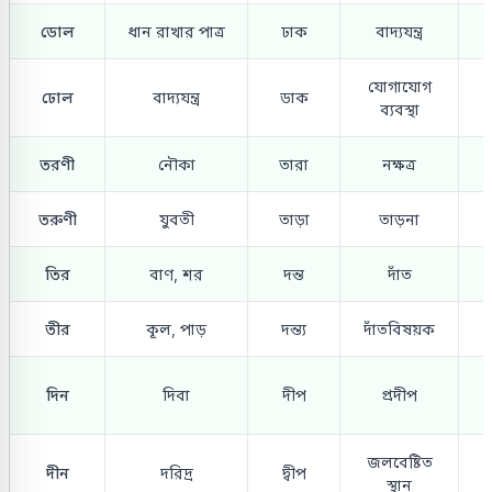
ডোল
ধান রাখার পাত্র
ঢাক
বাদ্যযন্ত্র
যোগাযোগ
ঢোল
বাদ্যযন্ত্র
ডাক
ব্যবস্থা
তরণী
নৌকা
তারা
নক্ষত্র
তরুণী
যুবতী
তাড়া
তাড়না
তির
বাণ, শর
দন্ত
দাঁত
তীর
কূল, পাড়
দন্ত্য
দাঁতবিষয়ক
দিন
দিবা
দীপ
প্রদীপ
জলবেষ্টিত
দীন
দরিদ্র
দ্বীপ
স্থান