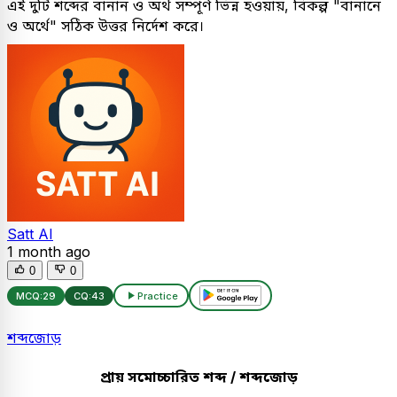
এই দুটি শব্দের বানান ও অর্থ সম্পূর্ণ ভিন্ন হওয়ায়, বিকল্প "বানানে
ও অর্থে" সঠিক উত্তর নির্দেশ করে।
Satt AI
1 month ago
0
0
MCQ:
29
CQ:
43
Practice
শব্দজোড়
প্রায় সমোচ্চারিত শব্দ / শব্দজোড়