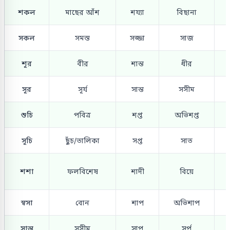
শকল
মাছের আঁশ
শয্যা
বিছানা
সকল
সমস্ত
সজ্জা
সাজ
শূর
বীর
শান্ত
ধীর
সূর
সূর্য
সান্ত
সসীম
শুচি
পবিত্র
শপ্ত
অভিশপ্ত
সূচি
ছুঁচ/তালিকা
সপ্ত
সাত
শশা
ফলবিশেষ
শাদী
বিয়ে
স্বসা
বোন
শাপ
অভিশাপ
সান্ত
সসীম
সাপ
সর্প