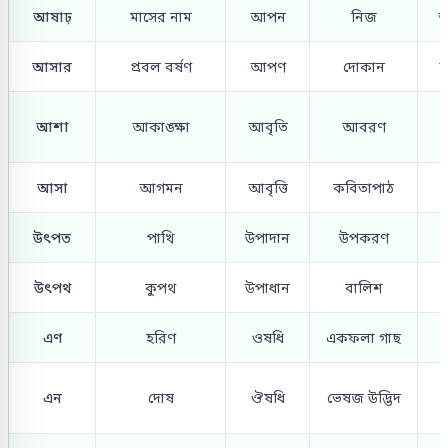
আষাঢ়
মাসের নাম
আপন
নিজ
আ
আসার
প্রবল বর্ষণ
আপণ
দোকান
আ
আশা
আকাঙ্ক্ষা
আবৃতি
আবরণ
আসা
আগমন
আবৃত্তি
কবিতাপাঠ
উৎপত
পাখি
উপাদান
উপকরণ
উৎপথ
কুপথ
উপাধান
বালিশ
এণ
হরিণ
ওষধি
একফলা গাছ
এন
দোষ
ঔষধি
ভেষজ উদ্ভিদ