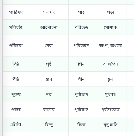
পারিষদ
সভাষদ
পাঠ
পড়া
পরিচর্চা
আলোচনা
পরিচ্ছদ
পোশাক
প
পরিচর্যা
সেবা
পরিচ্ছেদ
অংশ, অধ্যায়
প
পিঠ
পৃষ্ঠ
পিন
আলপিন
পীঠ
স্থান
পীন
স্থূল
পুরুষ
নর
পূর্বাভাষ
মুখবন্ধ
প
পরুষ
কঠোর
পূর্বাভাস
পূর্বসংকেত
প
ফোঁটা
বিন্দু
ফিক
মৃদু হাসি