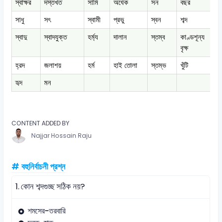
স্বাক্ষর
দস্তখত
সামি
অর্ধেক
সন
বছর
স
সাধু
সৎ
স্বামী
প্রভু
স্বন
শব্দ
স
স্বাদু
স্বাদযুক্ত
হর্ম্য
দালান
স্তম্ব
কাণ্ডশূন্য
হ
বৃক্ষ
হ্রদ
জলাশয়
হর্ম
হাই তোলা
স্তম্ভ
খুঁটি
হ
হৃদ
মন
CONTENT ADDED BY
Najjar Hossain Raju
# বহুনির্বাচনী প্রশ্ন
1.
কোন শব্দগুচ্ছ সঠিক নয়?
শমসের-তরবারি