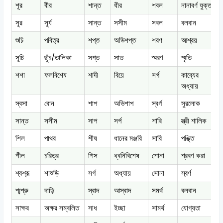
শূর
বীর
শান্ত
ধীর
শবল
নানাবর্ণ যুক্ত
শ
সূর
সূর্য
সান্ত
সসীম
সবল
বলবান
স
শুচি
পবিত্র
শপ্ত
অভিশপ্ত
শরণ
আশ্রয়
শ
সূচি
ছুঁচ/তালিকা
সপ্ত
সাত
স্মরণ
স্মৃতি
ষট
শশা
ফলবিশেষ
শাদী
বিয়ে
সর্গ
কাব্যের
শ
অধ্যায়
স্বসা
বোন
শাপ
অভিশাপ
স্বর্গ
সুরলোক
স
সান্ত
সসীম
সাপ
সর্প
শারি
স্ত্রী শালিক
শ
শিল
পাথর
শীষ
ধানের মঞ্জরি
সারি
পঙ্ক্তি
স
শীল
চরিত্র
শিস
ধ্বনিবিশেষ
শোনা
শ্রবণ করা
শ
শ্বশ্রূ
শাশুড়ি
সর্গ
অধ্যায়
সোনা
স্বর্ণ
স
শ্মশ্রু
দাড়ি
স্বাদ
আস্বাদ
সমর্থ
বলবান
স
সাক্ষর
অক্ষর সম্বলিত
সাধ
ইচ্ছা
সামর্থ
যোগ্যতা
স