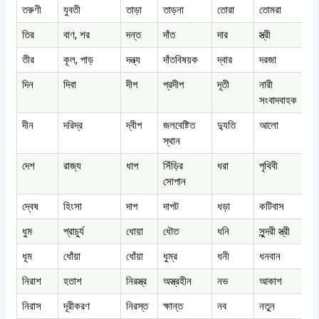
তরুণী
যুবতী
তাড়া
তাড়না
তোরা
তোমরা
ত
তির
বাণ, শর
দন্ত
দাঁত
দার
স্ত্রী
দ
তীর
কূল, পাড়
দন্ত্য
দাঁতবিষয়ক
দ্বার
দরজা
দ
দিন
দিবা
দীপ
প্রদীপ
দূতী
নারী
দ
সংবাদবাহক
দীন
দরিদ্র
দ্বীপ
জলবেষ্টিত
দ্যুতি
আলো
দ
স্থান
দেশ
রাজ্য
ধাপ
সিঁড়ির
ধরা
পৃথিবী
ধ
সোপান
দ্বেষ
হিংসা
দাপ
দাপট
ধড়া
কটিবাস
ধ
ধুম
প্রাচুর্য
ধোয়া
ধৌত
ধনি
সুন্দরী স্ত্রী
ধ
ধূম
ধোঁয়া
ধোঁয়া
ধুম্র
ধনী
ধনবান
ধ
নিরাশ
হতাশ
নিরস্ত্র
অস্ত্রহীন
নভ
আকাশ
ন
নিরাস
দূরীকরণ
নিরস্ত
ক্ষান্ত
নব
নতুন
ন