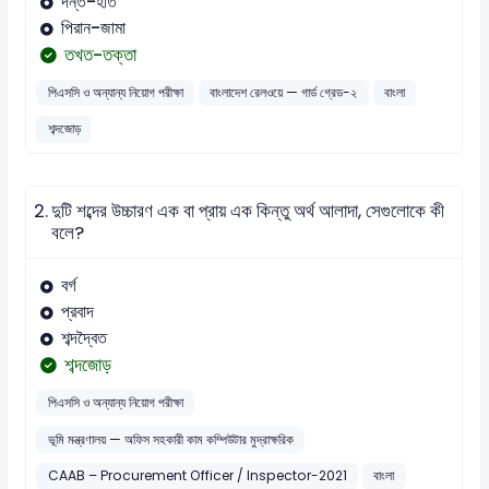
দন্ত-হাত
পিরান-জামা
তখত-তক্তা
পিএসসি ও অন্যান্য নিয়োগ পরীক্ষা
বাংলাদেশ রেলওয়ে — গার্ড গ্রেড-২
বাংলা
শব্দজোড়
2.
দুটি শব্দের উচ্চারণ এক বা প্রায় এক কিন্তু অর্থ আলাদা, সেগুলোকে কী
বলে?
বর্গ
প্রবাদ
শব্দদ্বৈত
শব্দজোড়
পিএসসি ও অন্যান্য নিয়োগ পরীক্ষা
ভূমি মন্ত্রণালয় — অফিস সহকারী কাম কম্পিউটার মুদ্রাক্ষরিক
CAAB – Procurement Officer / Inspector-2021
বাংলা