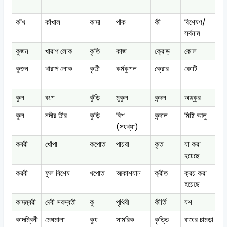
কাঁখ
কাঁখাল
কাদা
পাঁক
কী
বিশেষণ/
ক
সর্বনাম
কুজন
খারাপ লোক
কৃতি
কাজ
ক্রোড়
কোল
ক
কূজন
খারাপ লোক
কৃতী
কর্মকুশল
ক্রোর
কোটি
ক
কুল
বংশ
কুঁড়ি
মুকুল
কন্দল
অঙ্কুর
কূল
নদীর তীর
কুড়ি
বিশ
কন্দাল
মিষ্টি আলু
(সংখ্যা)
কবরী
খোঁপা
কপোত
পায়রা
কৃত
যা করা
হয়েছে
করবী
ফুল বিশেষ
খপোত
আকাশযান
ক্রীত
ক্রয় করা
ক
হয়েছে
কাদম্বরী
দেবী সরস্বতী
কু
পৃথিবী
কীর্তি
যশ
ক
কাদম্বিনী
মেঘমালা
ক্যু
সামরিক
কৃত্তি
বাঘের চামড়া