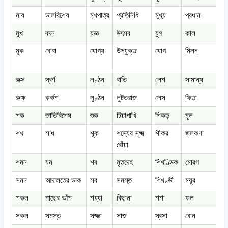
মাষ
ডালবিশেষ
মূখপাত্র
প্রতিনিধি
মুখ্য
প্রধান
মুখ
বদন
যজ্ঞ
উৎসব
যুগ
কাল
র
মূক
বোবা
যোগ্য
উপযুক্ত
যোগ
মিলন
র
রুক্স
স্বর্ণ
লণ্ঠন
বাতি
লেশ
সামান্য
ল
রুক্ষ
কর্কশ
লুণ্ঠন
লুটতরাজ
লেস
ফিতা
ল
শক
জাতিবিশেষ
শুক
টিয়াপাখি
শিকড়
মূল
শ
শখ
সাধ
শূক
শস্যের সূক্ষ্ম
শীকর
জলকণা
স
রোঁয়া
শমন
যম
শব
মৃতদেহ
শিখণ্ডিক
মোরগ
শ
সমন
আদালতের ডাক
সব
সমস্ত
শিখণ্ডী
ময়ূর
স
শকল
মাছের আঁশ
শয্যা
বিছানা
শশা
ফল
শ
সকল
সমস্ত
সজ্জা
সাজ
স্বসা
বোন
স