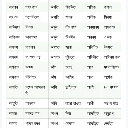
অবদান
মহৎ কার্য
অরতি
বিরক্তি
অলিক
কপাল
অ
অবধান
মনোনিবেশ
অরাতি
শত্রু
অলীক
মিথ্যা
অ
অকিঞ্চন
নিঃস্ব
অকুল
নীচ বংশ
অন্যান্য
অপরাপর
আকিঞ্চন
আকাঙ্ক্ষা
অকূল
তীরহীন
অনন্য
একক
অপত্য
সন্তান
অবগত
জানা
অবিনীত
উদ্ধত
অ
অপথ্য
যা পথ্য নয়
অপগত
দূরীভূত
অভিনীত
অভিনয় করা
অশক্ত
অক্ষম
আঁশ
তন্তু
আদা
মসলাবিশেষ
অসক্ত
নির্লিপ্ত
আঁষ
আমিষ
আধা
অর্ধেক
আ
আহুতি
যজ্ঞের আগুনের
আধি
দুশ্চিন্তা
আশি
৮০ সংখ্যা
যি
আহূতি
আহবান
আঁধি
ঝড়ো হাওয়া
আশী
সাপের দাঁত
আষাঢ়
মাসের নাম
আপন
নিজ
আসক্তি
অনুরাগ
আসার
প্রবল বর্ষণ
আপণ
দোকান
আসত্তি
নৈকট্য