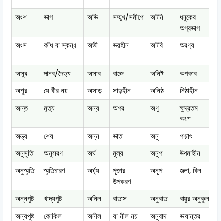
অংশ
ভাগ
অভি
সম্মুখ/সমীপে
অটনি
ধনুকের
অ
অগ্রভাগ
অংস
কাঁধ বা স্কন্ধ
অভী
ভয়হীন
অটবি
অরণ্য
অ
অসুর
দানব/দৈত্য
অসার
বাজে
অনিষ্ট
অপকার
অ
অশূর
যে বীর নয়
অসাড়
সাড়হীন
অনিষ্ঠ
নিষ্ঠাহীন
অ
অন্ত
মৃত্যু
অন্য
অপর
অণু
ক্ষুদ্রতম
অ
অংশ
অন্ত্য
শেষ
অন্ন
ভাত
অনু
পশ্চাৎ
অ
অনুসৃতি
অনুসরণ
অর্ঘ
মূল্য
অনুপ
উপমাহীন
অ
অনুস্মৃতি
স্মৃতিচারণ
অর্ঘ্য
পূজার
অনূপ
জলা, বিল
উপকরণ
অন্নপুষ্ট
খাদ্যপুষ্ট
অনিল
বাতাস
অনুবাত
বায়ুর অনুকূল
অন্যপুষ্ট
কোকিল
অনীল
যা নীল নয়
অনুবাদ
ভাষান্তর