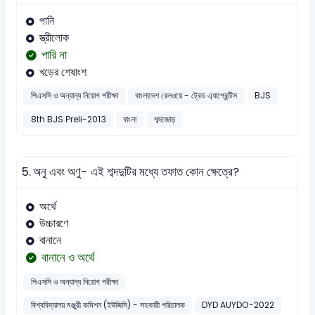
পানি
স্ত্রীলোক
পারি না
খড়ের শেষাংশ
পিএসসি ও অন্যান্য নিয়োগ পরীক্ষা
বাংলাদেশ রেলওয়ে - ট্রেড এ্যাপ্রেন্টিস
BJS
8th BJS Preli-2013
বাংলা
শব্দজোড়
5.
অনু এবং অণু- এই শব্দদুটির মধ্যে তফাত কোন ক্ষেত্রে?
অর্থে
উচ্চারণে
বানানে
বানানে ও অর্থে
পিএসসি ও অন্যান্য নিয়োগ পরীক্ষা
বিশ্ববিদ্যালয় মঞ্জুরী কমিশন (ইউজিসি) - সহকারী পরিচালক
DYD AUYDO-2022