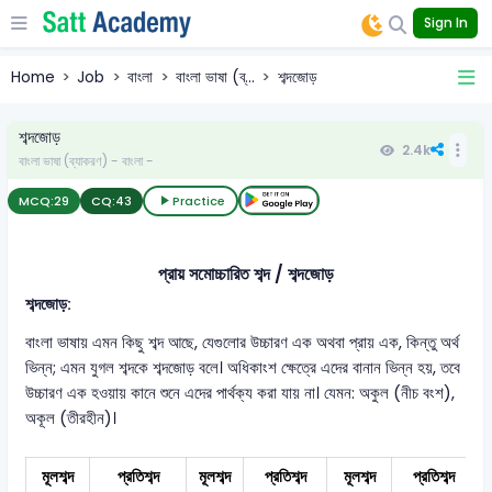
Sign In
Home
Job
বাংলা
বাংলা ভাষা (ব্...
শব্দজোড়
শব্দজোড়
2.4k
বাংলা ভাষা (ব্যাকরণ) - বাংলা -
MCQ:
29
CQ:
43
Practice
প্রায় সমোচ্চারিত শব্দ / শব্দজোড়
শব্দজোড়:
বাংলা ভাষায় এমন কিছু শব্দ আছে, যেগুলোর উচ্চারণ এক অথবা প্রায় এক, কিন্তু অর্থ
ভিন্ন; এমন যুগল শব্দকে শব্দজোড় বলে। অধিকাংশ ক্ষেত্রে এদের বানান ভিন্ন হয়, তবে
উচ্চারণ এক হওয়ায় কানে শুনে এদের পার্থক্য করা যায় না। যেমন: অকুল (নীচ বংশ),
অকূল (তীরহীন)।
মূলশব্দ
প্রতিশব্দ
মূলশব্দ
প্রতিশব্দ
মূলশব্দ
প্রতিশব্দ