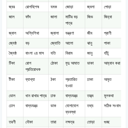
জ্বর
রোগবিশেষ
যমক
জোড়া
জ্বলা
পোড়া
জ
জাল
ফাঁদ
জালা
মাটির বড়
জিভ
জিহ্বা
য
পাত্র
জ্বাল
অগ্নিশিখা
জ্বালা
যন্ত্রণা
জীব
প্রাণী
জ্যেষ্ঠ
বড়
জ্যোতি
আলো
ঝানু
পাকা
ঝ
জ্যৈষ্ঠ
বাংলা ২য় মাস
যতি
বিরাম
জানু
হাঁটু
ঝ
টিকা
রোগ
ঠোকা
মৃদু আঘাত
ডাকা
আহ্বান করা
ড
প্রতিরোধক
টীকা
ব্যাখ্যা
ঠকা
প্রতারিত
ঢাকা
আবৃত
ঢ
হওয়া
ডোল
ধান রাখার পাত্র
ঢাক
বাদ্যযন্ত্র
তত্ত্ব
মূলকথা
ত
ঢোল
বাদ্যযন্ত্র
ডাক
যোগাযোগ
তথ্য
সঠিক সংবাদ
ত
ব্যবস্থা
তরণী
নৌকা
তারা
নক্ষত্র
তোড়া
গুচ্ছ
ত