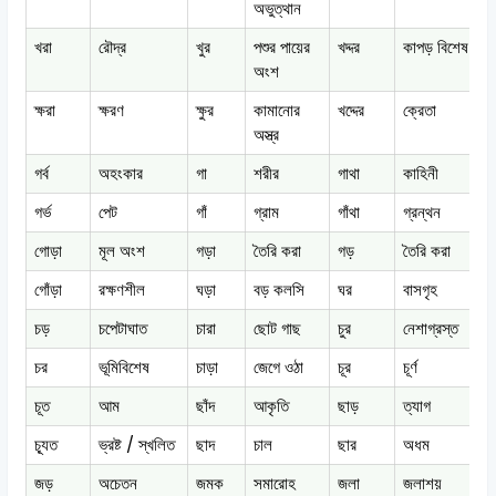
অভুত্থান
খরা
রৌদ্র
খুর
পশুর পায়ের
খদ্দর
কাপড় বিশেষ
খ
অংশ
ক্ষরা
ক্ষরণ
ক্ষুর
কামানোর
খদ্দের
ক্রেতা
গ
অস্ত্র
গর্ব
অহংকার
গা
শরীর
গাথা
কাহিনী
গ
গর্ভ
পেট
গাঁ
গ্রাম
গাঁথা
গ্রন্থন
গ
গোড়া
মূল অংশ
গড়া
তৈরি করা
গড়
তৈরি করা
গ
গোঁড়া
রক্ষণশীল
ঘড়া
বড় কলসি
ঘর
বাসগৃহ
ঘ
চড়
চপেটাঘাত
চারা
ছোট গাছ
চুর
নেশাগ্রস্ত
ঘ
চর
ভূমিবিশেষ
চাড়া
জেগে ওঠা
চূর
চূর্ণ
চ
চূত
আম
ছাঁদ
আকৃতি
ছাড়
ত্যাগ
চ
চ্যূত
ভ্রষ্ট / স্খলিত
ছাদ
চাল
ছার
অধম
ছ
জড়
অচেতন
জমক
সমারোহ
জলা
জলাশয়
ছ