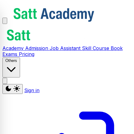
Academy
Admission
Job Assistant
Skill
Course
Book
Exams
Pricing
Others
Sign in