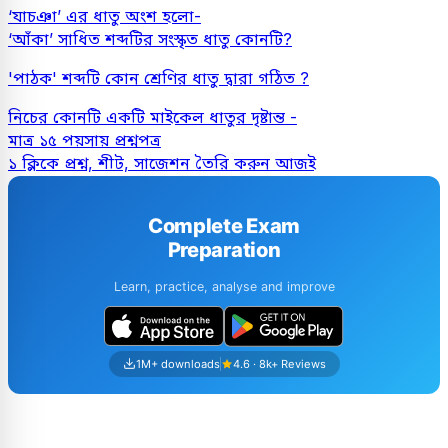
‘যাচঞা’ এর ধাতু অংশ হলো-
‘আঁকা’ সাধিত শব্দটির সংস্কৃত ধাতু কোনটি?
'পাঠক' শব্দটি কোন শ্রেণির ধাতু দ্বারা গঠিত ?
নিচের কোনটি একটি মাইকেল ধাতুর দৃষ্টান্ত -
মাত্র ১৫ পয়সায় প্রশ্নপত্র
১ ক্লিকে প্রশ্ন, শীট, সাজেশন তৈরি করুন আজই
Complete Exam
Preparation
Learn, practice, analyse and improve
1M+ downloads
4.6 · 8k+ Reviews