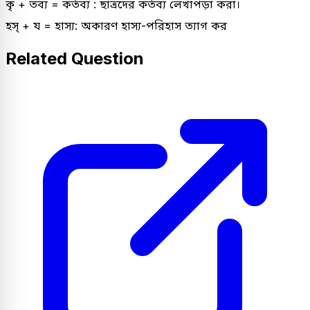
কৃ + তব্য = কর্তব্য : ছাত্রদের কর্তব্য লেখাপড়া করা।
হস্ + য = হাস্য: অকারণ হাস্য-পরিহাস ত্যাগ কর
Related Question