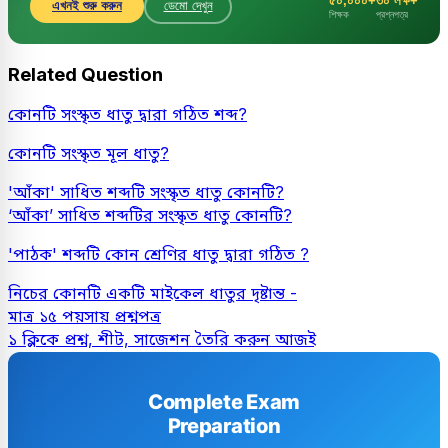
৫০,০০০+
৩০ লক্ষ+
এখনই শুরু করুন
ডেমো দেখুন
শিক্ষক
প্রশ্নপত্র
Related Question
কোনটি সংস্কৃত ধাতু দ্বারা গঠিত শব্দ?
কোনটি সংস্কৃত মূল ধাতু?
'আঁকা' সাধিত শব্দটি সংস্কৃত ধাতু কোনটি?
‘আঁকা’ সাধিত শব্দটির সংস্কৃত ধাতু কোনটি?
'পাঠক' শব্দটি কোন শ্রেণির ধাতু দ্বারা গঠিত ?
নিচের কোনটি একটি মাইকেল ধাতুর দৃষ্টান্ত -
মাত্র ১৫ পয়সায় প্রশ্নপত্র
১ ক্লিকে প্রশ্ন, শীট, সাজেশন তৈরি করুন আজই
Complete Exam
Preparation