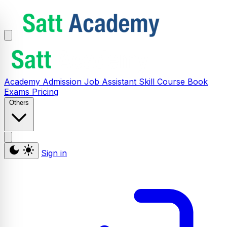
Academy
Admission
Job Assistant
Skill
Course
Book
Exams
Pricing
Others
Sign in