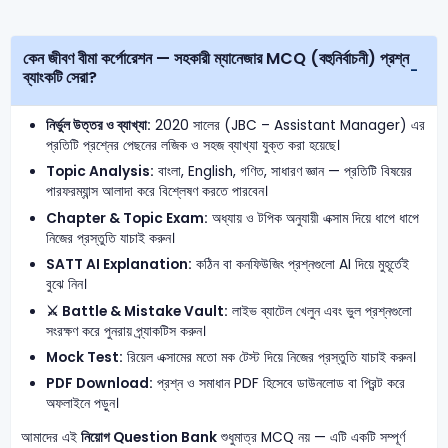
কেন জীবণ বীমা কর্পোরেশন — সহকারী ম্যানেজার MCQ (বহুনির্বাচনী) প্রশ্ন
ব্যাংকটি সেরা?
নির্ভুল উত্তর ও ব্যাখ্যা:
2020 সালের (JBC – Assistant Manager) এর
প্রতিটি প্রশ্নের পেছনের লজিক ও সহজ ব্যাখ্যা যুক্ত করা হয়েছে।
Topic Analysis:
বাংলা, English, গণিত, সাধারণ জ্ঞান — প্রতিটি বিষয়ের
পারফরম্যান্স আলাদা করে বিশ্লেষণ করতে পারবেন।
Chapter & Topic Exam:
অধ্যায় ও টপিক অনুযায়ী এক্সাম দিয়ে ধাপে ধাপে
নিজের প্রস্তুতি যাচাই করুন।
SATT AI Explanation:
কঠিন বা কনফিউজিং প্রশ্নগুলো AI দিয়ে মুহূর্তেই
বুঝে নিন।
⚔️ Battle & Mistake Vault:
লাইভ ব্যাটেল খেলুন এবং ভুল প্রশ্নগুলো
সংরক্ষণ করে পুনরায় প্র্যাকটিস করুন।
Mock Test:
রিয়েল এক্সামের মতো মক টেস্ট দিয়ে নিজের প্রস্তুতি যাচাই করুন।
PDF Download:
প্রশ্ন ও সমাধান PDF হিসেবে ডাউনলোড বা প্রিন্ট করে
অফলাইনে পড়ুন।
আমাদের এই
নিয়োগ Question Bank
শুধুমাত্র MCQ নয় — এটি একটি সম্পূর্ণ