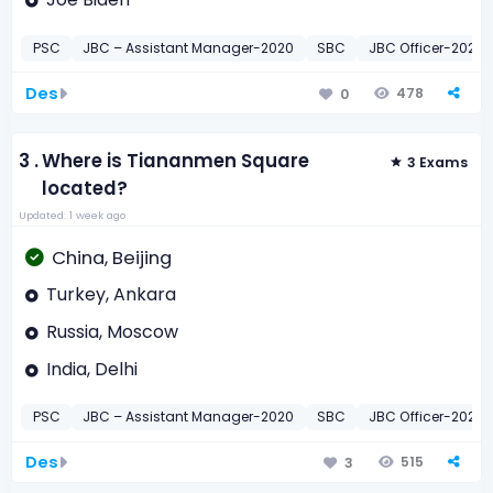
PSC
JBC – Assistant Manager-2020
SBC
JBC Officer-2020
Des
478
0
3 .
Where is Tiananmen Square
3 Exams
located?
Updated: 1 week ago
China, Beijing
Turkey, Ankara
Russia, Moscow
India, Delhi
PSC
JBC – Assistant Manager-2020
SBC
JBC Officer-2020
Des
515
3