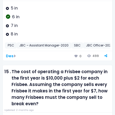
5 in
6 in
7 in
8 in
PSC
JBC – Assistant Manager-2020
SBC
JBC Officer-2020
Des
499
0
15 .
The cost of operating a Frisbee company in
the first year is $10,000 plus $2 for each
Frisbee. Assuming the company sells every
Frisbee it makes in the first year for $7, how
many Frisbees must the company sell to
break even?
Updated: 2 months ago