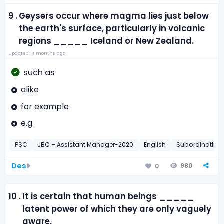
9 .
Geysers occur where magma lies just below
the earth's surface, particularly in volcanic
regions _____ Iceland or New Zealand.
Updated: 4 months ago
such as
alike
for example
e.g.
PSC
JBC – Assistant Manager-2020
English
Subordinating
Des
980
0
10 .
It is certain that human beings _____
latent power of which they are only vaguely
aware.