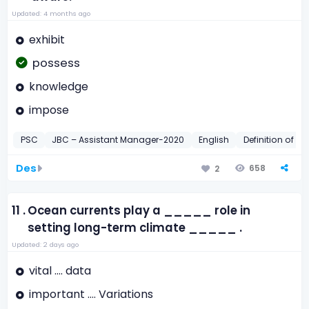
Updated: 4 months ago
exhibit
possess
knowledge
impose
PSC
JBC – Assistant Manager-2020
English
Definition of W
Des
658
2
11 .
Ocean currents play a _____ role in
setting long-term climate _____ .
Updated: 2 days ago
vital …. data
important …. Variations