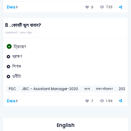
Des
723
9
8 .
কোনটি ভুল বানান?
Updated: 1 year ago
ত্রিনয়ণ
ব্রাহ্মণ
পিণাক
দুর্নীতি
PSC
JBC – Assistant Manager-2020
বাংলা
বানান শুদ্ধিকরণ
2020
Des
1.6k
7
English