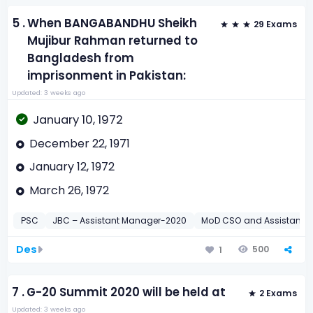
5 .
When BANGABANDHU Sheikh
29 Exams
Mujibur Rahman returned to
Bangladesh from
imprisonment in Pakistan:
Updated: 3 weeks ago
January 10, 1972
December 22, 1971
January 12, 1972
March 26, 1972
PSC
JBC – Assistant Manager-2020
MoD CSO and Assistant Di
Des
500
1
7 .
G-20 Summit 2020 will be held at
2 Exams
Updated: 3 weeks ago