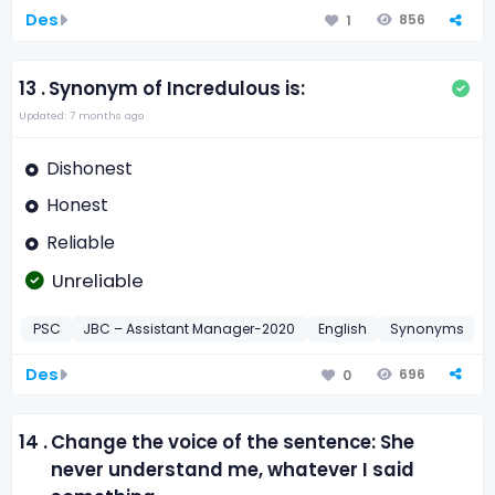
Des
856
1
13 .
Synonym of Incredulous is:
Updated: 7 months ago
Dishonest
Honest
Reliable
Unreliable
PSC
JBC – Assistant Manager-2020
English
Synonyms
2
Des
696
0
14 .
Change the voice of the sentence: She
never understand me, whatever I said