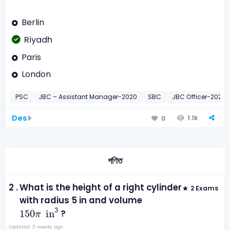
Berlin
Riyadh
Paris
London
PSC
JBC – Assistant Manager-2020
SBC
JBC Officer-2020
Des
1.1k
0
গণিত
2 .
What is the height of a right cylinder
2 Exams
with radius 5 in and volume
150
π
in
3
3
150
in
?
π
Updated: 3 weeks ago