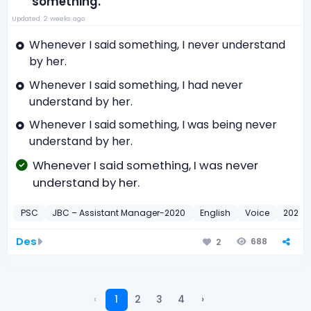
something.
Updated: 2 weeks ago
Whenever I said something, I never understand
by her.
Whenever I said something, I had never
understand by her.
Whenever I said something, I was being never
understand by her.
Whenever I said something, I was never
understand by her.
PSC
JBC – Assistant Manager-2020
English
Voice
2020
Des
688
2
‹
1
2
3
4
›