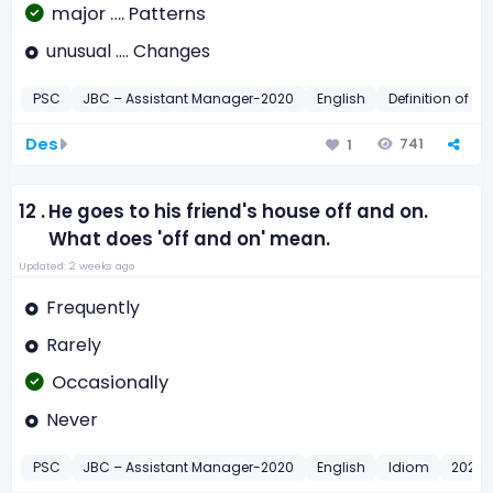
major …. Patterns
unusual …. Changes
PSC
JBC – Assistant Manager-2020
English
Definition of W
Des
741
1
12 .
He goes to his friend's house off and on.
What does 'off and on' mean.
Updated: 2 weeks ago
Frequently
Rarely
Occasionally
Never
PSC
JBC – Assistant Manager-2020
English
Idiom
2020