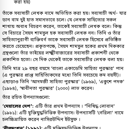
করা হয়)
তাঁকে সব্যসাচী লেখক নামে অভিহিত করা হয়। সব্যসাচী অর্থ- যার
ডান বাম দুই হাত সমানভাবে চলে। যে লেখক সাহিত্যের সকল
শাখায় অবাধ বিচরণ করেন, তাকেই সব্যসাচী লেখক বলে। কিন্তু
সে বিচারে সৈয়দ শামসুল হক সব্যসাচী লেখক নন। তিনি ও তাঁর
সাহিত্যানুরাগী ব্যক্তিবর্গ তাকে সব্যসাচী লেখক হিসেবে প্রতিষ্ঠিত
করতে চেয়েছেন। প্রকৃতপক্ষে, সৈয়দ শামসুল হকের প্রথম দিককার
গ্রন্থগুলো তাঁর ভাইয়ের লক্ষ্মীবাজারের সব্যসাচী প্রকাশনী থেকে
প্রকাশিত হতো। সে দিক থেকেই তাকে সব্যসাচীর লেখক বলা হয়।
তিনি মাত্র ২৯ বছর বয়সে ‘বাংলা একাডেমি সাহিত্য পুরস্কার' পান
(এ পুরস্কার প্রাপ্ত সাহিত্যিকদের মধ্যে তিনি সবচেয়ে কম বয়সী)।
এছাড়াও তিনি ‘আদমজী সাহিত্য পুরস্কার' (১৯৬৯), ‘একুশে পদক'
(১৯৮৪), ‘স্বাধীনতা পুরস্কার' (২০০০) লাভ করেন।
তাঁর রচিত উপন্যাসগুলো:
‘দেয়ালের দেশ':
এটি তাঁর প্রথম উপন্যাস । “নিষিদ্ধ লোবান'
(১৯৮১): এটি মুক্তিযুদ্ধভিত্তিক উপন্যাস। উপন্যাসটি ‘গেরিলা' নামে
চলচ্চিত্রায়িত করেন নাসিরউদ্দিন ইউসুফ ।
‘নীলদংশন' (১৯৮১):
এটি মুক্তিযুদ্ধভিত্তিক উপন্যাস ।