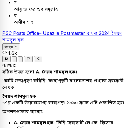
গ
আবু জাফর ওবায়দুল্লাহ
ঘ
অসীম সাহা
PSC
Posts Office– Upazila Postmaster
বাংলা
2024
সৈয়দ
শামসুল হক
ব্যাখ্যা
1.6k
ব্যাখ্যাঃ
সঠিক উত্তর হলো
A. সৈয়দ শামসুল হক
।
'আমি জন্মগ্রহণ করিনি' কাব্যগ্রন্থটি বাংলাদেশের প্রখ্যাত সব্যসাচী
লেখক
সৈয়দ শামসুল হক
-এর একটি উল্লেখযোগ্য কাব্যগ্রন্থ। ১৯৯০ সালে এটি প্রকাশিত হয়।
অপশনগুলোর ব্যাখ্যা:
A. সৈয়দ শামসুল হক:
তিনি 'সব্যসাচী লেখক' হিসেবে