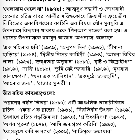
‘খেলারাম খেলে যা' (১৯৭৯) :
আত্মসুখ সন্ধানী ও ভোগবাদী
চেতনার চরিত্র বাবর আলীর মস্তিষ্ককোষে ক্রিয়াশীল ফ্রয়েডীয়
লিবিডোর একাধিপত্যের কাহিনি এর বিষয়। যৌন সুরসুরি এ
উপন্যাসে বিদ্যমান থাকায় একে ‘পিনআপ নভেল' বলা হয়। এ
ধরনের উপন্যাসকে হুমায়ুন আজাদ ‘অপন্যাস’ বলেছেন।
‘এক মহিলার ছবি’ (১৯৫৯), ‘অনুপম দিন' (১৯৬২), ‘সীমানা
ছাড়িয়ে' (১৯৬৪), ‘দ্বিতীয় দিনের কাহিনী' (১৯৮৪), ‘আয়না বিবির
পালা' (১৯৮৫), ‘স্তব্ধতার অনুবাদ' (১৯৮৭), ‘বৃষ্টি ও বিদ্রোহীগণ'
(১৯৮৯), ‘ত্রাহি’ (১৯৮৯), 'তুমি সেই তরবারি' (১৯৮৯), ‘মৃগয়ায়
কালক্ষেপণ’ , ‘অন্য এক আলিখান’ , ‘একমুঠো জন্মভূমি' ,
‘আলোর জন্য’ , ‘রাজার সুন্দরী' ।
তাঁর রচিত কাব্যগ্রন্থগুলো:
‘পরানের গহীন ভিতর' (১৯৮০): এটি আঞ্চলিক ভাষারীতিতে
রচিত। ‘একদা এক রাজ্যে' (১৯৬১), ‘বিরতিহীন উৎসব' (১৯৬৯),
‘বৈশাখে রচিত পঙ্ক্তিমালা' (১৯৭০), 'প্রতিধ্বনিগণ' (১৯৭৩),
‘অপর পুরুষ' (১৯৭৮), ‘আমি জন্মগ্রহণ করিনি' (১৯৯০),
‘ধ্বংসস্তূপে কবি ও নগর' (২০০৯), ‘নাভিমূলে ভষ্মাধার'