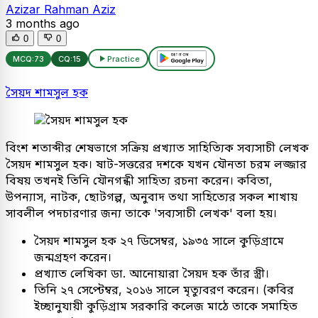
Azizar Rahman Aziz
3 months ago
0
0
MCQ:
73
CQ:
15
Practice
সৈয়দ শামসুল হক
বিংশ শতাব্দীর শেষভাগে সক্রিয় প্রখ্যাত সাহিত্যিক সব্যসাচী লেখক
সৈয়দ শামসুল হক। ষাট-সত্তরের দশকে যখন যৌনতা চরম লজ্জার
বিষয় তখনই তিনি যৌনগন্ধী সাহিত্য রচনা করেন। কবিতা,
উপন্যাস, নাটক, ছোটগল্প, অনুবাদ তথা সাহিত্যের সকল শাখায়
সাবলীল পদচারণার জন্য তাকে 'সব্যসাচী লেখক' বলা হয়।
সৈয়দ শামসুল হক ২৭ ডিসেম্বর, ১৯৩৫ সালে কুড়িগ্রামে
জন্মগ্রহণ করেন।
প্রখ্যাত লেখিকা ডা. আনোয়ারা সৈয়দ হক তাঁর স্ত্রী।
তিনি ২৭ সেপ্টেম্বর, ২০১৬ সালে মৃত্যুবরণ করেন। (কবির
ইচ্ছানুযায়ী কুড়িগ্রাম সরকারি কলেজ মাঠে তাকে সমাহিত