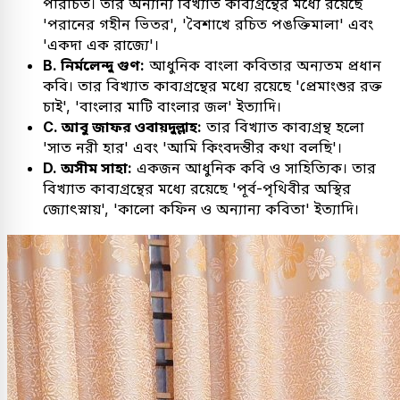
পরিচিত। তার অন্যান্য বিখ্যাত কাব্যগ্রন্থের মধ্যে রয়েছে
'পরানের গহীন ভিতর', 'বৈশাখে রচিত পঙক্তিমালা' এবং
'একদা এক রাজ্যে'।
B. নির্মলেন্দু গুণ:
আধুনিক বাংলা কবিতার অন্যতম প্রধান
কবি। তার বিখ্যাত কাব্যগ্রন্থের মধ্যে রয়েছে 'প্রেমাংশুর রক্ত
চাই', 'বাংলার মাটি বাংলার জল' ইত্যাদি।
C. আবু জাফর ওবায়দুল্লাহ:
তার বিখ্যাত কাব্যগ্রন্থ হলো
'সাত নরী হার' এবং 'আমি কিংবদন্তীর কথা বলছি'।
D. অসীম সাহা:
একজন আধুনিক কবি ও সাহিত্যিক। তার
বিখ্যাত কাব্যগ্রন্থের মধ্যে রয়েছে 'পূর্ব-পৃথিবীর অস্থির
জ্যোৎস্নায়', 'কালো কফিন ও অন্যান্য কবিতা' ইত্যাদি।