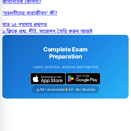
কাব্যনাটক কোনটি?
'নূরলদীনের সারাজীবন' কী?
মাত্র ১৫ পয়সায় প্রশ্নপত্র
১ ক্লিকে প্রশ্ন, শীট, সাজেশন তৈরি করুন আজই
Complete Exam
Preparation
Learn, practice, analyse and improve
1M+ downloads
4.6 · 8k+ Reviews