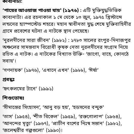
কাব্যনাট্য:
‘পায়ের আওয়াজ পাওয়া যায়' (১৯৭৬) :
এটি মুক্তিযুদ্ধভিত্তিক
কাব্যনাট্য। এর রচনাকাল ১ মে থেকে ১৩ জুন, ১৯৭৫ খ্রিস্টাব্দে
লন্ডনের হ্যাম্পস্টেড শহরে। মহান স্বাধীনতা যুদ্ধ শেষে মুক্তিবাহিনীর
গ্রামে প্রবেশের ঘটনা এ নাটকে স্থান পেয়েছে।
‘নূরলদীনের সারা জীবন' (১৯৮২) : ১৭৮৩ সালের রংপুর-দিনাজপুর
অঞ্চলের সামন্তবাদ বিরোধী কৃষক নেতা নূরলদীনের সংগ্রাম নিয়ে
রচিত এ নাটক। এ নাটকের বিখ্যাত উক্তি- ‘জাগো, বাহে, কোনঠে
সবায়'।
‘গণনায়ক’ (১৯৭৬), ‘এখানে এখন' (১৯৮৮), ‘ঈর্ষা’
প্রবন্ধঃ
‘হৃৎকলমের টানে' (১৯৯১)
শিশুতোষঃ
‘সীমান্তের সিংহাসন’, ‘আনু বড় হয়', ‘হডসনের বন্দুক'
‘তাস' (১৯৫৪), ‘শীত বিকেল' (১৯৫৯), ‘রক্তগোলাপ' (১৯৬৪),
‘আনন্দের মৃত্যু' (১৯৬৭), ‘প্রাচীন বংশের নিঃস্ব সন্তান' (১৯৮২),
‘জলেশ্বরীর গল্পগুলো' (১৯৯০)।