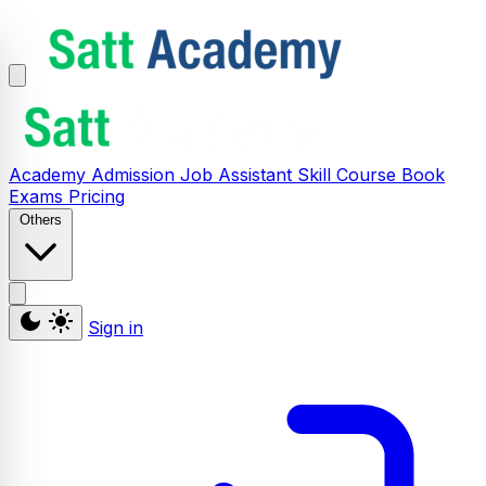
Academy
Admission
Job Assistant
Skill
Course
Book
Exams
Pricing
Others
Sign in