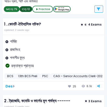
আরও দ্রুত, স্মার্ট এবং কার্যকর।
MCQ:
75
CQ:
12
Practice
1 .
কোনটি ঐতিহাসিক নাটক?
4 Exams
Updated: 2 weeks ago
শর্মিষ্ঠা
রাজসিংহ
পলাশীর যুদ্ধ
রক্তাক্ত প্রান্তর
BCS
13th BCS Preli
PSC
CAG – Senior Accounts Clerk-2022
Des
6.1k
25
2 .
ট্রাজেডি, কমেডি ও ফার্সের মূল পার্থক্য ------
3 Exams
Updated: 2 weeks ago