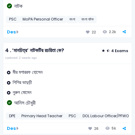
নাটক
PSC
MoPA Personal Officer
বাংলা
বাংলা নাটক
Des
2.2k
22
4 .
‘মানচিত্র’ নাটকটির রচয়িতা কে?
4 Exams
Updated: 2 weeks ago
মীর মশাররফ হোসেন
শিশির ভাদুড়ী
নুরুল মোমেন
আনিস চৌধুরী
DPE
Primary Head Teacher
PSC
DOL Labour Officer/PFWO-2
Des
5k
26