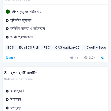
জীবনানুভূতির গভীরতায়
দূষ্টিভঙ্গির সূক্ষ্মতায়
কাহিনীর সরলতা ও জটিলতায়
ভাষার প্রকারভেদে
BCS
15th BCS Preli
PSC
CAG Auditor-2011
CAAB – Security
Des
3.7k
17
3 .
'হাত- হদাই' একটি-
Updated: 3 months ago
কাব্যগ্রন্থ
উলন্যাস
গল্পগ্রন্থ