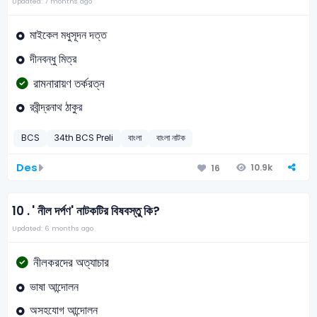
Updated: 7 months ago
মাইকেল মধুসূদন দত্ত
দীনবন্ধু মিত্র
রামনারায়ণ তর্করত্ন
রবীন্দ্রনাথ ঠাকুর
BCS
34th BCS Preli
বাংলা
বাংলা নাটক
Des
10.9k
16
10 .
' নীল দর্পণ' নাটকটির বিষবস্তু কি?
Updated: 6 months ago
নীলকরদের অত্যাচার
ভাষা আন্দোলন
অসহযোগ আন্দোলন