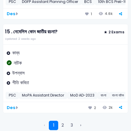
PSC
DGFP Assistant Planning Officer
BCS
10th BCS Preli-199
Des
4.6k
1
15 .
নেমেসিস কোন জাতীয় রচনা?
2 Exams
Updated: 2 weeks ago
কাব্য
নাটক
উপন্যাস
গীতি কবিতা
PSC
MoPA Assistant Director
MoD AD-2023
বাংলা
বাংলা নাটক
Des
2k
2
‹
1
2
3
›