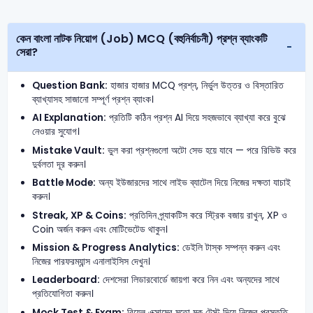
কেন বাংলা নাটক নিয়োগ (Job) MCQ (বহুনির্বাচনী) প্রশ্ন ব্যাংকটি
সেরা?
Question Bank:
হাজার হাজার MCQ প্রশ্ন, নির্ভুল উত্তর ও বিস্তারিত
ব্যাখ্যাসহ সাজানো সম্পূর্ণ প্রশ্ন ব্যাংক।
AI Explanation:
প্রতিটি কঠিন প্রশ্ন AI দিয়ে সহজভাবে ব্যাখ্যা করে বুঝে
নেওয়ার সুযোগ।
Mistake Vault:
ভুল করা প্রশ্নগুলো অটো সেভ হয়ে যাবে — পরে রিভিউ করে
দুর্বলতা দূর করুন।
Battle Mode:
অন্য ইউজারদের সাথে লাইভ ব্যাটেল দিয়ে নিজের দক্ষতা যাচাই
করুন।
Streak, XP & Coins:
প্রতিদিন প্র্যাকটিস করে স্ট্রিক বজায় রাখুন, XP ও
Coin অর্জন করুন এবং মোটিভেটেড থাকুন।
Mission & Progress Analytics:
ডেইলি টাস্ক সম্পন্ন করুন এবং
নিজের পারফরম্যান্স এনালাইসিস দেখুন।
Leaderboard:
দেশসেরা লিডারবোর্ডে জায়গা করে নিন এবং অন্যদের সাথে
প্রতিযোগিতা করুন।
Mock Test & Exam:
রিয়েল এক্সামের মতো মক টেস্ট দিয়ে নিজের প্রস্তুতি