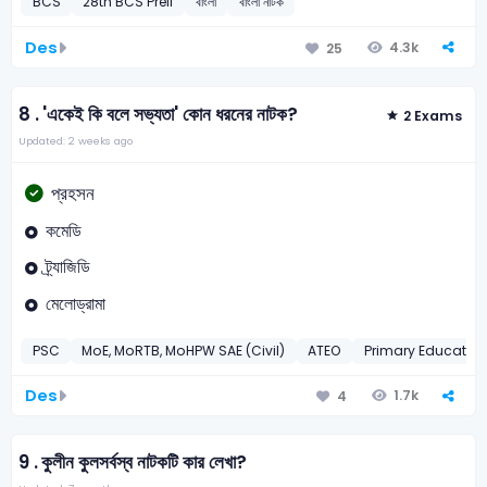
BCS
28th BCS Preli
বাংলা
বাংলা নাটক
Des
4.3k
25
8 .
'একেই কি বলে সভ্যতা' কোন ধরনের নাটক?
2 Exams
Updated: 2 weeks ago
প্রহসন
কমেডি
ট্র্যাজিডি
মেলোড্রামা
PSC
MoE, MoRTB, MoHPW SAE (Civil)
ATEO
Primary Education
Des
1.7k
4
9 .
কুলীন কুলসর্বস্ব নাটকটি কার লেখা?