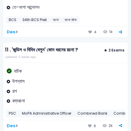
তে-ভাগা আন্দোলন
BCS
34th BCS Preli
বাংলা
বাংলা নাটক
Des
1k
4
11 .
'জন্ডিস ও বিবিধ বেলুন' কোন ধরনের রচনা ?
2 Exams
Updated: 2 weeks ago
নাটক
উপন্যাস
গল্প
রম্যরচনা
PSC
MoPA Administrative Officer
Combined Bank
Combined
Des
2k
8