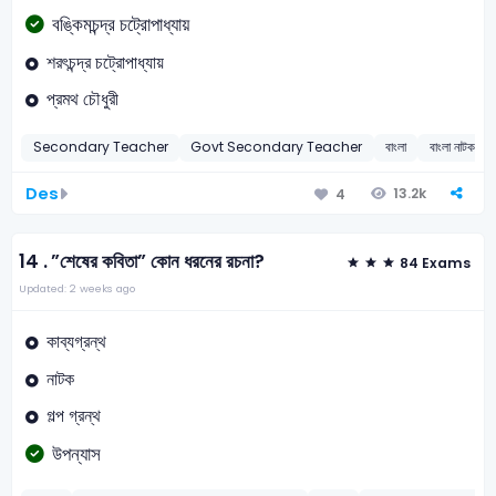
বঙ্কিমচন্দ্র চট্রোপাধ্যায়
শরৎচন্দ্র চট্রোপাধ্যায়
প্রমথ চৌধুরী
Secondary Teacher
Govt Secondary Teacher
বাংলা
বাংলা নাটক
Des
13.2k
4
14 .
”শেষের কবিতা” কোন ধরনের রচনা?
84 Exams
Updated: 2 weeks ago
কাব্যগ্রন্থ
নাটক
গল্প গ্রন্থ
উপন্যাস