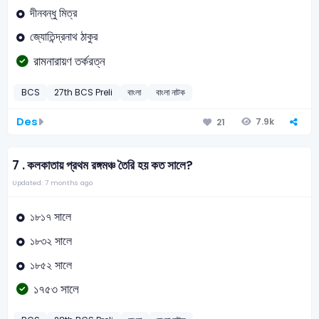
দীনবন্ধু মিত্র
জ্যোতিন্দ্রনাথ ঠাকুর
রামনারায়ণ তর্করত্ন
BCS
27th BCS Preli
বাংলা
বাংলা নাটক
Des
7.9k
21
7 .
কলকাতায় প্রথম রঙ্গমঞ্চ তৈরি হয় কত সালে?
Updated: 7 months ago
১৮১৭ সালে
১৮৩২ সালে
১৮৫২ সালে
১৭৫৩ সালে