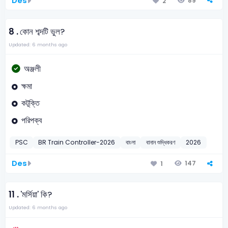
Des
89
2
8 .
কোন শব্দটি ভুল?
Updated: 6 months ago
অঞ্জলী
ক্ষমা
কটূক্তি
পরিপক্ব
PSC
BR Train Controller-2026
বাংলা
বানান শুদ্ধিকরণ
2026
Des
147
1
11 .
'মর্সিয়া' কি?
Updated: 6 months ago