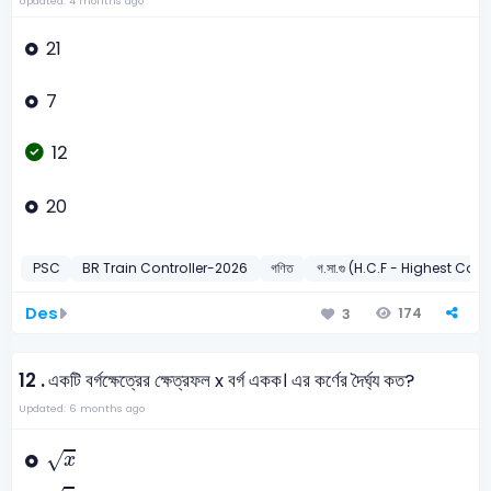
Updated: 4 months ago
21
7
12
20
PSC
BR Train Controller-2026
গণিত
গ.সা.গু (H.C.F - Highest C
Des
174
3
12 .
একটি বর্গক্ষেত্রের ক্ষেত্রফল x বর্গ একক। এর কর্ণের দৈর্ঘ্য কত?
Updated: 6 months ago
x
√
x
3