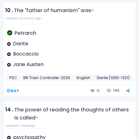
10 .
The "father of humanism" was-
Updated: 6 months ago
Petrarch
Dante
Boccaccio
Jane Austen
PSC
BR Train Controller-2026
English
Dante (1265-1321)
2
Des
196
11
14 .
The power of reading the thoughts of others
is called-
Updated: 1 week ago
psychopathy