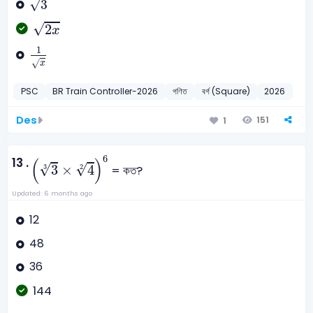
√
3
2
x
√
2
x
1
x
1
√
x
PSC
BR Train Controller-2026
গণিত
বর্গ (Square)
2026
Des
151
1
3
3
×
4
2
6
6
13 .
(
)
√
√
3
×
4
2
= কত?
3
Updated: 6 months ago
12
48
36
144