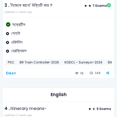
3 .
'নিজেকে জানো' উক্তিটি কার ?
7 Exams
Updated: 2 weeks ago
সক্রেটিস
প্লেটো
এরিস্টটল
হেরাক্লিয়াস
PSC
BR Train Controller-2026
KGDCL – Surveyor-2024
BAEC 
Des
149
15
English
4 .
Itinerary means-
5 Exams
Updated: 2 weeks ago