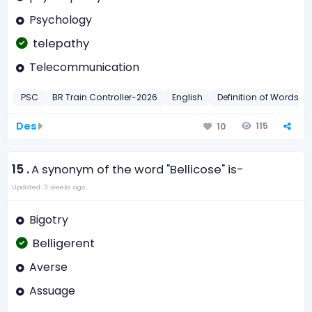
Psychology
telepathy
Telecommunication
PSC
BR Train Controller-2026
English
Definition of Words
Des
115
10
15 .
A synonym of the word "Bellicose" is-
Updated: 3 weeks ago
Bigotry
Belligerent
Averse
Assuage