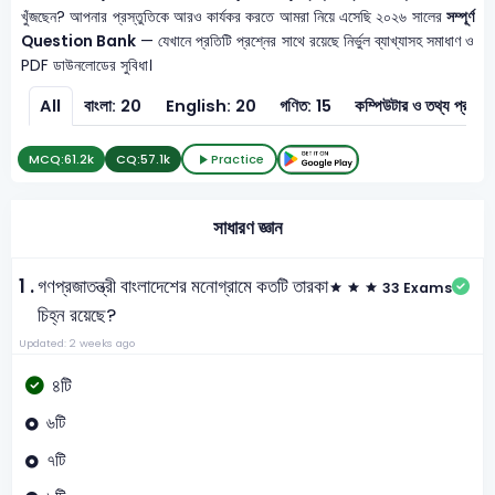
খুঁজছেন? আপনার প্রস্তুতিকে আরও কার্যকর করতে আমরা নিয়ে এসেছি ২০২৬ সালের
সম্পূর্ণ
Question Bank
— যেখানে প্রতিটি প্রশ্নের সাথে রয়েছে নির্ভুল ব্যাখ্যাসহ সমাধাণ ও
PDF ডাউনলোডের সুবিধা।
All
বাংলা: 20
English: 20
গণিত: 15
কম্পিউটার ও 
MCQ:
61.2k
CQ:
57.1k
Practice
সাধারণ জ্ঞান
1 .
গণপ্রজাতন্ত্রী বাংলাদেশের মনোগ্রামে কতটি তারকা
33 Exams
চিহ্ন রয়েছে?
Updated: 2 weeks ago
৪টি
৬টি
৭টি