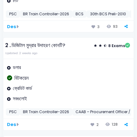
৮টি
PSC
BR Train Controller-2026
BCS
30th BCS Preli-2010
BD
Des
93
3
2 .
ডিজিটাল মুদ্রার উদাহরণ কোনটি?
8 Exams
Updated: 2 weeks ago
ডলার
বিটকয়েন
ক্রেডিট কার্ড
সবগুলোই
PSC
BR Train Controller-2026
CAAB – Procurement Officer / In
Des
128
2