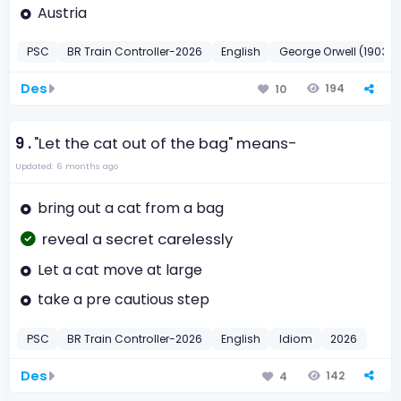
Austria
PSC
BR Train Controller-2026
English
George Orwell (1903-1
Des
194
10
9 .
"Let the cat out of the bag" means-
Updated: 6 months ago
bring out a cat from a bag
reveal a secret carelessly
Let a cat move at large
take a pre cautious step
PSC
BR Train Controller-2026
English
Idiom
2026
Des
142
4