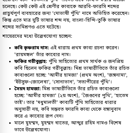
চলেছে। কেউ কেউ এই শ্রেণীর কাব্যকে আরবি-ফারসি শব্দের
প্রাচুর্যপূর্ণ ব্যবহারের জন্য 'দোভাষী পুঁথি' নামে অভিহিত করেছেন।
কিন্তু এতে মাত্র দুটি ভাষার শব্দ নয়, বাংলা-হিন্দি-তুর্কি ভাষার
শব্দের সংমিশ্রণও এতে ঘটেছে।
শায়েরদের মধ্যে উল্লেখযোগ্য হচ্ছেন:
কবি কৃষ্ণরাম দাস:
এই ধারায় প্রথম কাব্য রচনা করেন।
'রায়মঙ্গল' তাঁর কাব্যের নাম।
ফকির গরীবুল্লাহ:
পুঁথি সাহিত্যের প্রথম সার্থক ও জনপ্রিয়
কবি ছিলেন ফকির গরীবুল্লাহ। মিশ্র ভাষারীতিতে তাঁর রচিত
কাব্যগুলো হচ্ছে: 'আমীর হামজা' (প্রথম অংশ), 'জঙ্গনামা',
'ইউসুফ-জোলেখা', 'সোনাভান', 'সত্যপীরের পুঁথি'।
সৈয়দ হামজা:
মিশ্র ভাষারীতিতে তাঁর রচিত কাব্যগুলো
হচ্ছে: 'আমীর হামজা' (২য় অংশ), 'জৈগুনের পুথি', 'হাতেম
তাই'। তার 'মধুমালতী' কাব্যটি পুঁথি সাহিত্যের ধারার
অনুসারী নয়, কবি সম্ভবত ফারসি কাব্য থেকে বঙ্গানুবাদ
করে এ কাব্যের রূপ দেন।
মালে মুহম্মদ, মুহম্মদ খাতের, আব্দুর রহিম নামও বিশেষ
ভাবে উল্লেখযোগ্য।