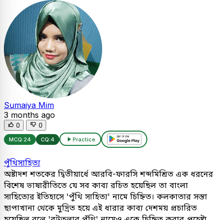
Sumaiya Mim
3 months ago
0
0
MCQ:
24
CQ:
4
Practice
পুঁথিসাহিত্য
অষ্টাদশ শতকের দ্বিতীয়ার্ধে আরবি-ফারসি শব্দমিশ্রিত এক ধরনের
বিশেষ ভাষারীতিতে যে সব কাব্য রচিত হয়েছিল তা বাংলা
সাহিত্যের ইতিহাসে 'পুঁথি সাহিত্য' নামে চিহ্নিত। কলকাতার সস্তা
ছাপাখানা থেকে মুদ্রিত হয়ে এই ধারার কাব্য দেশময় প্রচারিত
হয়েছিল বলে 'বটতলার পুঁথি' নামেও একে চিহ্নিত করার প্রচেষ্টা