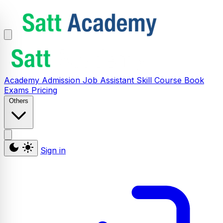
Academy
Admission
Job Assistant
Skill
Course
Book
Exams
Pricing
Others
Sign in