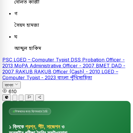
দৌলত কাজী
গ
সৈয়দ হামজা
ঘ
আব্দুল হাকিম
PSC
LGED – Computer Typist
DSS Probation Officer -
2013
MoPA Administrative Officer - 2007
BMET DAD -
2007
RAKUB
RAKUB Officer (Cash) - 2010
LGED –
Computer Typist - 2023
বাংলা
পুঁথিসাহিত্য
ব্যাখ্যা
610
শিক্ষকদের জন্য বিশেষভাবে তৈরি
১ ক্লিকে
প্রশ্ন, শীট, সাজেশন
ও
অনলাইন পরীক্ষা তৈরির সফটওয়্যার!