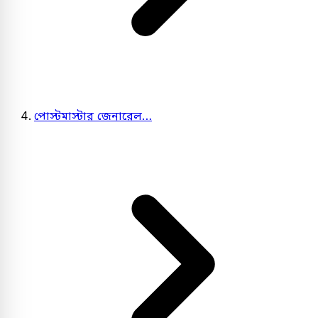
পোস্টমাস্টার জেনারেল…