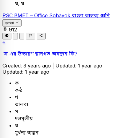
য, য়
PSC
BMET – Office Sohayok
বাংলা
তালব্য ধ্বনি
ব্যাখ্যা
912
6.
‘য’ এর উচ্চারণ স্থানগত অবস্থান কি?
Created: 3 years ago |
Updated: 1 year ago
Updated: 1 year ago
ক
কন্ঠ
খ
তালব্য
গ
দন্তমূলীয়
ঘ
মূর্ধন্য ব্যঞ্জন