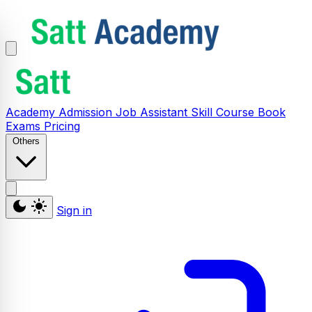
Academy
Admission
Job Assistant
Skill
Course
Book
Exams
Pricing
Others
Sign in