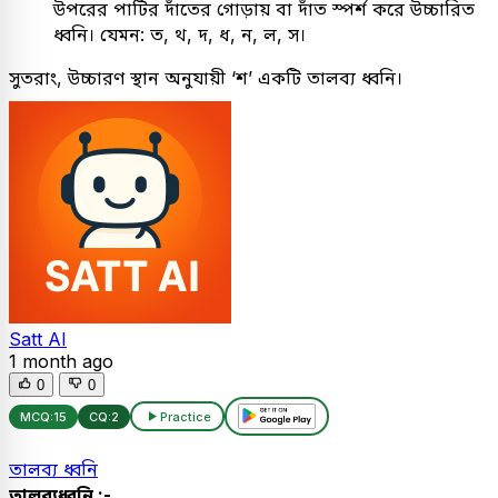
উপরের পাটির দাঁতের গোড়ায় বা দাঁত স্পর্শ করে উচ্চারিত
ধ্বনি। যেমন: ত, থ, দ, ধ, ন, ল, স।
সুতরাং, উচ্চারণ স্থান অনুযায়ী ‘শ’ একটি তালব্য ধ্বনি।
Satt AI
1 month ago
0
0
MCQ:
15
CQ:
2
Practice
তালব্য ধ্বনি
তালব্যধ্বনি :-