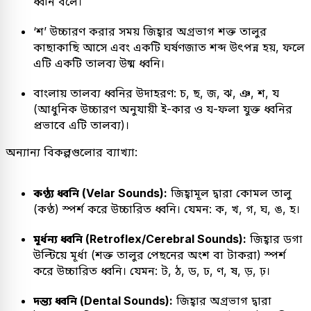
ধ্বনি বলে।
‘শ’ উচ্চারণ করার সময় জিহ্বার অগ্রভাগ শক্ত তালুর
কাছাকাছি আসে এবং একটি ঘর্ষণজাত শব্দ উৎপন্ন হয়, ফলে
এটি একটি তালব্য উষ্ম ধ্বনি।
বাংলায় তালব্য ধ্বনির উদাহরণ: চ, ছ, জ, ঝ, ঞ, শ, য
(আধুনিক উচ্চারণ অনুযায়ী ই-কার ও য-ফলা যুক্ত ধ্বনির
প্রভাবে এটি তালব্য)।
অন্যান্য বিকল্পগুলোর ব্যাখ্যা:
কণ্ঠ্য ধ্বনি (Velar Sounds):
জিহ্বামূল দ্বারা কোমল তালু
(কণ্ঠ) স্পর্শ করে উচ্চারিত ধ্বনি। যেমন: ক, খ, গ, ঘ, ঙ, হ।
মূর্ধন্য ধ্বনি (Retroflex/Cerebral Sounds):
জিহ্বার ডগা
উল্টিয়ে মূর্ধা (শক্ত তালুর পেছনের অংশ বা টাকরা) স্পর্শ
করে উচ্চারিত ধ্বনি। যেমন: ট, ঠ, ড, ঢ, ণ, ষ, ড়, ঢ়।
দন্ত্য ধ্বনি (Dental Sounds):
জিহ্বার অগ্রভাগ দ্বারা