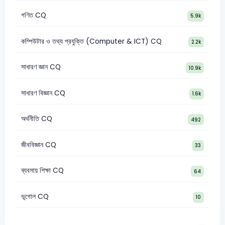
গণিত CQ
5.9k
কম্পিউটার ও তথ্য প্রযুক্তি (Computer & ICT) CQ
2.2k
সাধারণ জ্ঞান CQ
10.9k
সাধারণ বিজ্ঞান CQ
1.6k
অর্থনীতি CQ
492
জীববিজ্ঞান CQ
33
ব্যবসায় শিক্ষা CQ
64
ভূগোল CQ
10