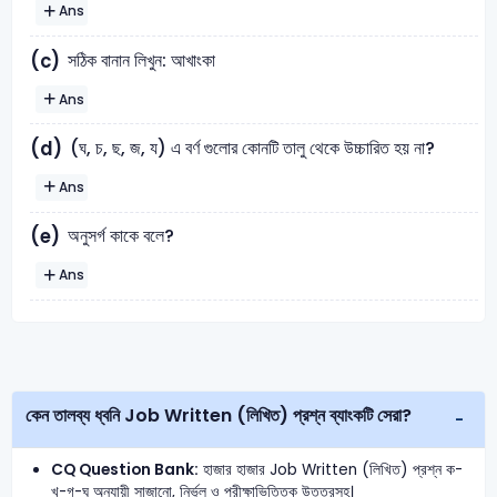
Ans
সঠিক বানান লিখুন: আখাংকা
(c)
Ans
(ঘ, চ, ছ, জ, য) এ বর্ণ গুলোর কোনটি তালু থেকে উচ্চারিত হয় না?
(d)
Ans
অনুসর্গ কাকে বলে?
(e)
Ans
কেন তালব্য ধ্বনি Job Written (লিখিত) প্রশ্ন ব্যাংকটি সেরা?
CQ Question Bank:
হাজার হাজার Job Written (লিখিত) প্রশ্ন ক-
খ-গ-ঘ অনুযায়ী সাজানো, নির্ভুল ও পরীক্ষাভিত্তিক উত্তরসহ।