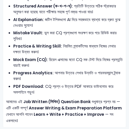
Structured Answer (ক-খ-গ-ঘ):
প্রতিটি উত্তরে সঠিক স্ট্রাকচার
অনুসরণ করা হয়েছে যাতে পরীক্ষায় সহজে পূর্ণ নম্বর পাওয়া যায়।
AI Explanation:
জটিল টপিকগুলো AI দিয়ে সহজভাবে ব্যাখ্যা করে দ্রুত বুঝে
নেওয়ার সুযোগ।
Mistake Vault:
ভুল করা CQ প্রশ্নগুলো সংরক্ষণ করে পরে রিভিউ করার
সুবিধা।
Practice & Writing Skill:
নিয়মিত প্র্যাকটিসের মাধ্যমে নিজের লেখার
দক্ষতা উন্নত করুন।
Mock Exam (CQ):
রিয়েল এক্সামের মতো CQ মক টেস্ট দিয়ে নিজের প্রস্তুতি
যাচাই করুন।
Progress Analytics:
আপনার উত্তর লেখার উন্নতি ও পারফরম্যান্স ট্র্যাক
করুন।
PDF Download:
CQ প্রশ্ন ও উত্তর PDF আকারে ডাউনলোড করে
অফলাইনে পড়ুন।
আমাদের এই
Job Written (লিখিত) Question Bank
শুধুমাত্র প্রশ্ন নয় —
এটি একটি সম্পূর্ণ
Answer Writing & Exam Preparation Platform
যেখানে আপনি পাবেন
Learn + Write + Practice + Improve
— সব
একসাথে।