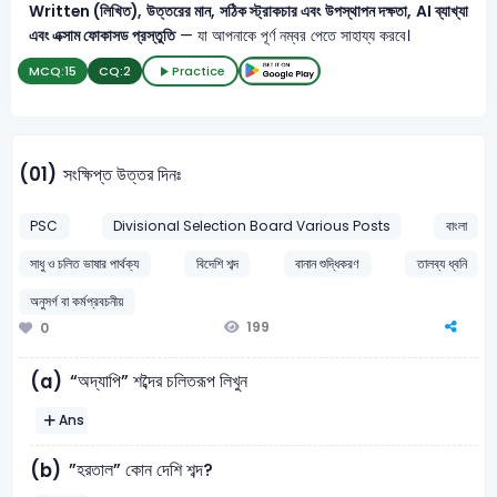
Written (লিখিত), উত্তরের মান, সঠিক স্ট্রাকচার এবং উপস্থাপন দক্ষতা, AI ব্যাখ্যা
এবং এক্সাম ফোকাসড প্রস্তুতি
— যা আপনাকে পূর্ণ নম্বর পেতে সাহায্য করবে।
MCQ:
15
CQ:
2
Practice
(01)
সংক্ষিপ্ত উত্তর দিনঃ
PSC
Divisional Selection Board Various Posts
বাংলা
সাধু ও চলিত ভাষার পার্থক্য
বিদেশি শব্দ
বানান শুদ্ধিকরণ
তালব্য ধ্বনি
অনুসর্গ বা কর্মপ্রবচনীয়
199
0
“অদ্যাপি” শব্দৈর চলিতরূপ লিখুন
(a)
Ans
”হরতাল” কোন দেশি শব্দ?
(b)