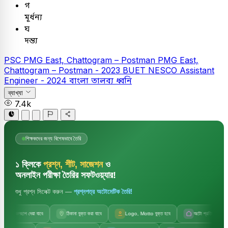
গ
মূর্ধন্য
ঘ
দন্ত্য
PSC
PMG East, Chattogram – Postman
PMG East,
Chattogram – Postman - 2023
BUET
NESCO Assistant
Engineer - 2024
বাংলা
তালব্য ধ্বনি
ব্যাখ্যা
7.4k
শিক্ষকদের জন্য বিশেষভাবে তৈরি
১ ক্লিকে
প্রশ্ন, শীট, সাজেশন
ও
অনলাইন পরীক্ষা তৈরির সফটওয়্যার!
শুধু প্রশ্ন সিলেক্ট করুন —
প্রশ্নপত্র অটোমেটিক তৈরি!
জলছাপ দেয়া যাবে
ঠিকানা যুক্ত করা যাবে
Logo, Motto যুক্ত হবে
অটো প্রতিষ্ঠানের নাম