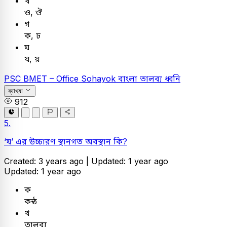
খ
ও, ঔ
গ
ক, ঢ
ঘ
য, য়
PSC
BMET – Office Sohayok
বাংলা
তালব্য ধ্বনি
ব্যাখ্যা
912
5.
‘য’ এর উচ্চারণ স্থানগত অবস্থান কি?
Created: 3 years ago |
Updated: 1 year ago
Updated: 1 year ago
ক
কন্ঠ
খ
তালব্য