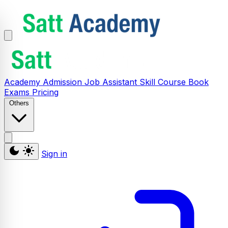
Academy
Admission
Job Assistant
Skill
Course
Book
Exams
Pricing
Others
Sign in