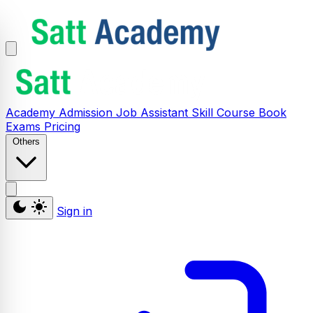
Academy
Admission
Job Assistant
Skill
Course
Book
Exams
Pricing
Others
Sign in