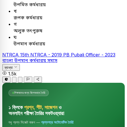
উপমিত কর্মধারয়
খ
রূপক কর্মধারয়
গ
অলুক তৎপুরুষ
ঘ
উপমান কর্মধারয়
NTRCA
15th NTRCA - 2019
PB
Pubali Officer - 2023
বাংলা
উপমান কর্মধারয় সমাস
ব্যাখ্যা
1.5k
শিক্ষকদের জন্য বিশেষভাবে তৈরি
১ ক্লিকে
প্রশ্ন, শীট, সাজেশন
ও
অনলাইন পরীক্ষা তৈরির সফটওয়্যার!
শুধু প্রশ্ন সিলেক্ট করুন —
প্রশ্নপত্র অটোমেটিক তৈরি!