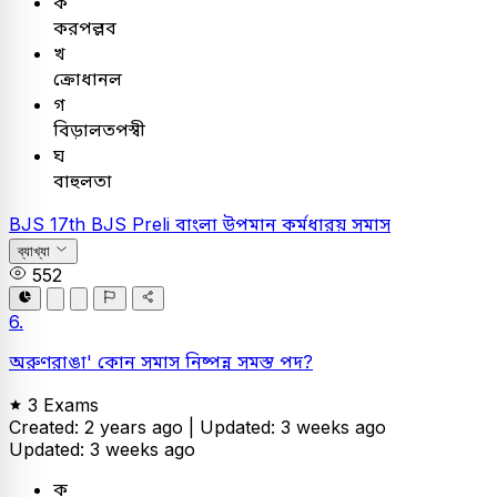
ক
করপল্লব
খ
ক্রোধানল
গ
বিড়ালতপস্বী
ঘ
বাহুলতা
BJS
17th BJS Preli
বাংলা
উপমান কর্মধারয় সমাস
ব্যাখ্যা
552
6.
অরুণরাঙা' কোন সমাস নিষ্পন্ন সমস্ত পদ?
3 Exams
Created: 2 years ago |
Updated: 3 weeks ago
Updated: 3 weeks ago
ক