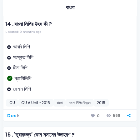
বাংলা
14 .
বাংলা লিপির উৎস কী ?
Updated: 9 months ago
আরবি লিপি
সংস্কৃত লিপি
চীনা লিপি
ব্রাক্ষীলিপি
রোমান লিপি
CU
CU A Unit -2015
বাংলা
বাংলা লিপির উদ্ভব
2015
Des
568
0
15 .
'তুষারশুভ্র' কোন সমাসের উদাহরণ ?