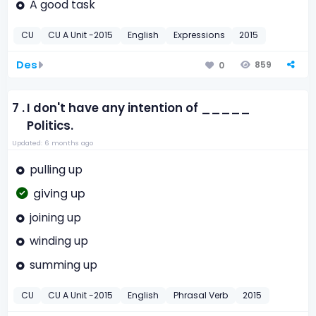
A good task
CU
CU A Unit -2015
English
Expressions
2015
Des
859
0
7 .
I don't have any intention of _____
Politics.
Updated: 6 months ago
pulling up
giving up
joining up
winding up
summing up
CU
CU A Unit -2015
English
Phrasal Verb
2015