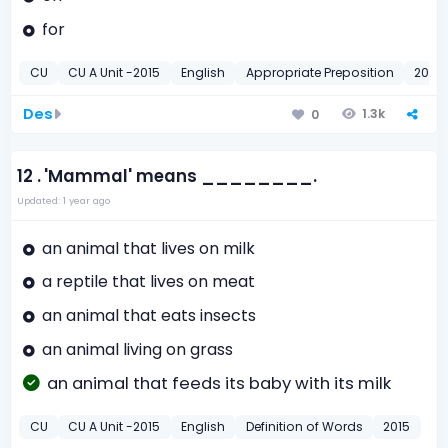
for
CU
CU A Unit -2015
English
Appropriate Preposition
2015
Des
1.3k
0
12 .
'Mammal' means ________.
Updated: 1 year ago
an animal that lives on milk
a reptile that lives on meat
an animal that eats insects
an animal living on grass
an animal that feeds its baby with its milk
CU
CU A Unit -2015
English
Definition of Words
2015