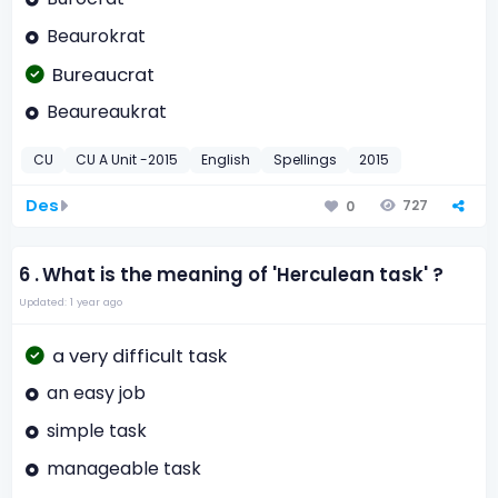
Beaurokrat
Bureaucrat
Beaureaukrat
CU
CU A Unit -2015
English
Spellings
2015
Des
727
0
6 .
What is the meaning of 'Herculean task' ?
Updated: 1 year ago
a very difficult task
an easy job
simple task
manageable task