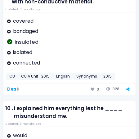
with non-conductive material.
Updated: 6 months ago
covered
bandaged
insulated
isolated
connected
CU
CU A Unit -2015
English
Synonyms
2015
Des
928
0
10 .
I explained him everything lest he ____
misunderstand me.
Updated: 6 months ago
would