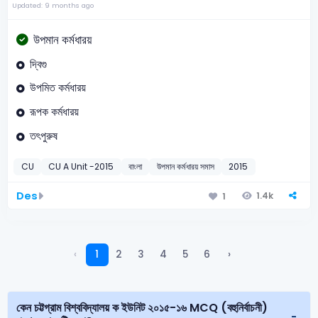
Updated: 9 months ago
উপমান কর্মধারয়
দ্বিগু
উপমিত কর্মধারয়
রূপক কর্মধারয়
তৎপুরুষ
CU
CU A Unit -2015
বাংলা
উপমান কর্মধারয় সমাস
2015
Des
1.4k
1
‹
1
2
3
4
5
6
›
কেন চট্টগ্রাম বিশ্ববিদ্যালয় ক ইউনিট ২০১৫-১৬ MCQ (বহুনির্বাচনী)