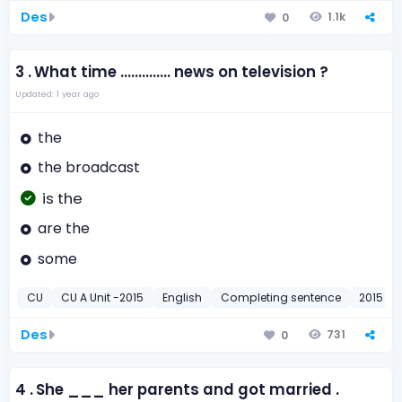
Des
1.1k
0
3 .
What time .............. news on television ?
Updated: 1 year ago
the
the broadcast
is the
are the
some
CU
CU A Unit -2015
English
Completing sentence
2015
Des
731
0
4 .
She ___ her parents and got married .