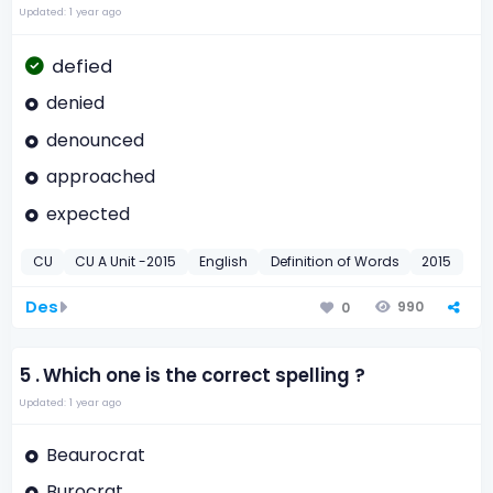
Updated: 1 year ago
defied
denied
denounced
approached
expected
CU
CU A Unit -2015
English
Definition of Words
2015
Des
990
0
5 .
Which one is the correct spelling ?
Updated: 1 year ago
Beaurocrat
Burocrat