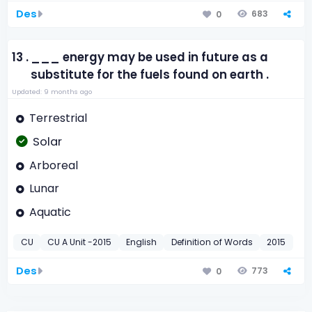
Des
683
0
13 .
___ energy may be used in future as a
substitute for the fuels found on earth .
Updated: 9 months ago
Terrestrial
Solar
Arboreal
Lunar
Aquatic
CU
CU A Unit -2015
English
Definition of Words
2015
Des
773
0