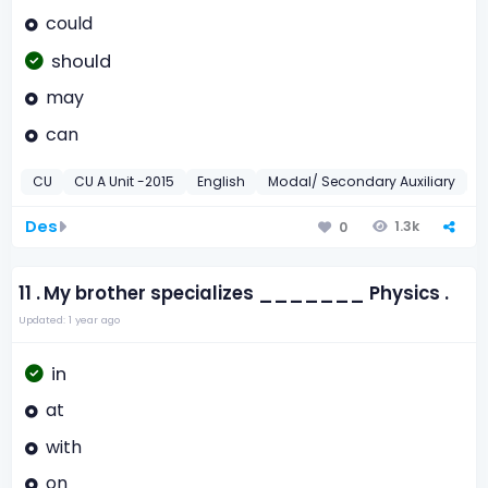
could
should
may
can
CU
CU A Unit -2015
English
Modal/ Secondary Auxiliary
2
Des
1.3k
0
11 .
My brother specializes _______ Physics .
Updated: 1 year ago
in
at
with
on