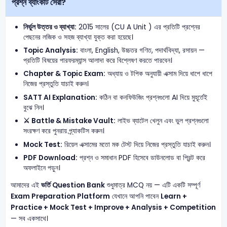
প্রশ্ন ব্যাংকটি সেরা?
নির্ভুল উত্তর ও ব্যাখ্যা:
2015 সালের (CU A Unit ) এর প্রতিটি প্রশ্নের
পেছনের লজিক ও সহজ ব্যাখ্যা যুক্ত করা হয়েছে।
Topic Analysis:
বাংলা, English, উচ্চতর গণিত, পদার্থবিদ্যা, রসায়ন —
প্রতিটি বিষয়ের পারফরম্যান্স আলাদা করে বিশ্লেষণ করতে পারবেন।
Chapter & Topic Exam:
অধ্যায় ও টপিক অনুযায়ী এক্সাম দিয়ে ধাপে ধাপে
নিজের প্রস্তুতি যাচাই করুন।
SATT AI Explanation:
কঠিন বা কনফিউজিং প্রশ্নগুলো AI দিয়ে মুহূর্তেই
বুঝে নিন।
⚔️ Battle & Mistake Vault:
লাইভ ব্যাটেল খেলুন এবং ভুল প্রশ্নগুলো
সংরক্ষণ করে পুনরায় প্র্যাকটিস করুন।
Mock Test:
রিয়েল এক্সামের মতো মক টেস্ট দিয়ে নিজের প্রস্তুতি যাচাই করুন।
PDF Download:
প্রশ্ন ও সমাধান PDF হিসেবে ডাউনলোড বা প্রিন্ট করে
অফলাইনে পড়ুন।
আমাদের এই
ভর্তি Question Bank
শুধুমাত্র MCQ নয় — এটি একটি সম্পূর্ণ
Exam Preparation Platform
যেখানে আপনি পাবেন
Learn +
Practice + Mock Test + Improve + Analysis + Competition
— সব একসাথে।