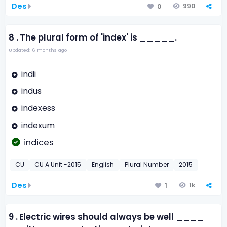
Des
990
0
8 .
The plural form of 'index' is _____.
Updated: 6 months ago
indii
indus
indexess
indexum
indices
CU
CU A Unit -2015
English
Plural Number
2015
Des
1k
1
9 .
Electric wires should always be well ____