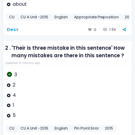
about
CU
CU A Unit -2015
English
Appropriate Preposition
2015
Des
1.5k
0
2 .
'Their is three mistake in this sentence' How
many mistakes are there in this sentence ?
Updated: 8 months ago
3
2
4
1
5
CU
CU A Unit -2015
English
Pin Point Error
2015