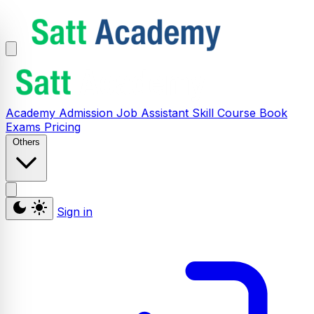
Academy
Admission
Job Assistant
Skill
Course
Book
Exams
Pricing
Others
Sign in