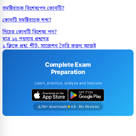
সমষ্টিবাচক বিশেষ্যপদ কোনটি?
কোনটি সমষ্টিবাচক শব্দ?
নিচের কোনটি বিশেষ্য পদ?
মাত্র ১৫ পয়সায় প্রশ্নপত্র
১ ক্লিকে প্রশ্ন, শীট, সাজেশন তৈরি করুন আজই
Complete Exam
Preparation
Learn, practice, analyse and improve
1M+ downloads
4.6 · 8k+ Reviews