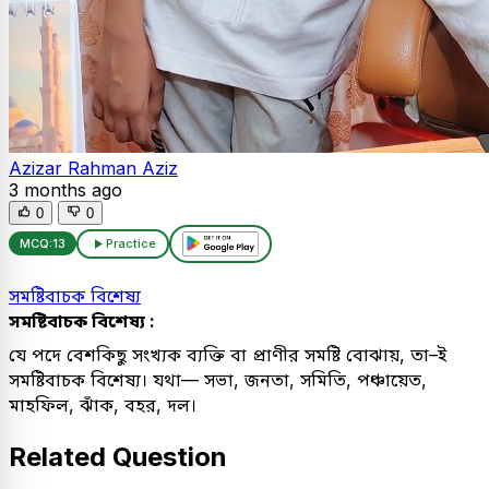
Azizar Rahman Aziz
3 months ago
0
0
MCQ:
13
Practice
সমষ্টিবাচক বিশেষ্য
সমষ্টিবাচক বিশেষ্য :
যে পদে বেশকিছু সংখ্যক ব্যক্তি বা প্রাণীর সমষ্টি বোঝায়, তা–ই
সমষ্টিবাচক বিশেষ্য। যথা— সভা, জনতা, সমিতি, পঞ্চায়েত,
মাহফিল, ঝাঁক, বহর, দল।
Related Question