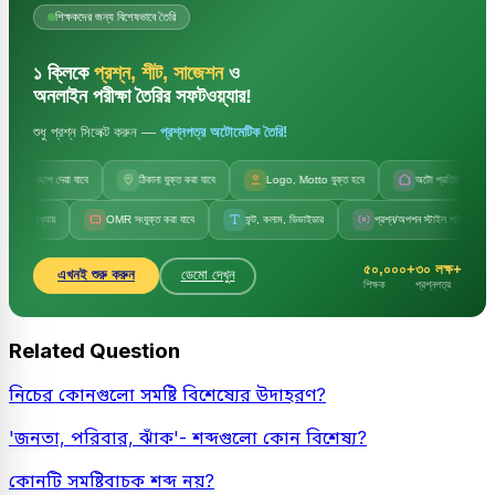
শিক্ষকদের জন্য বিশেষভাবে তৈরি
১ ক্লিকে
প্রশ্ন, শীট, সাজেশন
ও
অনলাইন পরীক্ষা তৈরির সফটওয়্যার!
শুধু প্রশ্ন সিলেক্ট করুন —
প্রশ্নপত্র অটোমেটিক তৈরি!
লছাপ দেয়া যাবে
ঠিকানা যুক্ত করা যাবে
Logo, Motto যুক্ত হবে
অটো প্রতিষ্ঠানের নাম
য়
OMR সংযুক্ত করা যাবে
ফন্ট, কলাম, ডিভাইডার
প্রশ্ন/অপশন স্টাইল পরিবর্তন
সেট
৫০,০০০+
৩০ লক্ষ+
এখনই শুরু করুন
ডেমো দেখুন
শিক্ষক
প্রশ্নপত্র
Related Question
নিচের কোনগুলো সমষ্টি বিশেষ্যের উদাহরণ?
'জনতা, পরিবার, ঝাঁক'- শব্দগুলো কোন বিশেষ্য?
কোনটি সমষ্টিবাচক শব্দ নয়?