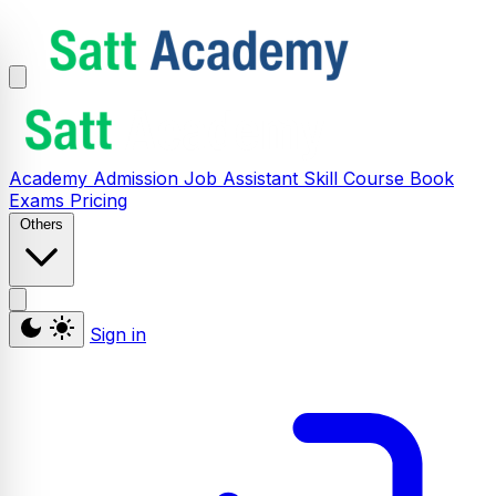
Academy
Admission
Job Assistant
Skill
Course
Book
Exams
Pricing
Others
Sign in