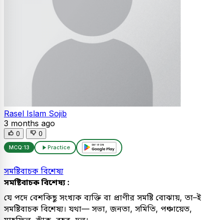
Rasel Islam Sojib
3 months ago
0
0
MCQ:
13
Practice
সমষ্টিবাচক বিশেষ্য
সমষ্টিবাচক বিশেষ্য :
যে পদে বেশকিছু সংখ্যক ব্যক্তি বা প্রাণীর সমষ্টি বোঝায়, তা–ই
সমষ্টিবাচক বিশেষ্য। যথা— সভা, জনতা, সমিতি, পঞ্চায়েত,
মাহফিল, ঝাঁক, বহর, দল।