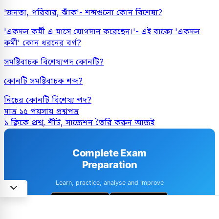
'জনতা, পরিবার, ঝাঁক'- শব্দগুলো কোন বিশেষ্য?
'একদল কর্মী এ মাসে যোগদান করেছেন।'- এই বাক্যে 'একদল
কর্মী' কোন ধরনের বর্গ?
সমষ্টিবাচক বিশেষ্যপদ কোনটি?
কোনটি সমষ্টিবাচক শব্দ?
নিচের কোনটি বিশেষ্য পদ?
মাত্র ১৫ পয়সায় প্রশ্নপত্র
১ ক্লিকে প্রশ্ন, শীট, সাজেশন তৈরি করুন আজই
Complete Exam
Preparation
Learn, practice, analyse and improve