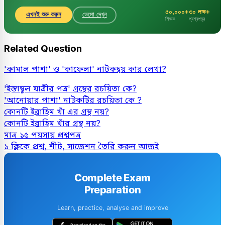
৫০,০০০+
৩০ লক্ষ+
এখনই শুরু করুন
ডেমো দেখুন
শিক্ষক
প্রশ্নপত্র
Related Question
'কামাল পাশা' ও 'কাফেলা' নাটকদ্বয় কার লেখা?
'ইস্তাম্বুল যাত্রীর পত্র' গ্রন্থের রচয়িতা কে?
'আনোয়ার পাশা' নাটকটির রচয়িতা কে ?
কোনটি ইব্রাহিম খাঁ এর গ্রন্থ নয়?
কোনটি ইব্রাহিম খাঁর গ্রন্থ নয়?
মাত্র ১৫ পয়সায় প্রশ্নপত্র
১ ক্লিকে প্রশ্ন, শীট, সাজেশন তৈরি করুন আজই
Complete Exam
Preparation
Learn, practice, analyse and improve