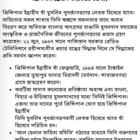
প্রিন্সিপাল ইব্রাহীম খাঁ মুসলিম পুনর্জাগরণের লেখক হিসেবে খ্যাত।
সাহিত্যের সকল শাখায় তিনি স্বচ্ছন্দে সফলতার সাথে অবাধ
বিচরণ করে অবিভক্ত বাংলার অনগ্রসর বাঙালি মুসলমান সমাজের
সাংস্কৃতিক ও রাজনৈতিক জীবনের পুনর্জাগরণের প্রয়াস গ্রহণ
করেছেন। ২২ জুন, ১৯৬৭ সালে পাকিস্তান সরকার রেডিও
টেলিভিশনে রবীন্দসংগীত প্রচার বন্ধের সিদ্ধান্ত নিলে সে সিদ্ধান্তের
প্রতি সমর্থন জ্ঞাপন করেন।
প্রিন্সিপাল ইব্রাহীম খাঁ ফেব্রুয়ারি, ১৮৯৪ সালে টাঙ্গাইল
জেলার ভূয়াপুর থানার বিরামদী (বর্তমান- শাবাজনগর)
গ্রামে জন্মগ্রহণ করেন।
করটিয়া সাদাত কলেজের প্রতিষ্ঠাতা অধ্যক্ষ এবং বাংলা,
বিহার ও উড়িষ্যার মুসলমানদের মধ্যে তিনিই প্রিন্সিপাল।
এজন্য তার নামের পূর্বে প্রিন্সিপাল যোগ হয়ে প্রিন্সিপাল
ইব্রাহীম
তিনি মুসলিম পূনর্জাগরণবাদী লেখক হিসেবে খ্যাত খাঁ
হিসেবে পরিচিত হন।
'আল হেলাল সাহিত্য সমিতি' গঠনের মাধ্যমে তিনি তরুণদের
সাহিত্য চর্চায় উৎসাহিত করেন। মুসলিম সমাজের উন্নয়নের