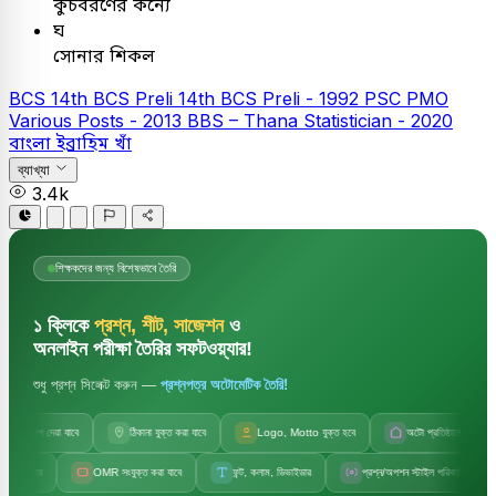
কুচবরণের কন্যে
ঘ
সোনার শিকল
BCS
14th BCS Preli
14th BCS Preli - 1992
PSC
PMO
Various Posts - 2013
BBS – Thana Statistician - 2020
বাংলা
ইব্রাহিম খাঁ
ব্যাখ্যা
3.4k
শিক্ষকদের জন্য বিশেষভাবে তৈরি
১ ক্লিকে
প্রশ্ন, শীট, সাজেশন
ও
অনলাইন পরীক্ষা তৈরির সফটওয়্যার!
শুধু প্রশ্ন সিলেক্ট করুন —
প্রশ্নপত্র অটোমেটিক তৈরি!
প দেয়া যাবে
ঠিকানা যুক্ত করা যাবে
Logo, Motto যুক্ত হবে
অটো প্রতিষ্ঠানের নাম
OMR সংযুক্ত করা যাবে
ফন্ট, কলাম, ডিভাইডার
প্রশ্ন/অপশন স্টাইল পরিবর্তন
সেট কো