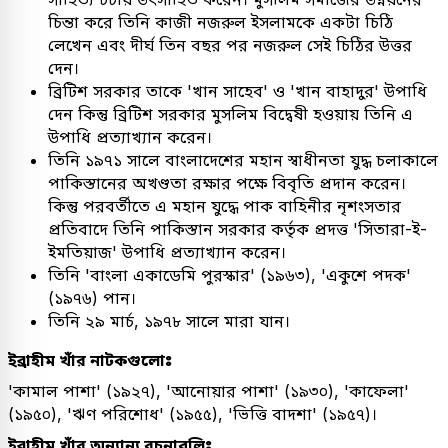
চিন্তা করে তিনি কাজী নজরুল ইসলামকে একটা চিঠি
লেখেন এবং দীর্ঘ তিন বছর পর নজরুল সেই চিঠির উত্তর
দেন।
ব্রিটিশ সরকার তাকে 'খান সাহেব' ও 'খান বাহাদুর' উপাধি
দেন কিন্তু ব্রিটিশ সরকার মুসলিম বিদ্বেষী হওয়ায় তিনি এ
উপাধি প্রত্যাখ্যান করেন।
তিনি ১৯৭১ সালে বাংলাদেশের মহান স্বাধীনতা যুদ্ধ চলাকালে
পাকিস্তানের অখণ্ডতা রক্ষার পক্ষে বিবৃতি প্রদান করেন।
কিন্তু পরবর্তীতে এ মহান যুদ্ধে পাক বাহিনীর নৃশংসতার
প্রতিবাদে তিনি পাকিস্তান সরকার কর্তৃক প্রদত্ত 'সিতারা-ই-
ইমতিয়াজ' উপাধি প্রত্যাখ্যান করেন।
তিনি 'বাংলা একাডেমি পুরস্কার' (১৯৬৩), 'একুশে পদক'
(১৯৭৬) পান।
তিনি ২৯ মার্চ, ১৯৭৮ সালে মারা যান।
ইব্রাহীম খাঁর নাটকগুলোঃ
'কামাল পাশা' (১৯২৭), 'আনোয়ার পাশা' (১৯৩০), 'কাফেলা'
(১৯৫০), 'ঋণ পরিশোধ' (১৯৫৫), 'ভিত্তি বাদশা' (১৯৫৭)।
ইব্রাহীম খাঁর অন্যান্য রচনাবলিঃ