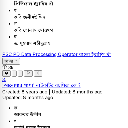
প্রিন্সিপ্রাল ইব্রাহিম খাঁ
খ
কবি জসীমউদ্দিন
গ
কবি গোলাম মোস্তফা
ঘ
ড. মুহম্মদ শহীদুল্রাহ
PSC
PD Data Processing Operator
বাংলা
ইব্রাহিম খাঁ
ব্যাখ্যা
3k
3.
'আনোয়ার পাশা' নাটকটির রচয়িতা কে ?
Created: 8 years ago |
Updated: 8 months ago
Updated: 8 months ago
ক
আকবর উদ্দীন
খ
কাজী নজ্রুল ইসলাম