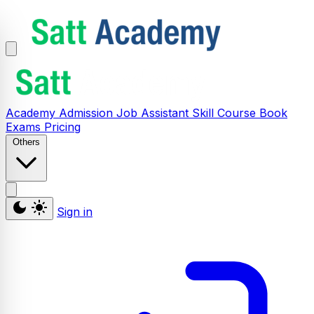
Academy
Admission
Job Assistant
Skill
Course
Book
Exams
Pricing
Others
Sign in