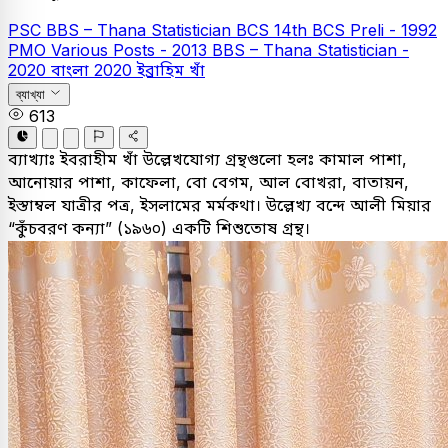
PSC
BBS – Thana Statistician
BCS
14th BCS Preli - 1992
PMO Various Posts - 2013
BBS – Thana Statistician -
2020
বাংলা
2020
ইব্রাহিম খাঁ
ব্যাখ্যা
613
ব্যাখ্যাঃ
ইবরাহীম খাঁ উল্লেখযোগ্য গ্রন্থগুলো হলঃ কামাল পাশা,
আনোয়ার পাশা, কাফেলা, বো বেগম, আল বোখরা, বাতায়ন,
ইস্তাম্বল যাত্রীর পত্র, ইসলামের মর্মকথা। উল্লেখ্য বন্দে আলী মিয়ার
“কুঁচবরণ কন্যা” (১৯৬০) একটি শিশুতোষ গ্রন্থ।