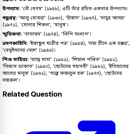
উপন্যাস:
'বৌ বেগম' (১৯৫৮), এটি তাঁর রচিত একমাত্র উপন্যাস।
গল্পগ্রন্থ:
'আলু বোখরা' (১৯৬০), 'উস্তাদ' (১৯৬৭), 'দাদুর আসর'
(১৯৭১), 'সোনার শিকল', 'মানুষ'।
স্মৃতিকথা:
'বাতায়ন' (১৯৭৪), 'লিপি সংলাপ'।
ভ্রমণকাহিনি:
‘ইস্তাম্বুল যাত্রীর পত্র' (১৯৫৪), ‘নয়া চীনে এক চক্কর',
'বেদুঈনদের দেশে' (১৯৫৬)।
শিশু সাহিত্য:
‘ব্যাঘ্র মামা' (১৯৫১), ‘শিয়াল পণ্ডিত' (১৯৫২),
‘নিজাম ডাকাত' (১৯৫০), ‘ছোটদের মহানবী' (১৯৬১), ‘ইতিহাসের
আগের মানুষ' (১৯৬১), ‘গল্পে ফজলুল হক’ (১৯৭৭), ‘ছোটদের
নজরুল'।
Related Question