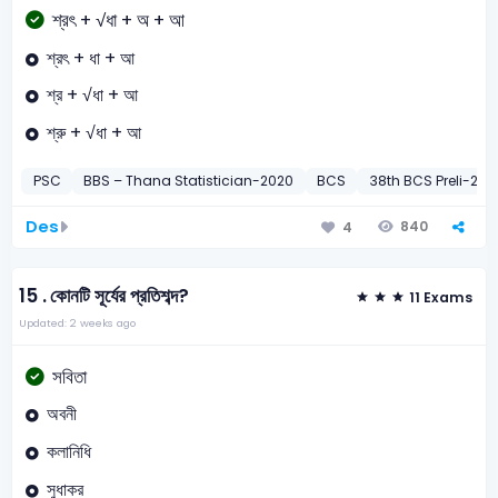
শ্রৎ + √ধা + অ + আ
শ্রৎ + ধা + আ
শ্র + √ধা + আ
শ্রু + √ধা + আ
PSC
BBS – Thana Statistician-2020
BCS
38th BCS Preli-201
Des
840
4
15 .
কোনটি সূর্যের প্রতিশব্দ?
11 Exams
Updated: 2 weeks ago
সবিতা
অবনী
কলানিধি
সুধাকর