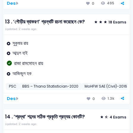
Des
495
0
13 .
‘গৌড়ীয় ব্যাকরণ’ গ্রন্থটি রচনা করেছেন কে?
18 Exams
Updated: 2 weeks ago
সুকুমার রায়
আব্দুল হাই
রাজা রামমোহন রায়
আজিজুল হক
PSC
BBS – Thana Statistician-2020
MoHFW SAE (Civil)-2016
Des
1.3k
0
14 .
‘শ্রদ্ধা’ শব্দের সঠিক প্রকৃতি প্রত্যয় কোনটি?
4 Exams
Updated: 2 weeks ago