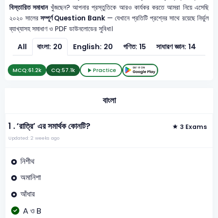
বিস্তারিত সমাধান
খুঁজছেন? আপনার প্রস্তুতিকে আরও কার্যকর করতে আমরা নিয়ে এসেছি
২০২০ সালের
সম্পূর্ণ Question Bank
— যেখানে প্রতিটি প্রশ্নের সাথে রয়েছে নির্ভুল
ব্যাখ্যাসহ সমাধাণ ও PDF ডাউনলোডের সুবিধা।
All
বাংলা: 20
English: 20
গণিত: 15
সাধারণ জ্ঞান: 14
সাধার
MCQ:
61.2k
CQ:
57.1k
Practice
বাংলা
1 .
‘রাত্রি’ এর সমার্থক কোনটি?
3 Exams
Updated: 2 weeks ago
নিশীথ
অমানিশা
আঁধার
A ও B