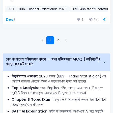
PSC
BBS – Thana Statistician-2020
BREB Assistant Secretary
Des
1k
1
‹
1
2
›
কেন বাংলাদেশ পরিসংখ্যান ব্যুরো — থানা পরিসংখ্যান MCQ (বহুনির্বাচনী)
প্রশ্ন ব্যাংকটি সেরা?
নির্ভুল উত্তর ও ব্যাখ্যা:
2020 সালের (BBS – Thana Statistician) এর
প্রতিটি প্রশ্নের পেছনের লজিক ও সহজ ব্যাখ্যা যুক্ত করা হয়েছে।
Topic Analysis:
বাংলা, English, গণিত, সাধারণ জ্ঞান, সাধারণ বিজ্ঞান —
প্রতিটি বিষয়ের পারফরম্যান্স আলাদা করে বিশ্লেষণ করতে পারবেন।
Chapter & Topic Exam:
অধ্যায় ও টপিক অনুযায়ী এক্সাম দিয়ে ধাপে ধাপে
নিজের প্রস্তুতি যাচাই করুন।
SATT AI Explanation:
কঠিন বা কনফিউজিং প্রশ্নগুলো AI দিয়ে মুহূর্তেই