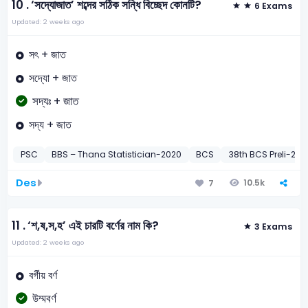
10 .
‘সদ্যোজাত’ শব্দের সঠিক সন্ধি বিচ্ছেদ কোনটি?
6 Exams
Updated: 2 weeks ago
সৎ + জাত
সদ্যো + জাত
সদ্যঃ + জাত
সদ্য + জাত
PSC
BBS – Thana Statistician-2020
BCS
38th BCS Preli-201
Des
10.5k
7
11 .
‘শ,ষ,স,হ’ এই চারটি বর্ণের নাম কি?
3 Exams
Updated: 2 weeks ago
বর্গীয় বর্ণ
উম্মবর্ণ