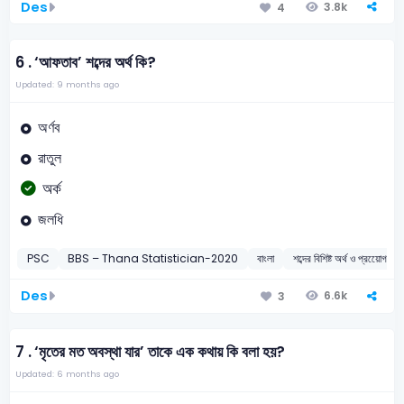
Des
3.8k
4
6 .
‘আফতাব’ শব্দের অর্থ কি?
Updated: 9 months ago
অর্ণব
রাতুল
অর্ক
জলধি
PSC
BBS – Thana Statistician-2020
বাংলা
শব্দের বিশিষ্ট অর্থ ও প্রয়োেগ
Des
6.6k
3
7 .
‘মৃতের মত অবস্থা যার’ তাকে এক কথায় কি বলা হয়?
Updated: 6 months ago