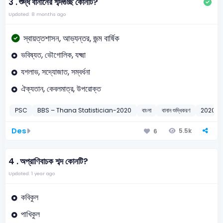
3 .
শুদ্ধ বানানের শব্দগুচ্ছ কোনটি?
Updated: 8 months ago
স্বায়ত্তশাসন, আভ্যন্তর, জন্ম বার্ষিক
ভবিষ্যত, ভৌগোলিক, যক্ষ্মা
যশলাভ, সদ্যোজাত, সম্বর্ধনা
ঐক্যতান, কেবলমাত্র, উপরোক্ত
PSC
BBS – Thana Statistician-2020
বাংলা
বানান শুদ্ধিকরণ
2020
Des
5.5k
6
4 .
অপ্রাণিবাচক শব্দ কোনটি?
Updated: 1 year ago
কবিকুল
পাখিকুল