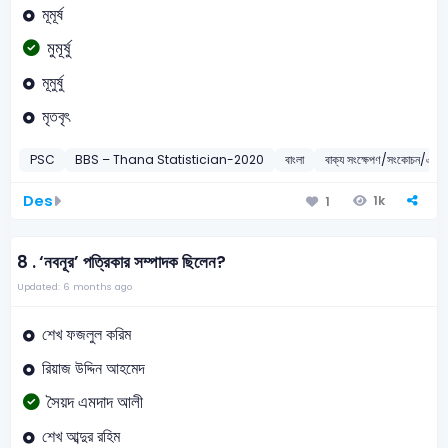
মূমূর্ষ
মুমূর্ষু
মূমুর্ষু
মৃতবৃৎ
PSC
BBS – Thana Statistician-2020
বাংলা
বাক্য সংক্ষেপণ/সংকোচন/এক ক
Des
1k
1
8 .
‘নবনূর’ পত্রিকার সম্পাদক ছিলেন?
Updated: 6 months ago
শেখ ফজলুল করিম
রিয়াজ উদ্দিন আহমেদ
সৈয়দ এমদাদ আলী
শেখ আব্দুর রহিম