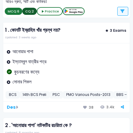
আরও দ্রুত, স্মার্ট এবং কার্যকর।
MCQ:
6
CQ:
2
Practice
1 .
কোনটি ইব্রাহিম খাঁর গ্রন্থ নয়?
3 Exams
Updated: 3 weeks ago
আনোয়ার পাশা
ইস্তাম্বুল যাত্রীর পত্র
কুচবরণের কন্যে
সোনার শিকল
BCS
14th BCS Preli
PSC
PMO Various Posts-2013
BBS – Th
Des
3.4k
38
2 .
'আনোয়ার পাশা' নাটকটির রচয়িতা কে ?
Updated: 8 months ago