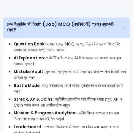
কেন ইব্রাহিম খাঁ নিয়োগ (Job) MCQ (বহুনির্বাচনী) প্রশ্ন ব্যাংকটি
সেরা?
Question Bank:
হাজার হাজার MCQ প্রশ্ন, নির্ভুল উত্তর ও বিস্তারিত
ব্যাখ্যাসহ সাজানো সম্পূর্ণ প্রশ্ন ব্যাংক।
AI Explanation:
প্রতিটি কঠিন প্রশ্ন AI দিয়ে সহজভাবে ব্যাখ্যা করে বুঝে
নেওয়ার সুযোগ।
Mistake Vault:
ভুল করা প্রশ্নগুলো অটো সেভ হয়ে যাবে — পরে রিভিউ করে
দুর্বলতা দূর করুন।
Battle Mode:
অন্য ইউজারদের সাথে লাইভ ব্যাটেল দিয়ে নিজের দক্ষতা যাচাই
করুন।
Streak, XP & Coins:
প্রতিদিন প্র্যাকটিস করে স্ট্রিক বজায় রাখুন, XP ও
Coin অর্জন করুন এবং মোটিভেটেড থাকুন।
Mission & Progress Analytics:
ডেইলি টাস্ক সম্পন্ন করুন এবং
নিজের পারফরম্যান্স এনালাইসিস দেখুন।
Leaderboard:
দেশসেরা লিডারবোর্ডে জায়গা করে নিন এবং অন্যদের সাথে
প্রতিযোগিতা করুন।