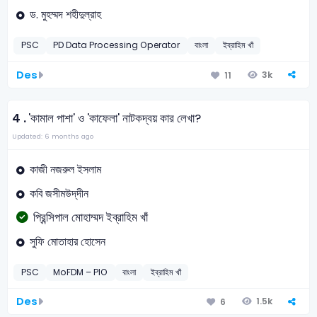
ড. মুহম্মদ শহীদুল্রাহ
PSC
PD Data Processing Operator
বাংলা
ইব্রাহিম খাঁ
Des
3k
11
4 .
'কামাল পাশা' ও 'কাফেলা' নাটকদ্বয় কার লেখা?
Updated: 6 months ago
কাজী নজরুল ইসলাম
কবি জসীমউদ্‌দীন
প্রিন্সিপাল মোহাম্মদ ইব্রাহিম খাঁ
সুফি মোতাহার হোসেন
PSC
MoFDM – PIO
বাংলা
ইব্রাহিম খাঁ
Des
1.5k
6