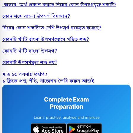
'অভাব' অর্থ প্রকাশ করছে নিচের কোন উপসর্গযুক্ত শব্দটি?
কোন শব্দে বাংলা উপসর্গ বিদ্যমান?
নিচের কোন শব্দটিতে দেশি উপসর্গ ব্যবহৃত হয়েছে?
কোনটি খাঁটি বাংলা উপসর্গযোগে গঠিত শব্দ?
কোনটি খাঁটি বাংলা উপসর্গ?
কোনটি উপসর্গযুক্ত শব্দ নয়?
মাত্র ১৫ পয়সায় প্রশ্নপত্র
১ ক্লিকে প্রশ্ন, শীট, সাজেশন তৈরি করুন আজই
Complete Exam
Preparation
Learn, practice, analyse and improve