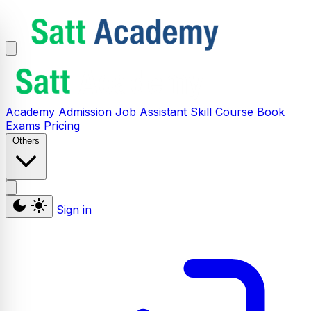
Academy
Admission
Job Assistant
Skill
Course
Book
Exams
Pricing
Others
Sign in