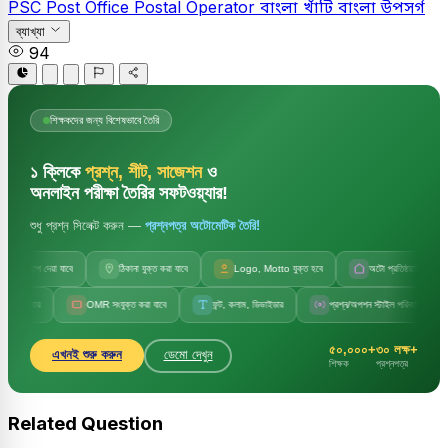
PSC
Post Office Postal Operator
বাংলা
খাঁটি বাংলা উপসর্গ
ব্যাখ্যা
94
শিক্ষকদের জন্য বিশেষভাবে তৈরি
১ ক্লিকে
প্রশ্ন, শীট, সাজেশন
ও
অনলাইন পরীক্ষা তৈরির সফটওয়্যার!
শুধু প্রশ্ন সিলেক্ট করুন —
প্রশ্নপত্র অটোমেটিক তৈরি!
াপ দেয়া যাবে
ঠিকানা যুক্ত করা যাবে
Logo, Motto যুক্ত হবে
অটো প্রতিষ্ঠানের নাম
OMR সংযুক্ত করা যাবে
ফন্ট, কলাম, ডিভাইডার
প্রশ্ন/অপশন স্টাইল পরিবর্তন
সেট ক
৫০,০০০+
৩০ লক্ষ+
এখনই শুরু করুন
ডেমো দেখুন
শিক্ষক
প্রশ্নপত্র
Related Question