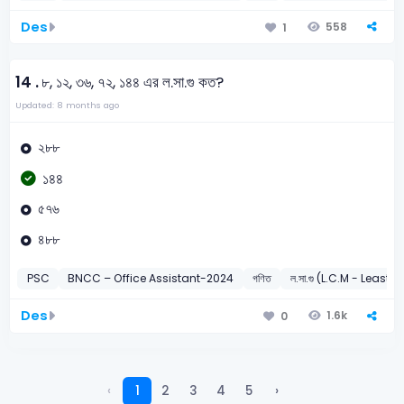
Des
558
1
14 .
৮, ১২, ৩৬, ৭২, ১৪৪ এর ল.সা.গু কত?
Updated: 8 months ago
২৮৮
১৪৪
৫৭৬
৪৮৮
PSC
BNCC – Office Assistant-2024
গণিত
ল.সা.গু (L.C.M - Leas
Des
1.6k
0
‹
1
2
3
4
5
›