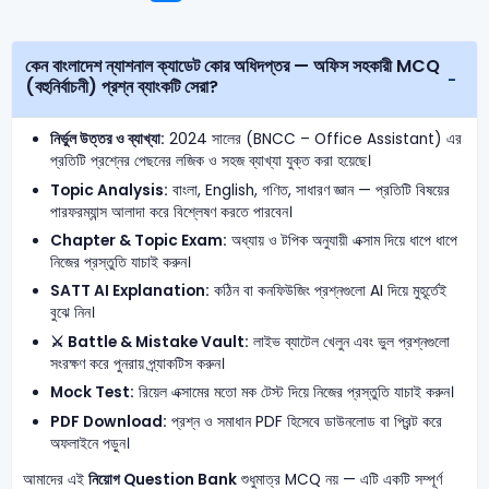
কেন বাংলাদেশ ন্যাশনাল ক্যাডেট কোর অধিদপ্তর — অফিস সহকারী MCQ
(বহুনির্বাচনী) প্রশ্ন ব্যাংকটি সেরা?
নির্ভুল উত্তর ও ব্যাখ্যা:
2024 সালের (BNCC – Office Assistant) এর
প্রতিটি প্রশ্নের পেছনের লজিক ও সহজ ব্যাখ্যা যুক্ত করা হয়েছে।
Topic Analysis:
বাংলা, English, গণিত, সাধারণ জ্ঞান — প্রতিটি বিষয়ের
পারফরম্যান্স আলাদা করে বিশ্লেষণ করতে পারবেন।
Chapter & Topic Exam:
অধ্যায় ও টপিক অনুযায়ী এক্সাম দিয়ে ধাপে ধাপে
নিজের প্রস্তুতি যাচাই করুন।
SATT AI Explanation:
কঠিন বা কনফিউজিং প্রশ্নগুলো AI দিয়ে মুহূর্তেই
বুঝে নিন।
⚔️ Battle & Mistake Vault:
লাইভ ব্যাটেল খেলুন এবং ভুল প্রশ্নগুলো
সংরক্ষণ করে পুনরায় প্র্যাকটিস করুন।
Mock Test:
রিয়েল এক্সামের মতো মক টেস্ট দিয়ে নিজের প্রস্তুতি যাচাই করুন।
PDF Download:
প্রশ্ন ও সমাধান PDF হিসেবে ডাউনলোড বা প্রিন্ট করে
অফলাইনে পড়ুন।
আমাদের এই
নিয়োগ Question Bank
শুধুমাত্র MCQ নয় — এটি একটি সম্পূর্ণ