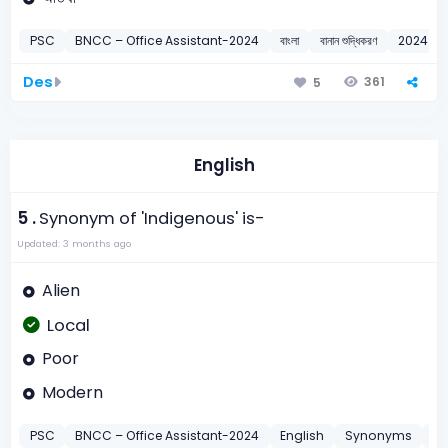
PSC
BNCC – Office Assistant-2024
বাংলা
বানান শুদ্ধিকরণ
2024
Des
361
5
English
5 .
Synonym of 'Indigenous' is-
Updated: 3 months ago
Alien
Local
Poor
Modern
PSC
BNCC – Office Assistant-2024
English
Synonyms
20