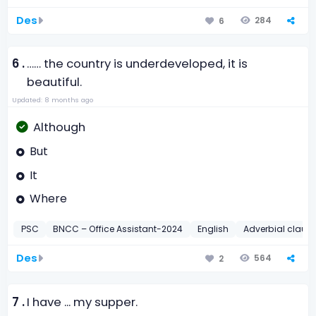
Des
284
6
6 .
…… the country is underdeveloped, it is
beautiful.
Updated: 8 months ago
Although
But
It
Where
PSC
BNCC – Office Assistant-2024
English
Adverbial claus
Des
564
2
7 .
I have ... my supper.