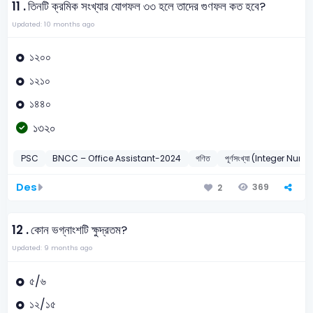
11 .
তিনটি ক্রমিক সংখ্যার যোগফল ৩৩ হলে তাদের গুণফল কত হবে?
Updated: 10 months ago
১২০০
১২১০
১৪৪০
১৩২০
PSC
BNCC – Office Assistant-2024
গণিত
পূর্ণসংখ্যা (Integer Num
Des
369
2
12 .
কোন ভগ্নাংশটি ক্ষুদ্রতম?
Updated: 9 months ago
৫/৬
১২/১৫