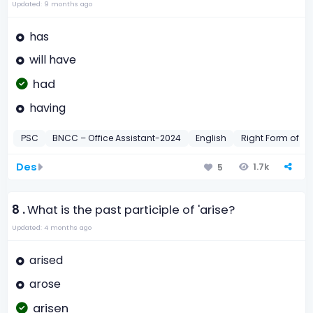
Updated: 9 months ago
has
will have
had
having
PSC
BNCC – Office Assistant-2024
English
Right Form of Ve
Des
1.7k
5
8 .
What is the past participle of 'arise?
Updated: 4 months ago
arised
arose
arisen