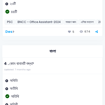
২৩টি
৪৪টি
PSC
BNCC – Office Assistant-2024
সাধারণ জ্ঞান
এশিয়া মহাদেশ
202
Des
674
5
বাংলা
4 .
কোন বানানটি শুদ্ধ?
Updated: 7 months ago
অথিতি
অতীথি
অতিথি
অতিথী