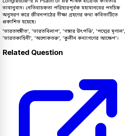
Longfellow-র A Psalm of life শীর্ষক ইংরেজি কবিতার
ভাবানুবাদ। নেতিবাচকতা পরিহারপূর্বক মহামানবের পদচিহ্ন
অনুসরণ করে জীবনপাঠের দীক্ষা গ্রহণের কথা কবিতাটিতে
প্রকাশিত হয়েছে।
'ভারতসঙ্গীত', 'ভারতবিলাপ', 'গঙ্গার উৎপত্তি', 'পদ্মের মৃণাল',
'ভারতকাহিনী', 'অশোকতরু', 'কুলীন কন্যাগণের আক্ষেপ'।
Related Question