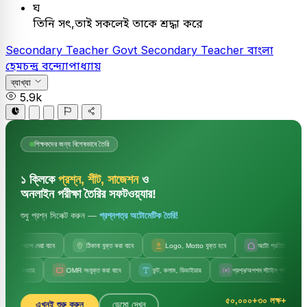
ঘ
তিনি সৎ,তাই সকলেই তাকে শ্রদ্ধা করে
Secondary Teacher
Govt Secondary Teacher
বাংলা
হেমচন্দ্র বন্দ্যোপাধ্যায়
ব্যাখ্যা
5.9k
শিক্ষকদের জন্য বিশেষভাবে তৈরি
১ ক্লিকে
প্রশ্ন, শীট, সাজেশন
ও
অনলাইন পরীক্ষা তৈরির সফটওয়্যার!
শুধু প্রশ্ন সিলেক্ট করুন —
প্রশ্নপত্র অটোমেটিক তৈরি!
জলছাপ দেয়া যাবে
ঠিকানা যুক্ত করা যাবে
Logo, Motto যুক্ত হবে
অটো প্রতিষ্ঠানের নাম
 অধ্যায়
OMR সংযুক্ত করা যাবে
ফন্ট, কলাম, ডিভাইডার
প্রশ্ন/অপশন স্টাইল পরিবর্তন
৫০,০০০+
৩০ লক্ষ+
এখনই শুরু করুন
ডেমো দেখুন