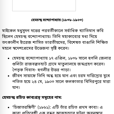
হেমচন্দ্র বন্দ্যোপাধ্যায় (১৮৩৮-১৯০৩)
মাইকেল মধুসূদন দত্তের পরবর্তীকালে সর্বাধিক খ্যাতিমান কবি
ছিলেন হেমচন্দ্র বন্দ্যোপাধ্যায়। তিনি মহাকাব্যের মধ্য দিয়ে
তৎকালীন ইংরেজ শাসিত ভারতীয়দের, বিশেষত বাঙালি শিক্ষিত
মহলে স্বদেশপ্রেমের উত্তেজনা সৃষ্টি করেন।
হেমচন্দ্র বন্দ্যোপাধ্যায় ১৭ এপ্রিল, ১৮৩৮ সালে হুগলি জেলার
গুলিটা রাজবল্লভহাট গ্রামে মাতুলালয়ে জন্মগ্রহণ করেন।
পৈতৃক নিবাস- হুগলীর উত্তর পাড়া।
জীবন সায়াহ্নে তিনি অন্ধ হয়ে যান এবং চরম দারিদ্র্যের মুখে
পতিত হয়ে ২৪ মে, ১৯০৩ সালে কলকাতার খিদিরপুরে মারা
যান।
হেমচন্দ্র রচিত কাব্যগ্রন্থ সমূহের নাম:
'চিন্তাতরঙ্গিণী' (১৮৬১): এটি তাঁর রচিত প্রথম কাব্য। এ
কাব্য প্রতিবেশী এক বন্ধুর আত্মহত্যার ঘটনা অবলম্বনে