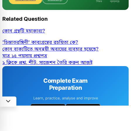
শিক্ষক
প্রশ্নপত্র
Related Question
কোন গ্রন্থটি মহাকাব্য?
'চিন্তাতরঙ্গিনী' কাব্যগ্রন্থের রচয়িতা কে?
কোন বাক্যটিতে অনন্বয়ী অব্যয়ের ব্যবহার হয়েছে?
মাত্র ১৫ পয়সায় প্রশ্নপত্র
১ ক্লিকে প্রশ্ন, শীট, সাজেশন তৈরি করুন আজই
Complete Exam
Preparation
Learn, practice, analyse and improve
1M+ downloads
4.6 · 8k+ Reviews