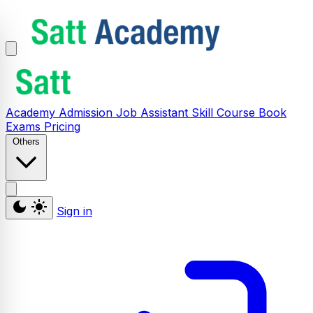
Academy
Admission
Job Assistant
Skill
Course
Book
Exams
Pricing
Others
Sign in