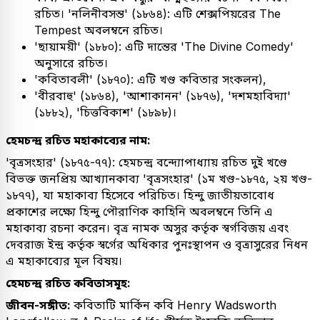
রচিত। 'নলিনীবসন্ত' (১৮৬৪): এটি শেক্সপিয়রের The
Tempest অবলম্বনে রচিত।
'ছায়াময়ী' (১৮৮০): এটি দান্তের 'The Divine Comedy'
অনুসারে রচিত।
'কবিতাবলী' (১৮৭০): এটি খণ্ড কবিতার সংকলন),
'বীরবাহু' (১৮৬৪), 'আশাকানন' (১৮৭৬), 'দশমহাবিদ্যা'
(১৮৮২), 'চিত্তবিকাশ' (১৮৯৮)।
হেমচন্দ্র রচিত মহাকাব্যের নাম:
'বৃত্রসংহার' (১৮৭৫-৭৭): হেমচন্দ্র বন্দ্যোপাধ্যায় রচিত দুই খণ্ডে
বিভক্ত জনপ্রিয় আখ্যানকাব্য 'বৃত্রসংহার' (১ম খণ্ড-১৮৭৫, ২য় খণ্ড-
১৮৭৭), যা মহাকাব্য হিসেবে পরিচিত। হিন্দু জাতীয়তাবোধ
প্রকাশের লক্ষ্যে হিন্দু পৌরাণিক কাহিনি অবলম্বনে তিনি এ
মহাকাব্য রচনা করেন। বৃত্র নামক অসুর কর্তৃক স্বর্গবিজয় এবং
দেবরাজ ইন্দ্র কর্তৃক স্বর্গের অধিকার পুনঃস্থাপন ও বৃত্রাসুরের নিধন
এ মহাকাব্যের মূল বিষয়।
হেমচন্দ্র রচিত কবিতাসমূহ:
জীবন-সঙ্গীত:
কবিতাটি মার্কিন কবি Henry Wadsworth