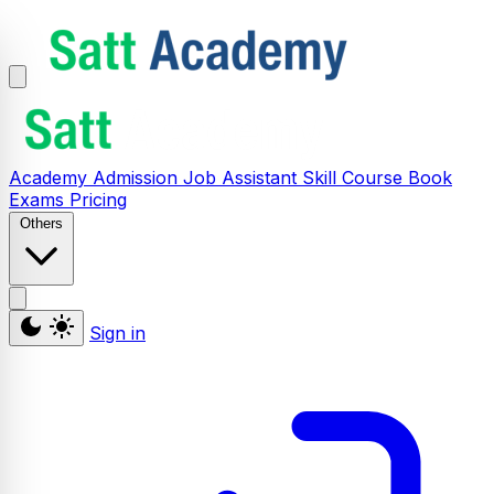
Academy
Admission
Job Assistant
Skill
Course
Book
Exams
Pricing
Others
Sign in