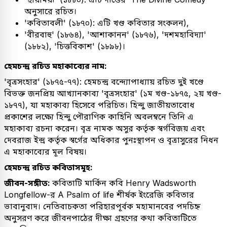
অনুসারে রচিত।
'কবিতাবলী' (১৮৭০): এটি খণ্ড কবিতার সংকলন),
'বীরবাহু' (১৮৬৪), 'আশাকানন' (১৮৭৬), 'দশমহাবিদ্যা'
(১৮৮২), 'চিত্তবিকাশ' (১৮৯৮)।
হেমচন্দ্র রচিত মহাকাব্যের নাম:
'বৃত্রসংহার' (১৮৭৫-৭৭): হেমচন্দ্র বন্দ্যোপাধ্যায় রচিত দুই খণ্ডে
বিভক্ত জনপ্রিয় আখ্যানকাব্য 'বৃত্রসংহার' (১ম খণ্ড-১৮৭৫, ২য় খণ্ড-
১৮৭৭), যা মহাকাব্য হিসেবে পরিচিত। হিন্দু জাতীয়তাবোধ
প্রকাশের লক্ষ্যে হিন্দু পৌরাণিক কাহিনি অবলম্বনে তিনি এ
মহাকাব্য রচনা করেন। বৃত্র নামক অসুর কর্তৃক স্বর্গবিজয় এবং
দেবরাজ ইন্দ্র কর্তৃক স্বর্গের অধিকার পুনঃস্থাপন ও বৃত্রাসুরের নিধন
এ মহাকাব্যের মূল বিষয়।
হেমচন্দ্র রচিত কবিতাসমূহ:
জীবন-সঙ্গীত:
কবিতাটি মার্কিন কবি Henry Wadsworth
Longfellow-র A Psalm of life শীর্ষক ইংরেজি কবিতার
ভাবানুবাদ। নেতিবাচকতা পরিহারপূর্বক মহামানবের পদচিহ্ন
অনুসরণ করে জীবনপাঠের দীক্ষা গ্রহণের কথা কবিতাটিতে