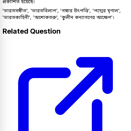
প্রকাশিত হয়েছে।
'ভারতসঙ্গীত', 'ভারতবিলাপ', 'গঙ্গার উৎপত্তি', 'পদ্মের মৃণাল',
'ভারতকাহিনী', 'অশোকতরু', 'কুলীন কন্যাগণের আক্ষেপ'।
Related Question