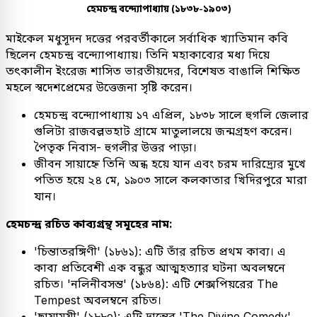
হেমচন্দ্র বন্দ্যোপাধ্যায় (১৮৩৮-১৯০৩)
মাইকেল মধুসূদন দত্তের পরবর্তীকালে সর্বাধিক খ্যাতিমান কবি
ছিলেন হেমচন্দ্র বন্দ্যোপাধ্যায়। তিনি মহাকাব্যের মধ্য দিয়ে
তৎকালীন ইংরেজ শাসিত ভারতীয়দের, বিশেষত বাঙালি শিক্ষিত
মহলে স্বদেশপ্রেমের উত্তেজনা সৃষ্টি করেন।
হেমচন্দ্র বন্দ্যোপাধ্যায় ১৭ এপ্রিল, ১৮৩৮ সালে হুগলি জেলার
গুলিটা রাজবল্লভহাট গ্রামে মাতুলালয়ে জন্মগ্রহণ করেন।
পৈতৃক নিবাস- হুগলীর উত্তর পাড়া।
জীবন সায়াহ্নে তিনি অন্ধ হয়ে যান এবং চরম দারিদ্র্যের মুখে
পতিত হয়ে ২৪ মে, ১৯০৩ সালে কলকাতার খিদিরপুরে মারা
যান।
হেমচন্দ্র রচিত কাব্যগ্রন্থ সমূহের নাম:
'চিন্তাতরঙ্গিণী' (১৮৬১): এটি তাঁর রচিত প্রথম কাব্য। এ
কাব্য প্রতিবেশী এক বন্ধুর আত্মহত্যার ঘটনা অবলম্বনে
রচিত। 'নলিনীবসন্ত' (১৮৬৪): এটি শেক্সপিয়রের The
Tempest অবলম্বনে রচিত।
'ছায়াময়ী' (১৮৮০): এটি দান্তের 'The Divine Comedy'