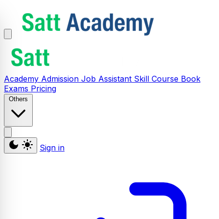
Academy
Admission
Job Assistant
Skill
Course
Book
Exams
Pricing
Others
Sign in