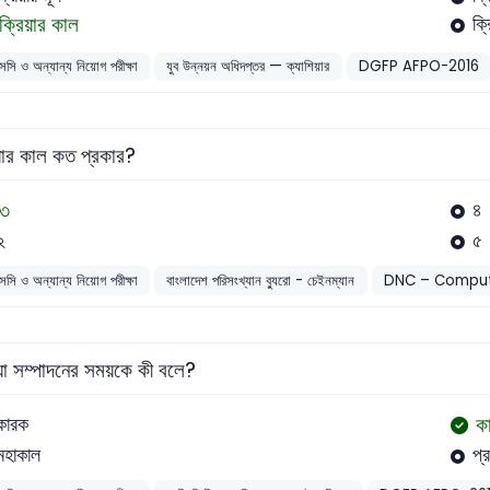
ক্রিয়ার কাল
ক্
সসি ও অন্যান্য নিয়োগ পরীক্ষা
যুব উন্নয়ন অধিদপ্তর — ক্যাশিয়ার
DGFP AFPO-2016
য়ার কাল কত প্রকার?
৩
৪
২
৫
সসি ও অন্যান্য নিয়োগ পরীক্ষা
বাংলাদেশ পরিসংখ্যান ব্যুরো - চেইনম্যান
DNC – Comput
য়া সম্পাদনের সময়কে কী বলে?
ক
কারক
মহাকাল
প্