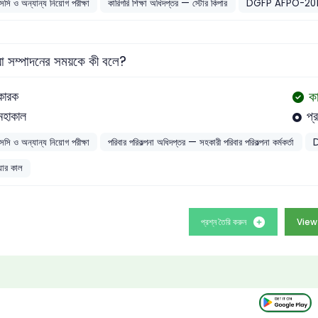
সসি ও অন্যান্য নিয়োগ পরীক্ষা
কারিগরি শিক্ষা অধিদপ্তর — স্টোর কিপার
DGFP AFPO-20
য়া সম্পাদনের সময়কে কী বলে?
ক
কারক
মহাকাল
প্
সসি ও অন্যান্য নিয়োগ পরীক্ষা
পরিবার পরিকল্পনা অধিদপ্তর — সহকারী পরিবার পরিকল্পনা কর্মকর্তা
িয়ার কাল
প্রশ্ন তৈরি করুন
View