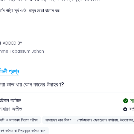
ি পড়ি। সূর্য ওঠে। মানুষ মরে। বাতাস বয়।
T ADDED BY
mme Tabassum Jahan
বাচনী প্রশ্ন
লিরা ভাত খায় কোন কালের উদাহরণ?
সা
ঘটমান বর্তমান
সাধারণ অতীত
বর্
সসি ও অন্যান্য নিয়োগ পরীক্ষা
বাংলাদেশ ডাক বিভাগ — পোস্টমাস্টার জেনারেলের কার্যালয়, উত্তরাঞ্
রণ বর্তমান বা নিত্যবৃত্ত বর্তমান কাল