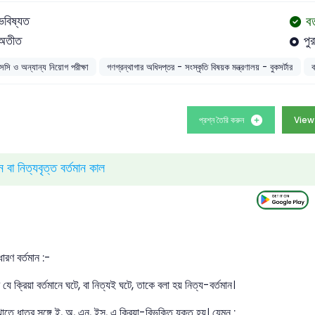
বর
ভবিষ্যত
অতীত
পু
সসি ও অন্যান্য নিয়োগ পরীক্ষা
গণগ্রন্থাগার অধিদপ্তর - সংস্কৃতি বিষয়ক মন্ত্রণালয় - বুকসর্টার
ব
প্রশ্ন তৈরি করুন
View
ন বা নিত্যবৃত্ত বর্তমান কাল
ধারণ বর্তমান :-
যে ক্রিয়া বর্তমানে ঘটে, বা নিত্যই ঘটে, তাকে বলা হয় নিত্য-বর্তমান।
তে ধাতুর সঙ্গে ই, অ, এন, ইস্, এ ক্রিয়া-বিভক্তি যুক্ত হয়। যেমন :