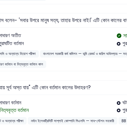
ীদাস বলেন- 'সবার উপরে মানুষ সত্য, তাহার উপরে নাই।' এটি কোন কালের বা
সা
সাধারণ অতীত
পুরাঘটিত বর্তমান
পু
সসি ও অন্যান্য নিয়োগ পরীক্ষা
বাংলাদেশ সরকারী কর্ম কমিশন — ভূমি রেকর্ড ও জরিপ অধিদপ্তর — সহকা
রণ বর্তমান বা নিত্যবৃত্ত বর্তমান কাল
ধ্যায় সূর্য অস্ত যায়" এটি কোন বর্তমান কালের উদাহরণ?
সাধারণ বর্তমান
ঘট
নিত্যবৃত্ত বর্তমান
পু
ট ও অন্যান্য পরীক্ষা
নর্দান ইলেকট্রিসিটি সাপ্লাই কোম্পানি পিএলসি — সাব-স্টেশন সহকারী
BB