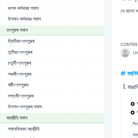
রূপক কর্মধারয় সমাস
সে হাসে। আম
উপমান কর্মধারয় সমাস
তৎপুরুষ সমাস
দ্বিতীয়া-তৎপুরুষ
CONTEN
তৃতীয়া-তৎপুরুষ
U
চতুর্থী-তৎপুরুষ
# বহুনির্
পঞ্চমী-তৎপুরুষ
ষষ্ঠী-তৎপুরুষ
1.
বাঙা
সপ্তমী-তৎপুরুষ
উপপদ-তৎপুরুষ সমাস
বহুব্রীহি সমাস
পিএ
সমানাধিকরন বহুব্রীহি
সাধা