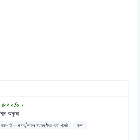
ধারণ বর্তমান
তমান অনুজ্ঞা
চল, রাজশাহী — রানার/অফিস সহায়ক/নিরাপত্তা প্রহরী
বাংলা