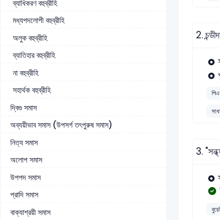
ব্যাধিকরণ বহুব্রীহি
মধ্যপদলোপী বহুব্রীহি
2.
চন্ড
অলুক বহুব্রীহি
ব্যাতিহার বহুব্রীহি
না বহুব্রীহি
সহার্থক বহুব্রীহি
পিএ
দ্বিগু সমাস
সাধা
অব্যয়ীভাব সমাস (উপসর্গ তৎপুরুষ সমাস)
নিত্য সমাস
3.
"সন্
অলোপ সমাস
উপপদ সমাস
প্রাদি সমাস
বুয়ে
বাক্যাশ্রয়ী সমাস