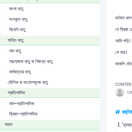
বাংলা ধাতু
বর্তমান কা
সংস্কৃত ধাতু
যে ক্রিয়া 
বিদেশি ধাতু
সাধিত ধাতু
আমি পড়ি।
নাম ধাতু
সে যায়।
প্রযোজক ধাতু বা ণিজন্ত ধাতু
কাকলি দৌড়
কর্মবাচ্যের ধাতু
যৌগিক বা সংযোগমূলক ধাতু
CONTEN
প্রাতিপাদিক
U
নাম-প্রাতিপাদিক
# বহুনির্
ক্রিয়া-প্রাতিপাদিক
সমাস
1.
'হাস