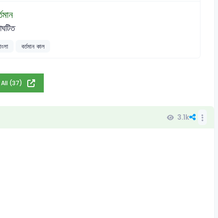
্তমান
রাঘটিত
াংলা
বর্তমান কাল
 All (37)
3.1k