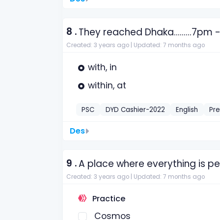
8 .
They reached Dhaka.........7pm
Created: 3 years ago |
Updated: 7 months ago
with, in
within, at
PSC
DYD Cashier-2022
English
Pre
Des
9 .
A place where everything is pe
Created: 3 years ago |
Updated: 7 months ago
Practice
Cosmos