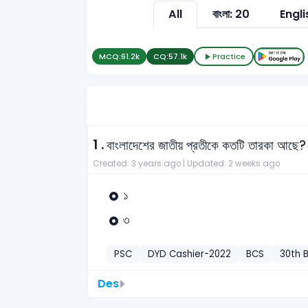
All
বাংলা: 20
Engli
MCQ:
61.2k
CQ:
57.1k
Practice
1 .
বাংলাদেশের জাতীয় প্রতীকে কতটি তারকা আছে?
Created: 3 years ago |
Updated: 2 weeks ago
১
৩
PSC
DYD Cashier-2022
BCS
30th B
Des