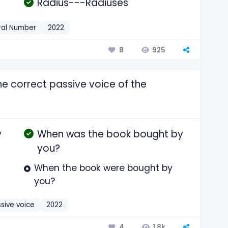
Radius---Radiuses
ral Number
2022
925
8
e correct passive voice of the
When was the book bought by
y
you?
When the book were bought by
you?
sive voice
2022
1.8k
4