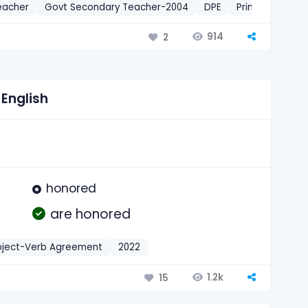
eacher
Govt Secondary Teacher-2004
DPE
Primary Head T
914
2
English
honored
are honored
bject-Verb Agreement
2022
1.2k
15