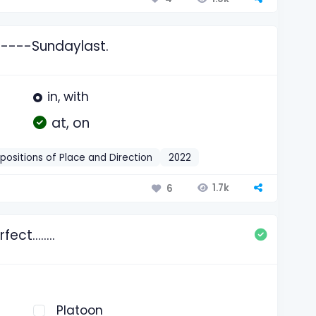
 -----Sundaylast.
in, with
at, on
positions of Place and Direction
2022
1.7k
6
rfect……..
Platoon