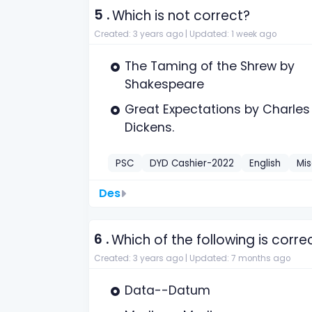
5 .
Which is not correct?
Created: 3 years ago |
Updated: 1 week ago
The Taming of the Shrew by
Shakespeare
Great Expectations by Charles
Dickens.
PSC
DYD Cashier-2022
English
Mis
Des
6 .
Which of the following is corre
Created: 3 years ago |
Updated: 7 months ago
Data--Datum