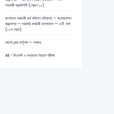
সহকারী প্রকৌশলী (গ্রেড-১০)
বাংলাদেশ সরকারী কর্ম কমিশন সচিবালয় — জনপ্রশাসন
মন্ত্রণালয় — সরকারি কর্মচারী হাসপাতাল — ও.টি. নার্স
(১০ম গ্রেড)
মোংলা বন্দর কর্তৃপক্ষ — লস্কর
All - পিএসসি ও অন্যান্য নিয়োগ পরীক্ষা
S
11th BJS Preli-2017
CGA – Junior Auditor-2022
44th BCS Pr