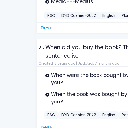
Media---Medius
PSC
DYD Cashier-2022
English
Plu
Des
7 .
When did you buy the book? Th
sentence is..
Created: 3 years ago |
Updated: 7 months ago
When were the book bought b
you?
When the book was bought by
you?
PSC
DYD Cashier-2022
English
Pas
Des