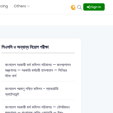
icing
Others
Sign In
পিএসসি ও অন্যান্য নিয়োগ পরীক্ষা
বাংলাদেশ সরকারী কর্ম কমিশন সচিবালয় — জনপ্রশাসন
মন্ত্রণালয় — সরকারি কর্মচারী হাসপাতাল — সিনিয়র
স্টাফ নার্স
বাংলাদেশ পরমাণু শক্তি কমিশন - ল্যাবরেটরি
অ্যাটেনডেন্ট
বাংলাদেশ সরকারী কর্ম কমিশন সচিবালয় — নৌপরিবহন
মন্ত্রণালয় — বাংলাদেশ মেরিন একাডেমি — উপ-