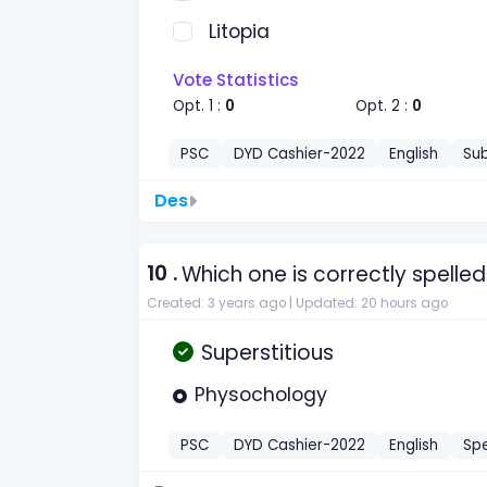
Litopia
Vote Statistics
Opt. 1 :
0
Opt. 2 :
0
PSC
DYD Cashier-2022
English
Sub
Des
10 .
Which one is correctly spelled
Created: 3 years ago |
Updated: 20 hours ago
Superstitious
Physochology
PSC
DYD Cashier-2022
English
Spe