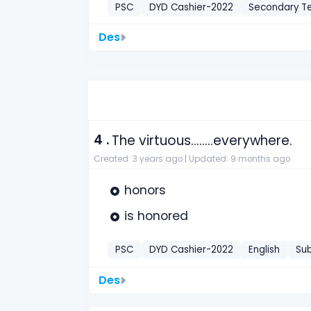
PSC
DYD Cashier-2022
Secondary T
Des
4 .
The virtuous........everywhere.
Created: 3 years ago |
Updated: 9 months ago
honors
is honored
PSC
DYD Cashier-2022
English
Su
Des