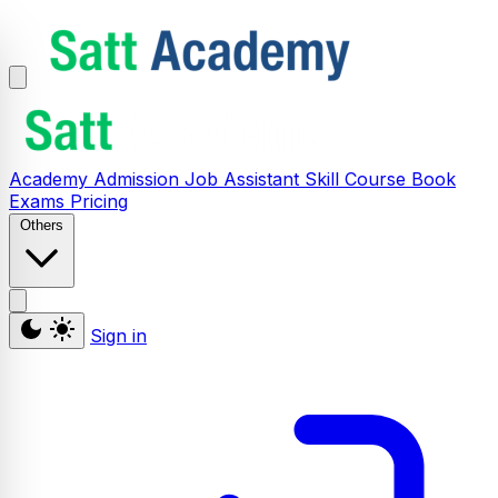
Academy
Admission
Job Assistant
Skill
Course
Book
Exams
Pricing
Others
Sign in