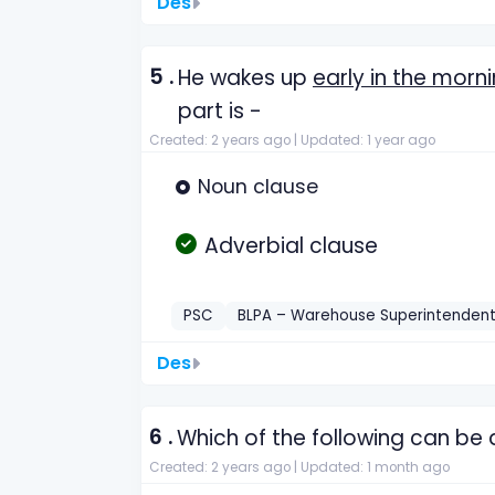
Des
5 .
He wakes up
early in the morn
part is -
Created: 2 years ago |
Updated: 1 year ago
Noun clause
Adverbial clause
PSC
BLPA – Warehouse Superintenden
Des
6 .
Which of the following can be 
Created: 2 years ago |
Updated: 1 month ago