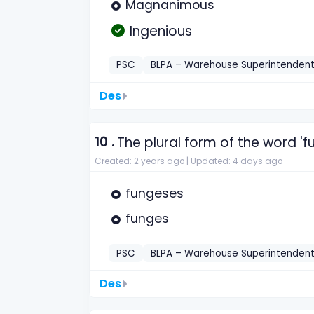
Magnanimous
Ingenious
PSC
BLPA – Warehouse Superintenden
Des
10 .
The plural form of the word '
Created: 2 years ago |
Updated: 4 days ago
fungeses
funges
PSC
BLPA – Warehouse Superintenden
Des