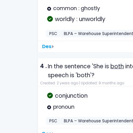
common : ghostly
worldly : unworldly
PSC
BLPA – Warehouse Superintenden
Des
4 .
In the sentence 'She is
both
int
speech is 'both'?
Created: 2 years ago |
Updated: 9 months ago
conjunction
pronoun
PSC
BLPA – Warehouse Superintenden