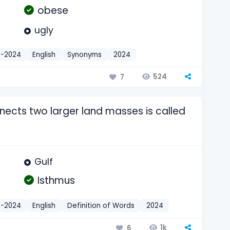
obese
ugly
t-2024
English
Synonyms
2024
524
7
nnects two larger land masses is called
Gulf
Isthmus
t-2024
English
Definition of Words
2024
1k
6