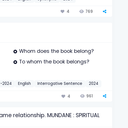
769
4
Whom does the book belong?
To whom the book belongs?
t-2024
English
Interrogative Sentence
2024
961
4
same relationship. MUNDANE : SPIRITUAL