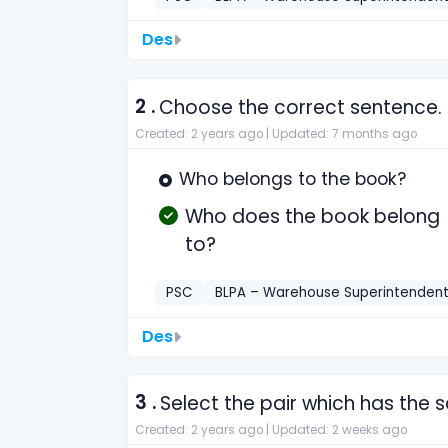
Des
2 .
Choose the correct sentence.
Created: 2 years ago |
Updated: 7 months ago
Who belongs to the book?
Who does the book belong
to?
PSC
BLPA – Warehouse Superintenden
Des
3 .
Select the pair which has the 
Created: 2 years ago |
Updated: 2 weeks ago