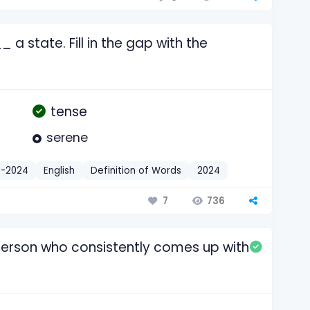
 a state. Fill in the gap with the
tense
serene
t-2024
English
Definition of Words
2024
736
7
person who consistently comes up with