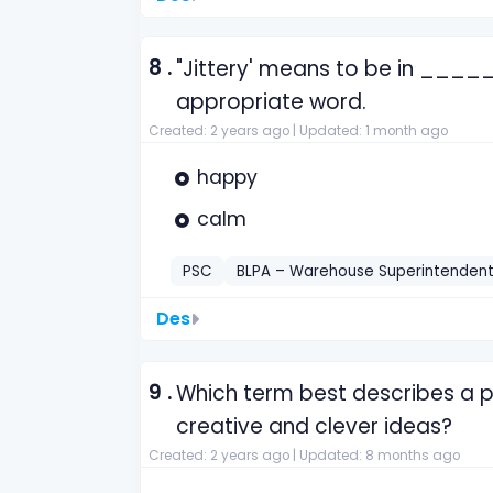
8 .
"Jittery' means to be in ______
appropriate word.
Created: 2 years ago |
Updated: 1 month ago
happy
calm
PSC
BLPA – Warehouse Superintenden
Des
9 .
Which term best describes a 
creative and clever ideas?
Created: 2 years ago |
Updated: 8 months ago