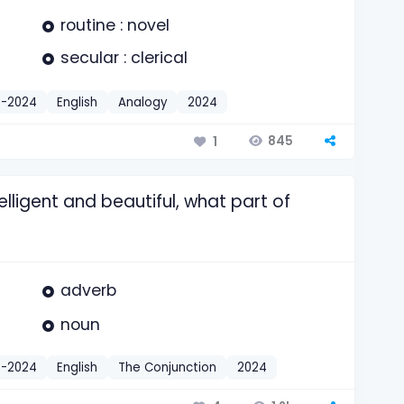
routine : novel
secular : clerical
t-2024
English
Analogy
2024
845
1
elligent and beautiful, what part of
adverb
noun
t-2024
English
The Conjunction
2024