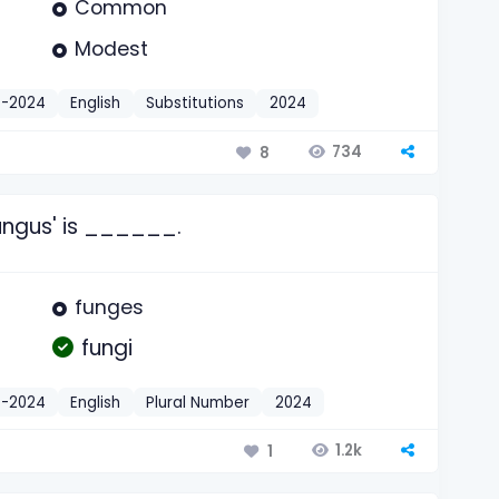
Common
Modest
t-2024
English
Substitutions
2024
734
8
fungus' is ______.
funges
fungi
t-2024
English
Plural Number
2024
1.2k
1