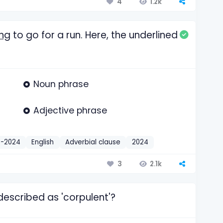
1.2k
4
ing
to go for a run. Here, the underlined
Noun phrase
Adjective phrase
t-2024
English
Adverbial clause
2024
2.1k
3
described as 'corpulent'?