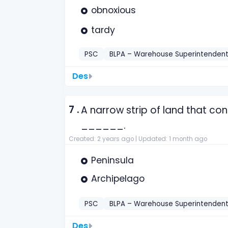
obnoxious
tardy
PSC
BLPA – Warehouse Superintenden
Des
7 .
A narrow strip of land that co
______.
Created: 2 years ago |
Updated: 1 month ago
Peninsula
Archipelago
PSC
BLPA – Warehouse Superintenden
Des