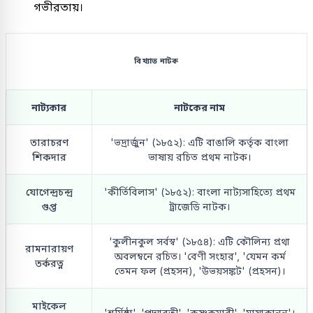
গভীরতায়।
বিখ্যাত নাটক
নাট্যকার
নাটকের নাম
তারাচরণ
'ভদ্রার্জুন' (১৮৫২): এটি বাঙালি কর্তৃক বাংলা
শিকদার
ভাষায় রচিত প্রথম নাটক।
যোগেন্দ্রচন্দ্র
'কীর্তিবিলাস' (১৮৫২): বাংলা নাট্যসাহিত্যে প্রথম
গুপ্ত
ট্রাজেডি নাটক।
'কুলীনকুল সর্বস্ব' (১৮৫৪): এটি কৌলিন্য প্রথা
রামনারায়ণ
অবলম্বনে রচিত। 'বেণী সংহার', 'যেমন কর্ম
তর্করত্ন
তেমন ফল (প্রহসন), 'উভয়সঙ্কট' (প্রহসন)।
মাইকেল
'শর্মিষ্ঠা', 'পদ্মাবতী', 'কৃষ্ণকুমারী', 'মায়াকানন'।