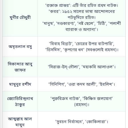
'রক্তাক্ত প্রান্তর': এটি তাঁর রচিত প্রথম নাটক।
'কবর': ১৯৫২ সালের ভাষা আন্দোলনের
মুনীর চৌধুরী
পটভূমিতে রচিত।
'মানুষ', 'দণ্ডকারণ্য', 'নষ্ট ছেলে', 'চিঠি', 'পলাশী
ব্যারাক ও অন্যান্য'।
'বিবাহ বিভ্রাট', 'চোরের উপর বাটপারি',
অমৃতলাল বসু
'ডিসমিস', 'কৃপণের ধন' (সবগুলোই প্রহসন)।
সিকান্দার আবু
'সিরাজ-উদ্‌-দৌলা', 'মহাকবি আলাওল'।
জাফর
মামুনুর রশীদ
'গিনিপিগ', 'ওরা কদম আলী', 'ইবলিশ'।
জ্যোতিরিন্দ্রনাথ
'পুরুবিক্রম নাটক', 'কিঞ্চিত জলযোগ'
ঠাকুর
(প্রহসন)।
আব্দুল্লাহ আল
'সুবচন নির্বাসনে', 'কোকিলারা'।
মামুন