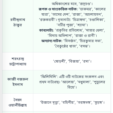
অধিকাংশের মতে, 'রূদ্রচণ্ড'।
রূপক ও সাংকেতিক নাটক:
'ডাকঘর', 'কালের
যাত্রা', 'তাসের দেশ', 'রাজা', 'অচলায়তন',
রবীন্দ্রনাথ
'রক্তকরবী'। নৃত্যনাট্য: 'চিত্রাঙ্গদা', 'চণ্ডালিকা',
ঠাকুর
'নটীর পূজা', 'শ্যামা'।
কাব্যনাট্য:
'প্রকৃতির প্রতিশোধ', 'মায়ার খেলা',
'বিদায় অভিশাপ', 'রাজা ও রানী'।
অন্যান্য নাটক:
'বিসর্জন', 'চিরকুমার সভা',
'বৈকুণ্ঠের খাতা', 'বসন্ত'।
শরৎচন্দ্র
'ষোড়শী', 'বিজয়া', 'রমা'।
চট্টোপাধ্যায়
'ঝিলিমিলি': এটি ৩টি নাটকের সংকলন এবং
কাজী নজরুল
প্রথম নাট্যগ্রন্থ। 'আলেয়া', 'মধুমালা', 'পুতুলের
ইসলাম
বিয়ে'।
সৈয়দ
'উজানে মৃত্যু', 'বহিপীর', 'তরঙ্গভঙ্গ', 'সুড়ঙ্গ'।
ওয়ালীউল্লাহ