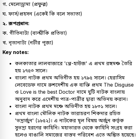
গ. মেলোড্রামা (প্রফুল্ল)
ঘ. ফার্স/প্রহসন (একেই কি বলে সভ্যতা)
২. রূপপ্রধান:
ক. গীতিনাট্য (বাল্মীকি প্রতিভা)
খ. নৃত্যনাট্য (নটীর পূজা)
Key notes:
কলকাতার লালবাজারে 'প্লে-হাউজ' এ প্রথম রঙ্গমঞ্চ তৈরি
হয় ১৭৫৩ সালে।
বাংলা নাটক প্রথম অভিনীত হয় ১৭৯৫ সালে। হেরাসিম
লেবেডেফ নামে রুশদেশীয় এক ব্যক্তি প্রথম The Disguise
ও Love is the best Doctor নামে দুটি নাটক বাংলায়
অনুবাদ করে এদেশীয় পাত্র-পাত্রীর দ্বারা অভিনয় করান।
বাংলা নাটক প্রথম মঞ্চে অভিনীত হয় ১৮৩১ সালে।
প্রথম বাংলা মৌলিক নাটক তারাচরণ শিকদার রচিত
'ভদ্রার্জুন' (১৮৫২)। এ নাটকের মূল বিষয় অর্জুন কর্তৃক
সুভদ্রা হরণের কাহিনি। মহাভারত থেকে কাহিনি সংগ্রহ করা
হলেও বাঙালি সমাজের বাস্তব পরিবেশ এতে অঙ্কিত হয়েছে।