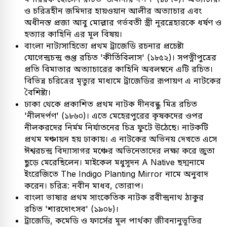
ও চরিত্রহীন জমিদার হায়ওয়ান আলীর অত্যাচার এবং
অধীনস্ত প্রজা আবু মোল্লার গর্ভবতী স্ত্রী নূরন্নেহারকে ধর্ষণ ও
হত্যার কাহিনি এর মূল বিষয়।
বাংলা নাট্যসাহিত্যে প্রথম ট্রাজেডি রচনার প্রচেষ্টা
যোগেন্দ্রচন্দ্র গুপ্ত রচিত 'কীর্তিবিলাস' (১৮৫২)। সপত্নীপুত্রের
প্রতি বিমাতার অত্যাচারের কাহিনি অবলম্বনে এটি রচিত।
বিভিন্ন চরিত্রের মৃত্যুর মাধ্যমে ট্রাজেডির রূপায়ণ এ নাটকের
বৈশিষ্ট্য।
ঢাকা থেকে প্রকাশিত প্রথম নাটক দীনবন্ধু মিত্র রচিত
'নীলদর্পণ' (১৮৬০)। এতে মেহেরপুরের কৃষকদের ওপর
নীলকরদের নির্মম নির্যাতনের চিত্র ফুটে উঠেছে। নাটকটি
প্রথম মঞ্চায়ন হয় ঢাকায়। এ নাটকের অভিনয় দেখতে এসে
ঈশ্বরচন্দ্র বিদ্যাসাগর মঞ্চের অভিনেতাদের লক্ষ্য করে জুতা
ছুড়ে মেরেছিলেন। মাইকেল মধুসূদন A Native ছদ্মনামে
ইংরেজিতে The Indigo Planting Mirror নামে অনুবাদ
করেন। চরিত্র: নবীন মাধব, তোরাপ।
বাংলা ভাষার প্রথম সাংকেতিক নাটক রবীন্দ্রনাথ ঠাকুর
রচিত 'শারদোৎসব' (১৯০৮)।
ট্রাজেডি, কমেডি ও ফার্সের মূল পার্থক্য জীবনানুভূতির