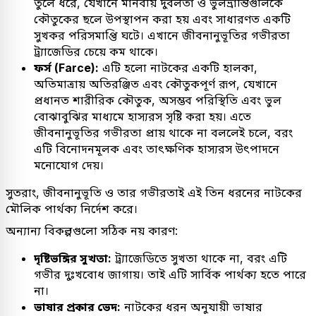
তুলে ধরে, যেখানে মানবীয় দুর্বলতা ও ভুলভ্রান্তিগুলিকে
কৌতুকের ছলে উপস্থাপন করা হয় এবং সাধারণত একটি
সুখকর পরিসমাপ্তি ঘটে। এখানে জীবনানুভূতির গভীরতা
ট্র্যাজেডির চেয়ে কম থাকে।
ফর্স (Farce):
এটি হলো নাটকের একটি হালকা,
অতিমাত্রায় অতিরঞ্জিত এবং কৌতুকপূর্ণ রূপ, যেখানে
প্রধানত শারীরিক কৌতুক, অসম্ভব পরিস্থিতি এবং ভুল
বোঝাবুঝির মাধ্যমে হাস্যরস সৃষ্টি করা হয়। এতে
জীবনানুভূতির গভীরতা প্রায় থাকে না বললেই চলে, বরং
এটি বিনোদনমূলক এবং তাৎক্ষণিক হাস্যরস উৎপাদনে
মনোযোগ দেয়।
সুতরাং, জীবনানুভূতি ও তার গভীরতাই এই তিন ধরনের নাটকের
মৌলিক পার্থক্য নির্দেশ করে।
অন্যান্য বিকল্পগুলো সঠিক নয় কারণ:
দৃষ্টিভঙ্গির সুখতা:
ট্র্যাজেডিতে সুখতা থাকে না, বরং এটি
গভীর দুঃখবোধ জাগায়। তাই এটি সার্বিক পার্থক্য হতে পারে
না।
ভাষার প্রকার ভেদ:
নাটকের ধরন অনুযায়ী ভাষার