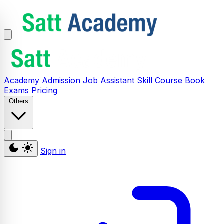
Academy
Admission
Job Assistant
Skill
Course
Book
Exams
Pricing
Others
Sign in