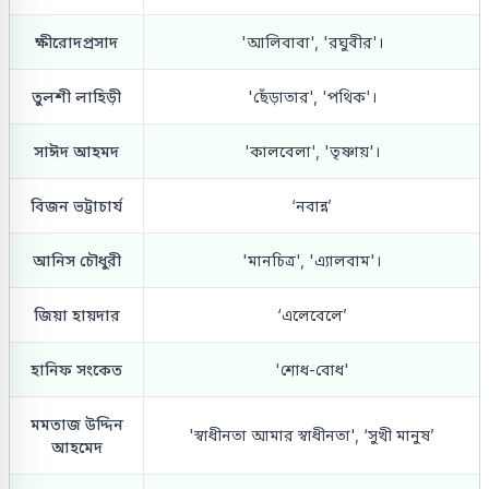
ক্ষীরোদপ্রসাদ
'আলিবাবা', 'রঘুবীর'।
তুলশী লাহিড়ী
'ছেঁড়াতার', 'পথিক'।
সাঈদ আহমদ
'কালবেলা', 'তৃষ্ণায়'।
বিজন ভট্টাচার্য
‘নবান্ন’
আনিস চৌধুরী
'মানচিত্র', 'এ্যালবাম'।
জিয়া হায়দার
‘এলেবেলে’
হানিফ সংকেত
'শোধ-বোধ'
মমতাজ উদ্দিন
'স্বাধীনতা আমার স্বাধীনতা', ‘সুখী মানুষ’
আহমেদ