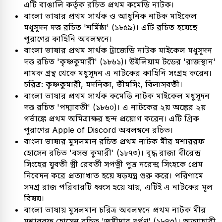
এটি বাঙালি কর্তৃক রচিত প্রথম কমেডি নাটক।
বাংলা ভাষার প্রথম সার্থক ও আধুনিক নাটক মাইকেল
মধুসূদন দত্ত রচিত 'শর্মিষ্ঠা' (১৮৫৯)। এটি রচিত হয়েছে
পুরাণের কাহিনি অবলম্বনে।
বাংলা ভাষার প্রথম সার্থক ট্রাজেডি নাটক মাইকেল মধুসূদন
দত্ত রচিত 'কৃষ্ণকুমারী' (১৮৬১)। উইলিয়াম টডের 'রাজস্থান'
নামক গ্রন্থ থেকে মধুসূদন এ নাটকের কাহিনি সংগ্রহ করেন।
চরিত্র: কৃষ্ণকুমারী, মদনিকা, ভীমসিং, বিলাসবতী।
বাংলা ভাষার প্রথম সার্থক কমেডি নাটক মাইকেল মধুসূদন
দত্ত রচিত 'পদ্মাবতী' (১৮৬০)। এ নাটকের ২য় অঙ্কের ২য়
গর্ভাঙ্কে প্রথম অমিত্রাক্ষর ছন্দ প্রয়োগ করেন। এটি গ্রিক
পুরাণের Apple of Discord অবলম্বনে রচিত।
বাংলা ভাষার মুসলমান রচিত প্রথম নাটক মীর মশাররফ
হোসেন রচিত 'বসন্ত কুমারী' (১৮৭৩)। বৃদ্ধ রাজা বীরেন্দ্র
সিংহের যুবতী স্ত্রী রেবর্তী সপত্নী পুত্র নরেন্দ্র সিংহকে প্রেম
নিবেদন করে প্রত্যাখাত হয়ে ষড়যন্ত্র শুরু করে। পরিণামে
সমগ্র রাজ পরিবারটি ধ্বংস হয়ে যায়, এটিই এ নাটকের মূল
বিষয়।
বাংলা ভাষায় মুসলমান চরিত্র অবলম্বনে প্রথম নাটক মীর
মশাররফ হোসেন রচিত 'জমীদার দর্পণ' (১৮৭৩)। অত্যাচারী