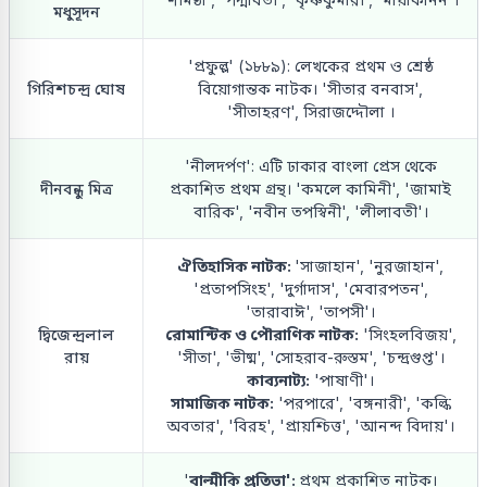
মধুসূদন
'প্রফুল্ল' (১৮৮৯): লেখকের প্রথম ও শ্রেষ্ঠ
গিরিশচন্দ্র ঘোষ
বিয়োগান্তক নাটক। 'সীতার বনবাস',
'সীতাহরণ', সিরাজদ্দৌলা ।
'নীলদর্পণ': এটি ঢাকার বাংলা প্রেস থেকে
দীনবন্ধু মিত্র
প্রকাশিত প্রথম গ্রন্থ। 'কমলে কামিনী', 'জামাই
বারিক', 'নবীন তপস্বিনী', 'লীলাবতী'।
ঐতিহাসিক নাটক:
'সাজাহান', 'নুরজাহান',
'প্রতাপসিংহ', 'দুর্গাদাস', 'মেবারপতন',
'তারাবাঈ', 'তাপসী'।
দ্বিজেন্দ্রলাল
রোমান্টিক ও পৌরাণিক নাটক:
'সিংহলবিজয়',
রায়
'সীতা', 'ভীষ্ম', 'সোহরাব-রুস্তম', 'চন্দ্রগুপ্ত'।
কাব্যনাট্য:
'পাষাণী'।
সামাজিক নাটক:
'পরপারে', 'বঙ্গনারী', 'কল্কি
অবতার', 'বিরহ', 'প্রায়শ্চিত্ত', 'আনন্দ বিদায়'।
'
বাল্মীকি প্রতিভা':
প্রথম প্রকাশিত নাটক।