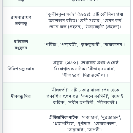
'কুলীনকুল সর্বস্ব' (১৮৫৪): এটি কৌলিন্য প্রথা
রামনারায়ণ
অবলম্বনে রচিত। 'বেণী সংহার', 'যেমন কর্ম
তর্করত্ন
তেমন ফল (প্রহসন), 'উভয়সঙ্কট' (প্রহসন)।
মাইকেল
'শর্মিষ্ঠা', 'পদ্মাবতী', 'কৃষ্ণকুমারী', 'মায়াকানন'।
মধুসূদন
'প্রফুল্ল' (১৮৮৯): লেখকের প্রথম ও শ্রেষ্ঠ
গিরিশচন্দ্র ঘোষ
বিয়োগান্তক নাটক। 'সীতার বনবাস',
'সীতাহরণ', সিরাজদ্দৌলা ।
'নীলদর্পণ': এটি ঢাকার বাংলা প্রেস থেকে
দীনবন্ধু মিত্র
প্রকাশিত প্রথম গ্রন্থ। 'কমলে কামিনী', 'জামাই
বারিক', 'নবীন তপস্বিনী', 'লীলাবতী'।
ঐতিহাসিক নাটক:
'সাজাহান', 'নুরজাহান',
'প্রতাপসিংহ', 'দুর্গাদাস', 'মেবারপতন',
'তারাবাঈ', 'তাপসী'।