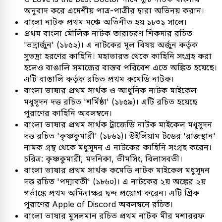
অনুবাদ করে এদেশীয় পাত্র-পাত্রীর দ্বারা অভিনয় করান।
বাংলা নাটক প্রথম মঞ্চে অভিনীত হয় ১৮৩১ সালে।
প্রথম বাংলা মৌলিক নাটক তারাচরণ শিকদার রচিত
'ভদ্রার্জুন' (১৮৫২)। এ নাটকের মূল বিষয় অর্জুন কর্তৃক
সুভদ্রা হরণের কাহিনি। মহাভারত থেকে কাহিনি সংগ্রহ করা
হলেও বাঙালি সমাজের বাস্তব পরিবেশ এতে অঙ্কিত হয়েছে।
এটি বাঙালি কর্তৃক রচিত প্রথম কমেডি নাটক।
বাংলা ভাষার প্রথম সার্থক ও আধুনিক নাটক মাইকেল
মধুসূদন দত্ত রচিত 'শর্মিষ্ঠা' (১৮৫৯)। এটি রচিত হয়েছে
পুরাণের কাহিনি অবলম্বনে।
বাংলা ভাষার প্রথম সার্থক ট্রাজেডি নাটক মাইকেল মধুসূদন
দত্ত রচিত 'কৃষ্ণকুমারী' (১৮৬১)। উইলিয়াম টডের 'রাজস্থান'
নামক গ্রন্থ থেকে মধুসূদন এ নাটকের কাহিনি সংগ্রহ করেন।
চরিত্র: কৃষ্ণকুমারী, মদনিকা, ভীমসিং, বিলাসবতী।
বাংলা ভাষার প্রথম সার্থক কমেডি নাটক মাইকেল মধুসূদন
দত্ত রচিত 'পদ্মাবতী' (১৮৬০)। এ নাটকের ২য় অঙ্কের ২য়
গর্ভাঙ্কে প্রথম অমিত্রাক্ষর ছন্দ প্রয়োগ করেন। এটি গ্রিক
পুরাণের Apple of Discord অবলম্বনে রচিত।
বাংলা ভাষার মুসলমান রচিত প্রথম নাটক মীর মশাররফ