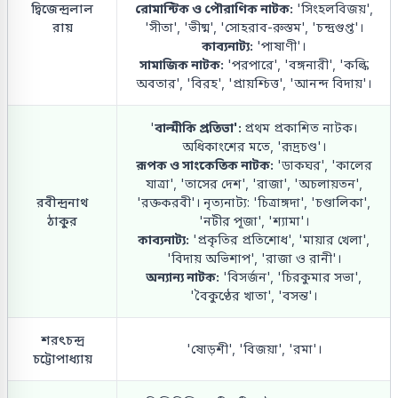
দ্বিজেন্দ্রলাল
রোমান্টিক ও পৌরাণিক নাটক:
'সিংহলবিজয়',
রায়
'সীতা', 'ভীষ্ম', 'সোহরাব-রুস্তম', 'চন্দ্রগুপ্ত'।
কাব্যনাট্য:
'পাষাণী'।
সামাজিক নাটক:
'পরপারে', 'বঙ্গনারী', 'কল্কি
অবতার', 'বিরহ', 'প্রায়শ্চিত্ত', 'আনন্দ বিদায়'।
'
বাল্মীকি প্রতিভা':
প্রথম প্রকাশিত নাটক।
অধিকাংশের মতে, 'রূদ্রচণ্ড'।
রূপক ও সাংকেতিক নাটক:
'ডাকঘর', 'কালের
যাত্রা', 'তাসের দেশ', 'রাজা', 'অচলায়তন',
রবীন্দ্রনাথ
'রক্তকরবী'। নৃত্যনাট্য: 'চিত্রাঙ্গদা', 'চণ্ডালিকা',
ঠাকুর
'নটীর পূজা', 'শ্যামা'।
কাব্যনাট্য:
'প্রকৃতির প্রতিশোধ', 'মায়ার খেলা',
'বিদায় অভিশাপ', 'রাজা ও রানী'।
অন্যান্য নাটক:
'বিসর্জন', 'চিরকুমার সভা',
'বৈকুণ্ঠের খাতা', 'বসন্ত'।
শরৎচন্দ্র
'ষোড়শী', 'বিজয়া', 'রমা'।
চট্টোপাধ্যায়