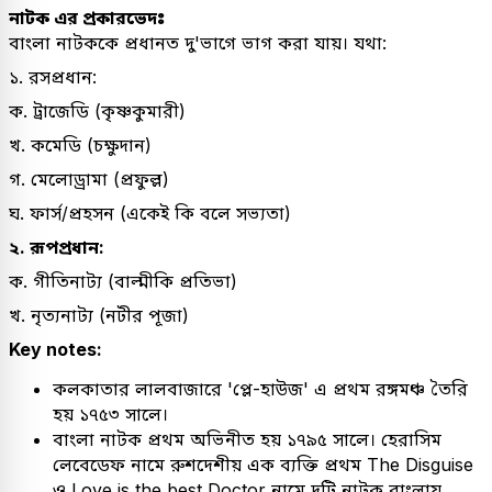
নাটক এর প্রকারভেদঃ
বাংলা নাটককে প্রধানত দু'ভাগে ভাগ করা যায়। যথা:
১. রসপ্রধান:
ক. ট্রাজেডি (কৃষ্ণকুমারী)
খ. কমেডি (চক্ষুদান)
গ. মেলোড্রামা (প্রফুল্ল)
ঘ. ফার্স/প্রহসন (একেই কি বলে সভ্যতা)
২. রূপপ্রধান:
ক. গীতিনাট্য (বাল্মীকি প্রতিভা)
খ. নৃত্যনাট্য (নটীর পূজা)
Key notes:
কলকাতার লালবাজারে 'প্লে-হাউজ' এ প্রথম রঙ্গমঞ্চ তৈরি
হয় ১৭৫৩ সালে।
বাংলা নাটক প্রথম অভিনীত হয় ১৭৯৫ সালে। হেরাসিম
লেবেডেফ নামে রুশদেশীয় এক ব্যক্তি প্রথম The Disguise
ও Love is the best Doctor নামে দুটি নাটক বাংলায়