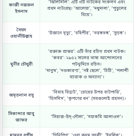
'ঝিলিমিলি': এটি ৩টি নাটকের সংকলন এবং
কাজী নজরুল
প্রথম নাট্যগ্রন্থ। 'আলেয়া', 'মধুমালা', 'পুতুলের
ইসলাম
বিয়ে'।
সৈয়দ
'উজানে মৃত্যু', 'বহিপীর', 'তরঙ্গভঙ্গ', 'সুড়ঙ্গ'।
ওয়ালীউল্লাহ
'রক্তাক্ত প্রান্তর': এটি তাঁর রচিত প্রথম নাটক।
'কবর': ১৯৫২ সালের ভাষা আন্দোলনের
মুনীর চৌধুরী
পটভূমিতে রচিত।
'মানুষ', 'দণ্ডকারণ্য', 'নষ্ট ছেলে', 'চিঠি', 'পলাশী
ব্যারাক ও অন্যান্য'।
'বিবাহ বিভ্রাট', 'চোরের উপর বাটপারি',
অমৃতলাল বসু
'ডিসমিস', 'কৃপণের ধন' (সবগুলোই প্রহসন)।
সিকান্দার আবু
'সিরাজ-উদ্‌-দৌলা', 'মহাকবি আলাওল'।
জাফর
মামুনুর রশীদ
'গিনিপিগ', 'ওরা কদম আলী', 'ইবলিশ'।