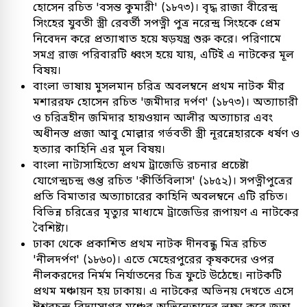
হোসেন রচিত 'বসন্ত কুমারী' (১৮৭৩)। বৃদ্ধ রাজা বীরেন্দ্র
সিংহের যুবতী স্ত্রী রেবর্তী সপত্নী পুত্র নরেন্দ্র সিংহকে প্রেম
নিবেদন করে প্রত্যাখাত হয়ে ষড়যন্ত্র শুরু করে। পরিণামে
সমগ্র রাজ পরিবারটি ধ্বংস হয়ে যায়, এটিই এ নাটকের মূল
বিষয়।
বাংলা ভাষায় মুসলমান চরিত্র অবলম্বনে প্রথম নাটক মীর
মশাররফ হোসেন রচিত 'জমীদার দর্পণ' (১৮৭৩)। অত্যাচারী
ও চরিত্রহীন জমিদার হায়ওয়ান আলীর অত্যাচার এবং
অধীনস্ত প্রজা আবু মোল্লার গর্ভবতী স্ত্রী নূরন্নেহারকে ধর্ষণ ও
হত্যার কাহিনি এর মূল বিষয়।
বাংলা নাট্যসাহিত্যে প্রথম ট্রাজেডি রচনার প্রচেষ্টা
যোগেন্দ্রচন্দ্র গুপ্ত রচিত 'কীর্তিবিলাস' (১৮৫২)। সপত্নীপুত্রের
প্রতি বিমাতার অত্যাচারের কাহিনি অবলম্বনে এটি রচিত।
বিভিন্ন চরিত্রের মৃত্যুর মাধ্যমে ট্রাজেডির রূপায়ণ এ নাটকের
বৈশিষ্ট্য।
ঢাকা থেকে প্রকাশিত প্রথম নাটক দীনবন্ধু মিত্র রচিত
'নীলদর্পণ' (১৮৬০)। এতে মেহেরপুরের কৃষকদের ওপর
নীলকরদের নির্মম নির্যাতনের চিত্র ফুটে উঠেছে। নাটকটি
প্রথম মঞ্চায়ন হয় ঢাকায়। এ নাটকের অভিনয় দেখতে এসে
ঈশ্বরচন্দ্র বিদ্যাসাগর মঞ্চের অভিনেতাদের লক্ষ্য করে জুতা