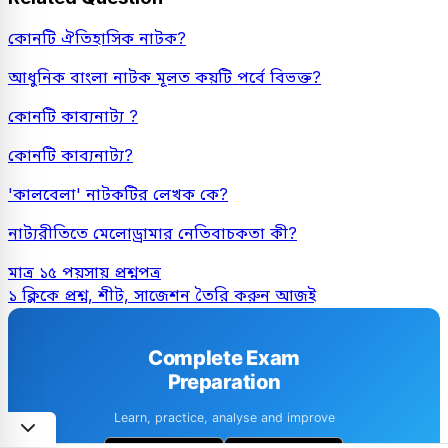
কোনটি ঐতিহাসিক নাটক?
আধুনিক বাংলা নাটক মূলত কয়টি পর্বে বিভক্ত?
কোনটি কাব্যনাট্য ?
কোনটি কাব্যনাট্য?
'কালবেলা' নাটকটির লেখক কে?
নাট্যরীতিতে মেলোড্রামার নেতিবাচকতা কী?
মাত্র ১৫ পয়সায় প্রশ্নপত্র
১ ক্লিকে প্রশ্ন, শীট, সাজেশন তৈরি করুন আজই
Complete Exam
Preparation
Learn, practice, analyse and improve