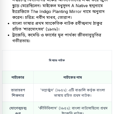
ছুড়ে মেরেছিলেন। মাইকেল মধুসূদন A Native ছদ্মনামে
ইংরেজিতে The Indigo Planting Mirror নামে অনুবাদ
করেন। চরিত্র: নবীন মাধব, তোরাপ।
বাংলা ভাষার প্রথম সাংকেতিক নাটক রবীন্দ্রনাথ ঠাকুর
রচিত 'শারদোৎসব' (১৯০৮)।
ট্রাজেডি, কমেডি ও ফার্সের মূল পার্থক্য জীবনানুভূতির
গভীরতায়।
বিখ্যাত নাটক
নাট্যকার
নাটকের নাম
তারাচরণ
'ভদ্রার্জুন' (১৮৫২): এটি বাঙালি কর্তৃক বাংলা
শিকদার
ভাষায় রচিত প্রথম নাটক।
যোগেন্দ্রচন্দ্র
'কীর্তিবিলাস' (১৮৫২): বাংলা নাট্যসাহিত্যে প্রথম
গুপ্ত
ট্রাজেডি নাটক।