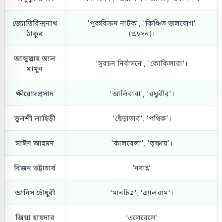
জ্যোতিরিন্দ্রনাথ
'পুরুবিক্রম নাটক', 'কিঞ্চিত জলযোগ'
ঠাকুর
(প্রহসন)।
আব্দুল্লাহ আল
'সুবচন নির্বাসনে', 'কোকিলারা'।
মামুন
ক্ষীরোদপ্রসাদ
'আলিবাবা', 'রঘুবীর'।
তুলশী লাহিড়ী
'ছেঁড়াতার', 'পথিক'।
সাঈদ আহমদ
'কালবেলা', 'তৃষ্ণায়'।
বিজন ভট্টাচার্য
‘নবান্ন’
আনিস চৌধুরী
'মানচিত্র', 'এ্যালবাম'।
জিয়া হায়দার
‘এলেবেলে’