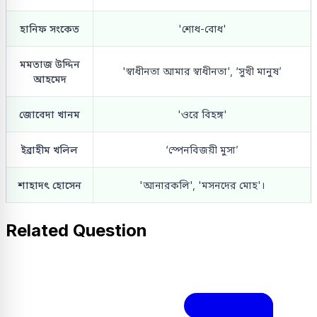
হানিফ সংকেত
'শোধ-বোধ'
মমতাজ উদ্দিন
'স্বাধীনতা আমার স্বাধীনতা', ‘সুখী মানুষ’
আহমেদ
জোবেদা খানম
'ওরে বিহঙ্গ'
ইব্রাহীম খলিল
‘স্পেনবিজয়ী মুসা’
শাহাদৎ হোসেন
'আনারকলি', 'মসনদের মোহ'।
Related Question