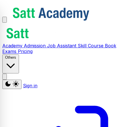
Academy
Admission
Job Assistant
Skill
Course
Book
Exams
Pricing
Others
Sign in