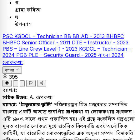
গ
গ্রাম্য কবিতা
ঘ
উপন্যাস
PSC
KGDCL – Technician
BB
BB AD - 2013
BHBFC
BHBFC Senior Officer - 2011
DTE – Instructor - 2023
PBS – Line Crew Level-1 - 2023
KGDCL – Technician -
2024
PGB PLC – Security Guard - 2025
বাংলা
2024
লোককথা
ব্যাখ্যা
395
ব্যাখ্যাঃ
সঠিক উত্তর:
A. রূপকথা
ব্যাখ্যা:
'ঠাকুরমার ঝুলি'
দক্ষিণারঞ্জন মিত্র মজুমদার সম্পাদিত
বাংলার একটি অত্যন্ত জনপ্রিয়
রূপকথা
বা লোককথার সংকলন।
এটি ১৯০৭ সালে প্রথম প্রকাশিত হয়। এই গ্রন্থে সংকলিত গল্পগুলো
মূলত বাংলার লোকজ মুখে প্রচলিত কিংবদন্তি এবং অলৌকিক
কাহিনী, যা বাঙালির লোকসংস্কৃতির এক অমূল্য সম্পদ। বিশ্বকবি