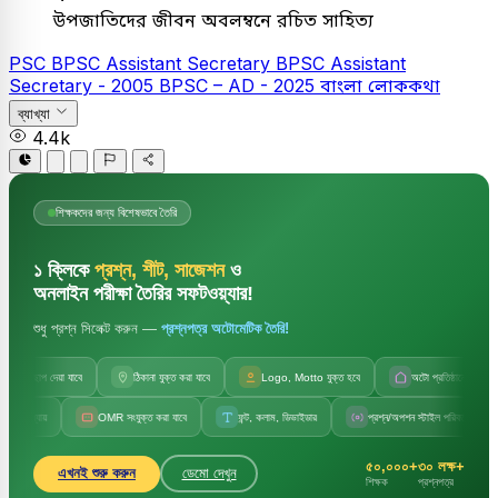
উপজাতিদের জীবন অবলম্বনে রচিত সাহিত্য
PSC
BPSC Assistant Secretary
BPSC Assistant
Secretary - 2005
BPSC – AD - 2025
বাংলা
লোককথা
ব্যাখ্যা
4.4k
শিক্ষকদের জন্য বিশেষভাবে তৈরি
১ ক্লিকে
প্রশ্ন, শীট, সাজেশন
ও
অনলাইন পরীক্ষা তৈরির সফটওয়্যার!
শুধু প্রশ্ন সিলেক্ট করুন —
প্রশ্নপত্র অটোমেটিক তৈরি!
াপ দেয়া যাবে
ঠিকানা যুক্ত করা যাবে
Logo, Motto যুক্ত হবে
অটো প্রতিষ্ঠানের নাম
OMR সংযুক্ত করা যাবে
ফন্ট, কলাম, ডিভাইডার
প্রশ্ন/অপশন স্টাইল পরিবর্তন
সেট ক
৫০,০০০+
৩০ লক্ষ+
এখনই শুরু করুন
ডেমো দেখুন
শিক্ষক
প্রশ্নপত্র