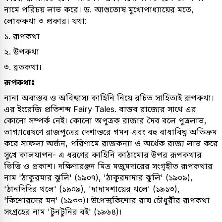
নামে পরিচয় লাভ করে। ড. আশুতোষ মুখোপাধ্যায়ের মতে,
লোককথা ৩ প্রকার। যথা:
১. রূপকথা
২. উপকথা
৩. ব্রতকথা।
রূপকথাঃ
নানা অবাস্তব ও অবিশ্বাস্য কাহিনি নিয়ে রচিত সাহিত্যই রূপকথা।
এর ইংরেজি প্রতিশব্দ Fairy Tales. বাস্তব রাজ্যের সাথে এর
কোনো সম্পর্ক নেই। কোনো অপুত্রক রাজার দৈব বলে পুত্রলাভ,
ভাগ্যান্বেষণে রাজপুত্রের দেশান্তরে গমন এবং বহু বাধাবিঘ্ন অতিক্রম
করে সাফল্য অর্জন, পরিণামে রাজকন্যা ও অর্ধেক রাজ্য লাভ করে
সুখে কালযাপন- এ ধরণের কাহিনি কাঠামোর উপর রূপকথার
ভিত্তি ও প্রকাশ। দক্ষিণারঞ্জন মিত্র মজুমদারের সংগৃহীত রূপকথার
নাম 'ঠাকুরমার ঝুলি' (১৯০৭), 'ঠাকুরদাদার ঝুলি' (১৯০৯),
'ঠানদিদির থলে' (১৯০৯), 'দাদামশায়ের থলে' (১৯১৩),
'কিশোরদের মন' (১৯৩৩)। উপেন্দ্রকিশোর রায় চৌধুরীর রূপকথা
সংগ্রহের নাম 'টুনটুনির বই' (১৯৬৪)।