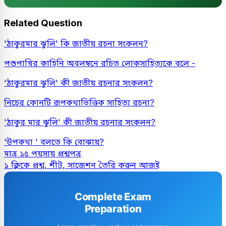
Related Question
'ঠাকুরমার ঝুলি' কি জাতীয় রচনা সংকলন?
পশুপাখির কাহিনি অবলম্বনে রচিত লোকসাহিত্যকে বলে -
'ঠাকুরমার ঝুলি' কী জাতীয় রচনার সংকলন?
নিচের কোনটি রূপকথাভিত্তিক সাহিত্য রচনা?
'ঠাকুর মার ঝুলি' কী জাতীয় রচনার সংকলন?
'উপকথা ' বলতে কি বোঝায়?
মাত্র ১৫ পয়সায় প্রশ্নপত্র
১ ক্লিকে প্রশ্ন, শীট, সাজেশন তৈরি করুন আজই
Complete Exam
Preparation