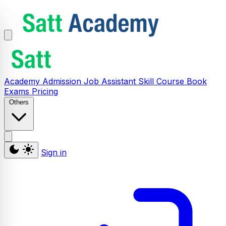
Academy
Admission
Job Assistant
Skill
Course
Book
Exams
Pricing
Others
Sign in