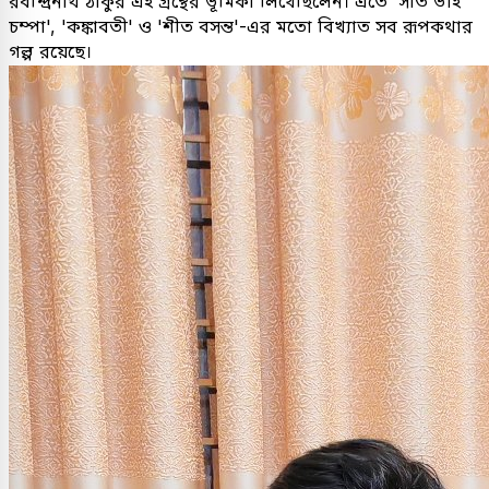
রবীন্দ্রনাথ ঠাকুর এই গ্রন্থের ভূমিকা লিখেছিলেন। এতে 'সাত ভাই
চম্পা', 'কঙ্কাবতী' ও 'শীত বসন্ত'-এর মতো বিখ্যাত সব রূপকথার
গল্প রয়েছে।