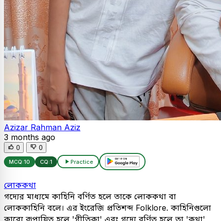
Azizar Rahman Aziz
3 months ago
0
0
MCQ:
10
CQ:
1
Practice
লোককথা
গদ্যের মাধ্যমে কাহিনি বর্ণিত হলে তাকে লোককথা বা
লোককাহিনি বলে। এর ইংরেজি প্রতিশব্দ Folklore. কাহিনিগুলো
কাব্যে রূপায়িত হলে 'গীতিকা' এবং গদ্যে বর্ণিত হলে তা 'কথা'