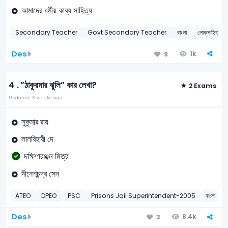
আমাদের ধর্মীয় কাব্য সাহিত্য
Secondary Teacher
Govt Secondary Teacher
বাংলা
লোকসাহিত্য
Des
1k
9
4 .
”ঠাকুরমার ঝুলি” কার লেখা?
2 Exams
Updated: 3 weeks ago
সুকুমার রায়
লালবিহারী দে
দক্ষিণারঞ্জন মিত্র
দীনেশচন্দ্র সেন
ATEO
DPEO
PSC
Prisons Jail Superintendent-2005
বাংলা
Des
8.4k
3