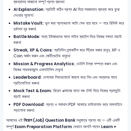
ব্যাখ্যাসহ সাজানো সম্পূর্ণ প্রশ্ন ব্যাংক।
AI Explanation:
প্রতিটি কঠিন প্রশ্ন AI দিয়ে সহজভাবে ব্যাখ্যা করে বুঝে
নেওয়ার সুযোগ।
Mistake Vault:
ভুল করা প্রশ্নগুলো অটো সেভ হয়ে যাবে — পরে রিভিউ করে
দুর্বলতা দূর করুন।
Battle Mode:
অন্য ইউজারদের সাথে লাইভ ব্যাটেল দিয়ে নিজের দক্ষতা যাচাই
করুন।
Streak, XP & Coins:
প্রতিদিন প্র্যাকটিস করে স্ট্রিক বজায় রাখুন, XP ও
Coin অর্জন করুন এবং মোটিভেটেড থাকুন।
Mission & Progress Analytics:
ডেইলি টাস্ক সম্পন্ন করুন এবং
নিজের পারফরম্যান্স এনালাইসিস দেখুন।
Leaderboard:
দেশসেরা লিডারবোর্ডে জায়গা করে নিন এবং অন্যদের সাথে
প্রতিযোগিতা করুন।
Mock Test & Exam:
রিয়েল এক্সামের মতো মক টেস্ট দিয়ে নিজের প্রস্তুতি
যাচাই করুন।
PDF Download:
প্রশ্ন ও সমাধান PDF আকারে ডাউনলোড করে অফলাইনে
পড়াশোনা করুন।
আমাদের এই
নিয়োগ (Job) Question Bank
শুধুমাত্র প্রশ্ন নয় — এটি একটি
সম্পূর্ণ
Exam Preparation Platform
যেখানে আপনি পাবেন
Learn +