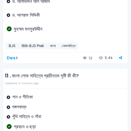
ড. আলাউদ্দিন আল আজাদ
ড. আশরাফ সিদ্দিকী
মুহম্মদ মনসুরউদ্দীন
BJS
16th BJS Preli
বাংলা
লোকসাহিত্য
Des
5.4k
12
11 .
বাংলা লোক সাহিত্যে প্রাচীনতম সৃষ্টি কী কী?
Updated: 6 months ago
গান ও গীতিকা
মঙ্গলকাব্য
পুঁথি সাহিত্য ও গাঁথা
প্রবচন ও ছড়া