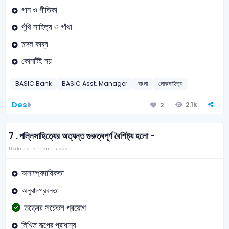
গান ও গীতিকা
পুঁথি সাহিত্য ও গাঁথা
মঙ্গল কাব্য
কোনটিই নয়
BASIC Bank
BASIC Asst. Manager
বাংলা
লোকসাহিত্য
Des
2.1k
2
7 .
পল্লিসাহিত্যের অত্যন্ত গুরুত্বপূর্ণ বৈশিষ্ট্য হলো -
Updated: 5 months ago
অসাম্প্রদায়িকতা
অনুবাদপ্রবনতা
তত্ত্বের সচেতন প্রয়োগ
লিখিত রূপের প্রাধান্য