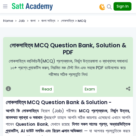
Sign In
Home
Job
বাংলা
বাংলা সাহিত্য
লোকসাহিত্য > MCQ
লোকসাহিত্য MCQ Question Bank, Solution &
PDF
লোকসাহিত্য বহুনির্বাচনী(MCQ) প্রশ্নব্যাংক, নির্ভুল উত্তরমালা ও ব্যাখ্যাসহ সমাধান।
১৩+ প্রশ্নে প্র্যাকটিস করুন, নিয়মিত মক টেস্ট দিন এবং সহজে PDF ডাউনলোড করে
পরীক্ষার সঠিক প্রস্তুতি নিন।
Read
Exam
লোকসাহিত্য MCQ Question Bank & Solution -
আপনি কি লোকসাহিত্য
নিয়োগ (Job) পরীক্ষার
MCQ প্রশ্নব্যাংক, নির্ভুল উত্তর,
মানসম্মত ব্যাখ্যা ও সমাধান
খুঁজছেন? তাহলে আপনি সঠিক জায়গায় এসেছেন। এখানে আপনি
পাবেন
Question Bank
, যেখানে রয়েছে
বিগত সকল সালের প্রশ্ন, অধ্যায়ভিত্তিক
প্র্যাকটিস, AI ডাউট সলভিং এবং রিয়েল এক্সাম অভিজ্ঞতা
— যা আপনার প্রস্তুতিকে করবে