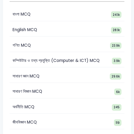
বাংলা MCQ
24.1k
English MCQ
28.1k
গণিত MCQ
23.9k
কম্পিউটার ও তথ্য প্রযুক্তি (Computer & ICT) MCQ
3.9k
সাধারণ জ্ঞান MCQ
29.6k
সাধারণ বিজ্ঞান MCQ
6k
অর্থনীতি MCQ
245
জীববিজ্ঞান MCQ
119