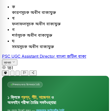
ক
কারণসূচক অধীন বাক্যযুক্ত
খ
ফলাফলসূচক অধীন বাক্যযুক্ত
গ
শর্তসূচক অধীন বাক্যযুক্ত
ঘ
সময়সূচক অধীন বাক্যযুক্ত
PSC
UGC Assistant Director
বাংলা
জটিল বাক্য
ব্যাখ্যা
181
শিক্ষকদের জন্য বিশেষভাবে তৈরি
১ ক্লিকে
প্রশ্ন, শীট, সাজেশন
ও
অনলাইন পরীক্ষা তৈরির সফটওয়্যার!
শুধু প্রশ্ন সিলেক্ট করুন —
প্রশ্নপত্র অটোমেটিক তৈরি!