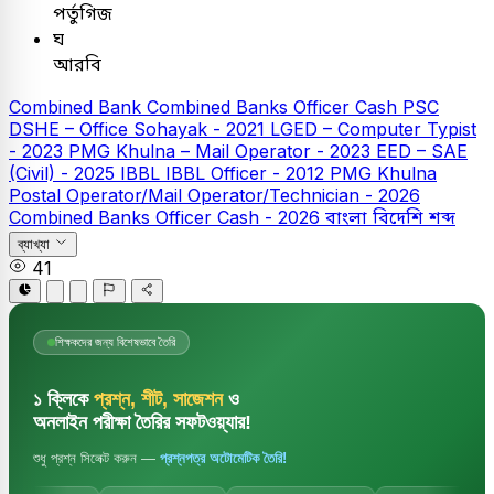
পর্তুগিজ
ঘ
আরবি
Combined Bank
Combined Banks Officer Cash
PSC
DSHE – Office Sohayak - 2021
LGED – Computer Typist
- 2023
PMG Khulna – Mail Operator - 2023
EED – SAE
(Civil) - 2025
IBBL
IBBL Officer - 2012
PMG Khulna
Postal Operator/Mail Operator/Technician - 2026
Combined Banks Officer Cash - 2026
বাংলা
বিদেশি শব্দ
ব্যাখ্যা
41
শিক্ষকদের জন্য বিশেষভাবে তৈরি
১ ক্লিকে
প্রশ্ন, শীট, সাজেশন
ও
অনলাইন পরীক্ষা তৈরির সফটওয়্যার!
শুধু প্রশ্ন সিলেক্ট করুন —
প্রশ্নপত্র অটোমেটিক তৈরি!