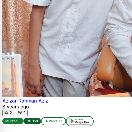
Azizar Rahman Aziz
8 years ago
2
2
MCQ:
593
CQ:
153
Practice