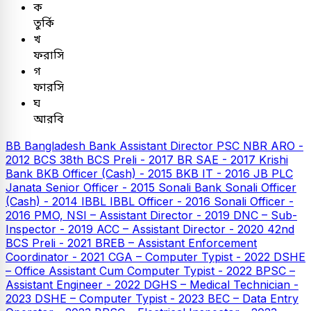
ক
তুর্কি
খ
ফরাসি
গ
ফারসি
ঘ
আরবি
BB
Bangladesh Bank Assistant Director
PSC
NBR ARO -
2012
BCS
38th BCS Preli - 2017
BR SAE - 2017
Krishi
Bank
BKB Officer (Cash) - 2015
BKB IT - 2016
JB PLC
Janata Senior Officer - 2015
Sonali Bank
Sonali Officer
(Cash) - 2014
IBBL
IBBL Officer - 2016
Sonali Officer -
2016
PMO, NSI – Assistant Director - 2019
DNC – Sub-
Inspector - 2019
ACC – Assistant Director - 2020
42nd
BCS Preli - 2021
BREB – Assistant Enforcement
Coordinator - 2021
CGA – Computer Typist - 2022
DSHE
– Office Assistant Cum Computer Typist - 2022
BPSC –
Assistant Engineer - 2022
DGHS – Medical Technician -
2023
DSHE – Computer Typist - 2023
BEC – Data Entry