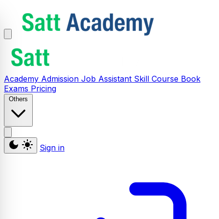
Academy
Admission
Job Assistant
Skill
Course
Book
Exams
Pricing
Others
Sign in